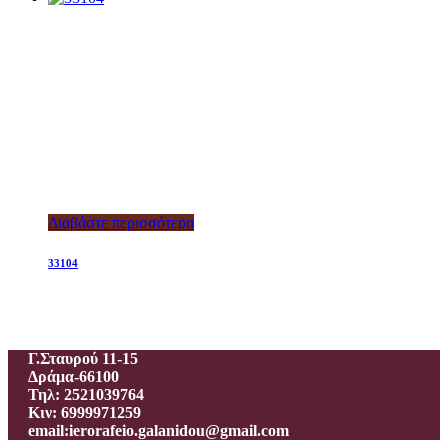
Διαβάστε περισσότερα
33104
Ιεροραφείο – Γαλανίδου Π.
Γ.Σταυρού 11-15
Δράμα-66100
Τηλ: 2521039764
Κιν: 6999971259
email:ierorafeio.galanidou@gmail.com