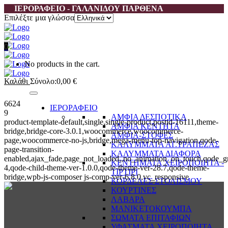
ΙΕΡΟΡΑΦΕΙΟ - ΓΑΛΑΝΙΔΟΥ ΠΑΡΘΕΝΑ
Επιλέξτε μια γλώσσα
0
No products in the cart.
Καλάθι
Σύνολο:
0,00
€
6624
ΙΕΡΟΡΑΦΕΙΟ
9
ΑΜΦΙΑ ΔΕΣΠΟΤΙΚΑ
product-template-default,single,single-product,postid-16111,theme-
ΑΜΦΙΑ ΚΕΝΤΗΤΑ
bridge,bridge-core-3.0.1,woocommerce,woocommerce-
ΑΜΦΙΑ-ΣΤΟΦΕΣ
page,woocommerce-no-js,bridge,mega-menu-top-navigation,qode-
ΚΑΛΥΜΜΑΤΑ ΑΓ.ΤΡΑΠΕΖΑΣ
page-transition-
ΚΑΛΥΜΜΑΤΑ ΔΙΑΦΟΡΑ
enabled,ajax_fade,page_not_loaded,,no_animation_on_touch,qode_g
ΚΕΝΤΗΜΑΤΑ ΧΕΙΡΟΠΟΙΗΤΑ -
4,qode-child-theme-ver-1.0.0,qode-theme-ver-28.7,qode-theme-
ΤΙΡΤΙΡΙ
bridge,wpb-js-composer js-comp-ver-6.8.0,vc_responsive
ΚΟΡΔΕΛΕΣ ΣΤΟΛΙΣΜΟΥ
ΚΟΥΡΤΙΝΕΣ
ΛΑΒΑΡΑ
ΜΑΝΙΚΕΤΟΚΟΥΜΠΑ
ΣΩΜΑΤΑ ΕΠΙΤΑΦΙΩΝ
ΥΦΑΣΜΑΤΑ ΧΕΙΡΟΠΟΙΗΤΑ