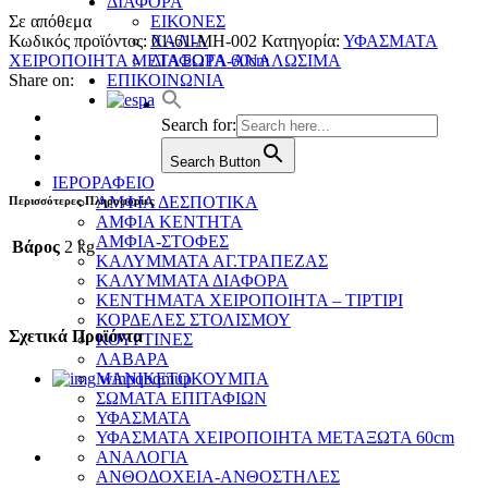
ΔΙΑΦΟΡΑ
Σε απόθεμα
ΕΙΚΟΝΕΣ
Κωδικός προϊόντος:
01-61-MH-002
Κατηγορία:
ΥΦΑΣΜΑΤΑ
ΧΑΛΙΑ
ΧΕΙΡΟΠΟΙΗΤΑ ΜΕΤΑΞΩΤΑ 60cm
ΔΙΑΦΟΡΑ-ΑΝΑΛΩΣΙΜΑ
Share on:
ΕΠΙΚΟΙΝΩΝΙΑ
Search for:
Search Button
ΙΕΡΟΡΑΦΕΙΟ
ΑΜΦΙΑ ΔΕΣΠΟΤΙΚΑ
Περισσότερες Πληροφορίες
ΑΜΦΙΑ ΚΕΝΤΗΤΑ
ΑΜΦΙΑ-ΣΤΟΦΕΣ
Βάρος
2 kg
ΚΑΛΥΜΜΑΤΑ ΑΓ.ΤΡΑΠΕΖΑΣ
ΚΑΛΥΜΜΑΤΑ ΔΙΑΦΟΡΑ
ΚΕΝΤΗΜΑΤΑ ΧΕΙΡΟΠΟΙΗΤΑ – ΤΙΡΤΙΡΙ
ΚΟΡΔΕΛΕΣ ΣΤΟΛΙΣΜΟΥ
Σχετικά Προϊόντα
ΚΟΥΡΤΙΝΕΣ
ΛΑΒΑΡΑ
ΜΑΝΙΚΕΤΟΚΟΥΜΠΑ
ΣΩΜΑΤΑ ΕΠΙΤΑΦΙΩΝ
ΥΦΑΣΜΑΤΑ
ΥΦΑΣΜΑΤΑ ΧΕΙΡΟΠΟΙΗΤΑ ΜΕΤΑΞΩΤΑ 60cm
ΑΝΑΛΟΓΙΑ
ΑΝΘΟΔΟΧΕΙΑ-ΑΝΘΟΣΤΗΛΕΣ