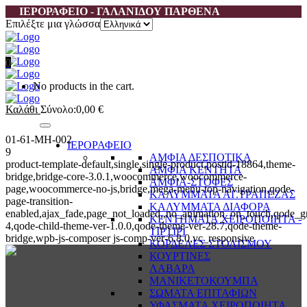
ΙΕΡΟΡΑΦΕΙΟ - ΓΑΛΑΝΙΔΟΥ ΠΑΡΘΕΝΑ
Επιλέξτε μια γλώσσα
0
No products in the cart.
Καλάθι
Σύνολο:
0,00
€
01-61-MH-002
ΙΕΡΟΡΑΦΕΙΟ
9
ΑΜΦΙΑ ΔΕΣΠΟΤΙΚΑ
product-template-default,single,single-product,postid-18864,theme-
ΑΜΦΙΑ ΚΕΝΤΗΤΑ
bridge,bridge-core-3.0.1,woocommerce,woocommerce-
ΑΜΦΙΑ-ΣΤΟΦΕΣ
page,woocommerce-no-js,bridge,mega-menu-top-navigation,qode-
ΚΑΛΥΜΜΑΤΑ ΑΓ.ΤΡΑΠΕΖΑΣ
page-transition-
ΚΑΛΥΜΜΑΤΑ ΔΙΑΦΟΡΑ
enabled,ajax_fade,page_not_loaded,,no_animation_on_touch,qode_g
ΚΕΝΤΗΜΑΤΑ ΧΕΙΡΟΠΟΙΗΤΑ -
4,qode-child-theme-ver-1.0.0,qode-theme-ver-28.7,qode-theme-
ΤΙΡΤΙΡΙ
bridge,wpb-js-composer js-comp-ver-6.8.0,vc_responsive
ΚΟΡΔΕΛΕΣ ΣΤΟΛΙΣΜΟΥ
ΚΟΥΡΤΙΝΕΣ
ΛΑΒΑΡΑ
ΜΑΝΙΚΕΤΟΚΟΥΜΠΑ
ΣΩΜΑΤΑ ΕΠΙΤΑΦΙΩΝ
ΥΦΑΣΜΑΤΑ ΧΕΙΡΟΠΟΙΗΤΑ