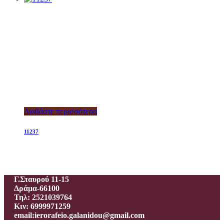
Διαβάστε περισσότερα
11237
Ιεροραφείο – Γαλανίδου Π.
Γ.Σταυρού 11-15
Δράμα-66100
Τηλ: 2521039764
Κιν: 6999971259
email:ierorafeio.galanidou@gmail.com