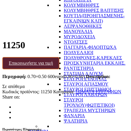
ΚΟΛΥΜΒΗΘΡΕΣ
ΚΟΛΥΜΒΗΘΡΕΣ ΒΑΠΤΙΣΗΣ
ΚΟΥΤΙΑ(ΠΡΟΗΓΙΑΣΜΕΝΗΣ-
ΕΓΚΑΙΝΙΩΝ ΚΛΠ)
ΛΕΙΨΑΝΟΘΗΚΕΣ
ΜΑΝΟΥΑΛΙΑ
ΜΥΡΟΔΟΧΕΙΑ
ΝΤΟΛΤΣΕΣ
11250
ΠΑΓΓΑΡΙΑ-ΦΙΛΟΠΤΩΧΑ
ΠΟΛΥΕΛΑΙΟΙ
ΠΟΛΥΘΡΟΝΕΣ-ΚΑΡΕΚΛΕΣ
Επικοινωνήστε για τιμή
ΠΡΟΣΚΥΝΗΤΑΡΙΑ ΕΚΚΛΗΣ.
ΡΑΝΤΙΣΤΗΡΙΑ
ΣΤΑΣΙΔΙΑ ΑΛΟΥΜ
Περιγραφή:
0.70×0.50 600euro(0.90×0.60)
Description:
ΣΤΑΥΡΟΙ ΕΥΛΟΓΙΑΣ
ΣΤΑΥΡΟΙ ΑΓΙΑΣΜΟΥ
Σε απόθεμα
ΣΤΑΥΡΟΙ ΕΠΙΣΤΗΘΙΟΙ
Κωδικός προϊόντος:
11250
Κατηγορία:
ΣΩΜΑΤΑ ΕΠΙΤΑΦΙΩΝ
ΣΤΑΥΡΟΙ ΛΑΒΑΡΩΝ
Share on:
ΣΤΑΥΡΟΙ
ΤΡΟΥΛΟΥ(ΦΩΤΙΣΤΙΚΟΙ)
ΤΡΑΠΕΖΙΑ ΜΥΣΤΗΡΙΩΝ
ΦΑΝΑΡΙΑ
ΨΑΛΤΗΡΙΑ
Περισσότερες Πληροφορίες