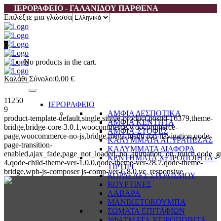
ΙΕΡΟΡΑΦΕΙΟ - ΓΑΛΑΝΙΔΟΥ ΠΑΡΘΕΝΑ
Επιλέξτε μια γλώσσα
0
No products in the cart.
Καλάθι
Σύνολο:
0,00
€
11250
ΙΕΡΟΡΑΦΕΙΟ
9
ΑΜΦΙΑ ΔΕΣΠΟΤΙΚΑ
product-template-default,single,single-product,postid-16379,theme-
ΑΜΦΙΑ ΚΕΝΤΗΤΑ
bridge,bridge-core-3.0.1,woocommerce,woocommerce-
ΑΜΦΙΑ-ΣΤΟΦΕΣ
page,woocommerce-no-js,bridge,mega-menu-top-navigation,qode-
ΚΑΛΥΜΜΑΤΑ ΑΓ.ΤΡΑΠΕΖΑΣ
page-transition-
ΚΑΛΥΜΜΑΤΑ ΔΙΑΦΟΡΑ
enabled,ajax_fade,page_not_loaded,,no_animation_on_touch,qode_g
ΚΕΝΤΗΜΑΤΑ ΧΕΙΡΟΠΟΙΗΤΑ -
4,qode-child-theme-ver-1.0.0,qode-theme-ver-28.7,qode-theme-
ΤΙΡΤΙΡΙ
bridge,wpb-js-composer js-comp-ver-6.8.0,vc_responsive
ΚΟΡΔΕΛΕΣ ΣΤΟΛΙΣΜΟΥ
ΚΟΥΡΤΙΝΕΣ
ΛΑΒΑΡΑ
ΜΑΝΙΚΕΤΟΚΟΥΜΠΑ
ΣΩΜΑΤΑ ΕΠΙΤΑΦΙΩΝ
ΥΦΑΣΜΑΤΑ ΧΕΙΡΟΠΟΙΗΤΑ