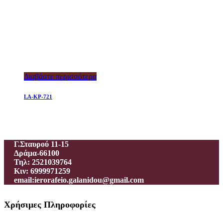
Διαβάστε περισσότερα
LA-KP-721
Ιεροραφείο – Γαλανίδου Π.
Γ.Σταυρού 11-15
Δράμα-66100
Τηλ: 2521039764
Κιν: 6999971259
email:ierorafeio.galanidou@gmail.com
Χρήσιμες Πληροφορίες