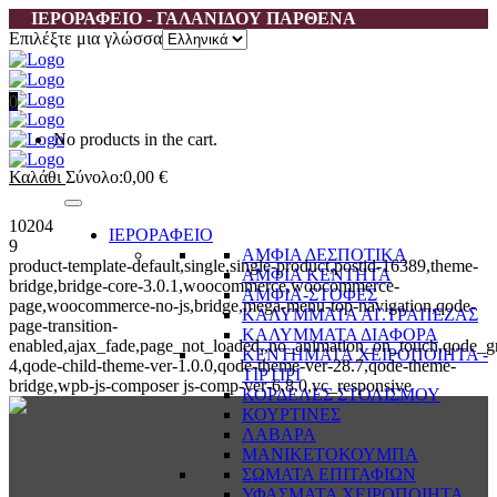
ΙΕΡΟΡΑΦΕΙΟ - ΓΑΛΑΝΙΔΟΥ ΠΑΡΘΕΝΑ
Επιλέξτε μια γλώσσα
0
No products in the cart.
Καλάθι
Σύνολο:
0,00
€
10204
ΙΕΡΟΡΑΦΕΙΟ
9
ΑΜΦΙΑ ΔΕΣΠΟΤΙΚΑ
product-template-default,single,single-product,postid-16389,theme-
ΑΜΦΙΑ ΚΕΝΤΗΤΑ
bridge,bridge-core-3.0.1,woocommerce,woocommerce-
ΑΜΦΙΑ-ΣΤΟΦΕΣ
page,woocommerce-no-js,bridge,mega-menu-top-navigation,qode-
ΚΑΛΥΜΜΑΤΑ ΑΓ.ΤΡΑΠΕΖΑΣ
page-transition-
ΚΑΛΥΜΜΑΤΑ ΔΙΑΦΟΡΑ
enabled,ajax_fade,page_not_loaded,,no_animation_on_touch,qode_g
ΚΕΝΤΗΜΑΤΑ ΧΕΙΡΟΠΟΙΗΤΑ -
4,qode-child-theme-ver-1.0.0,qode-theme-ver-28.7,qode-theme-
ΤΙΡΤΙΡΙ
bridge,wpb-js-composer js-comp-ver-6.8.0,vc_responsive
ΚΟΡΔΕΛΕΣ ΣΤΟΛΙΣΜΟΥ
ΚΟΥΡΤΙΝΕΣ
ΛΑΒΑΡΑ
ΜΑΝΙΚΕΤΟΚΟΥΜΠΑ
ΣΩΜΑΤΑ ΕΠΙΤΑΦΙΩΝ
ΥΦΑΣΜΑΤΑ ΧΕΙΡΟΠΟΙΗΤΑ