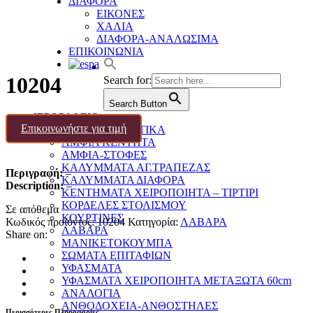
ΔΙΑΦΟΡΑ
ΕΙΚΟΝΕΣ
ΧΑΛΙΑ
ΔΙΑΦΟΡΑ-ΑΝΑΛΩΣΙΜΑ
ΕΠΙΚΟΙΝΩΝΙΑ
10204
Search for:
Search Button
ΙΕΡΟΡΑΦΕΙΟ
Επικοινωνήστε για τιμή
ΑΜΦΙΑ ΔΕΣΠΟΤΙΚΑ
ΑΜΦΙΑ ΚΕΝΤΗΤΑ
ΑΜΦΙΑ-ΣΤΟΦΕΣ
ΚΑΛΥΜΜΑΤΑ ΑΓ.ΤΡΑΠΕΖΑΣ
Περιγραφή:
–
ΚΑΛΥΜΜΑΤΑ ΔΙΑΦΟΡΑ
Description:
–
ΚΕΝΤΗΜΑΤΑ ΧΕΙΡΟΠΟΙΗΤΑ – ΤΙΡΤΙΡΙ
ΚΟΡΔΕΛΕΣ ΣΤΟΛΙΣΜΟΥ
Σε απόθεμα
ΚΟΥΡΤΙΝΕΣ
Κωδικός προϊόντος:
10204
Κατηγορία:
ΛΑΒΑΡΑ
ΛΑΒΑΡΑ
Share on:
ΜΑΝΙΚΕΤΟΚΟΥΜΠΑ
ΣΩΜΑΤΑ ΕΠΙΤΑΦΙΩΝ
ΥΦΑΣΜΑΤΑ
ΥΦΑΣΜΑΤΑ ΧΕΙΡΟΠΟΙΗΤΑ ΜΕΤΑΞΩΤΑ 60cm
ΑΝΑΛΟΓΙΑ
ΑΝΘΟΔΟΧΕΙΑ-ΑΝΘΟΣΤΗΛΕΣ
Περισσότερες Πληροφορίες