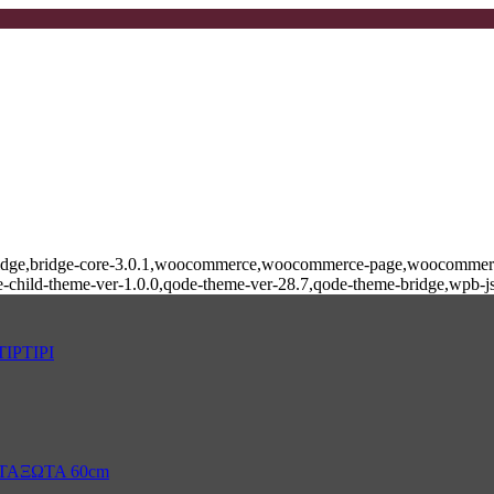
e-bridge,bridge-core-3.0.1,woocommerce,woocommerce-page,woocommerce
-child-theme-ver-1.0.0,qode-theme-ver-28.7,qode-theme-bridge,wpb-j
ΙΡΤΙΡΙ
ΤΑΞΩΤΑ 60cm