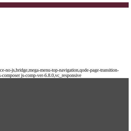
-no-js,bridge,mega-menu-top-navigation,qode-page-transition-
s-composer js-comp-ver-6.8.0,vc_responsive