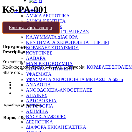
KS-PA-001
ΙΕΡΟΡΑΦΕΙΟ
ΑΜΦΙΑ ΔΕΣΠΟΤΙΚΑ
ΑΜΦΙΑ ΚΕΝΤΗΤΑ
ΑΜΦΙΑ-ΣΤΟΦΕΣ
Επικοινωνήστε για τιμή
ΚΑΛΥΜΜΑΤΑ ΑΓ.ΤΡΑΠΕΖΑΣ
ΚΑΛΥΜΜΑΤΑ ΔΙΑΦΟΡΑ
ΚΕΝΤΗΜΑΤΑ ΧΕΙΡΟΠΟΙΗΤΑ – ΤΙΡΤΙΡΙ
Περιγραφή:
–
ΚΟΡΔΕΛΕΣ ΣΤΟΛΙΣΜΟΥ
Description:
–
ΚΟΥΡΤΙΝΕΣ
ΛΑΒΑΡΑ
Σε απόθεμα
ΜΑΝΙΚΕΤΟΚΟΥΜΠΑ
Κωδικός προϊόντος:
KS-PA-001
Κατηγορία:
ΚΟΡΔΕΛΕΣ ΣΤΟΛΙΣ
ΣΩΜΑΤΑ ΕΠΙΤΑΦΙΩΝ
Share on:
ΥΦΑΣΜΑΤΑ
ΥΦΑΣΜΑΤΑ ΧΕΙΡΟΠΟΙΗΤΑ ΜΕΤΑΞΩΤΑ 60cm
ΑΝΑΛΟΓΙΑ
ΑΝΘΟΔΟΧΕΙΑ-ΑΝΘΟΣΤΗΛΕΣ
ΑΠΛΙΚΕΣ
ΑΡΤΟΔΟΧΕΙΑ
Περισσότερες Πληροφορίες
ΑΡΤΟΦΟΡΙΑ
ΑΣΗΜΙΚΑ
ΒΑΣΕΙΣ ΔΙΑΦΟΡΕΣ
Βάρος
2 kg
ΔΕΣΠΟΤΙΚΑ
ΔΙΑΦΟΡΑ ΕΚΚΛΗΣΙΑΣΤΙΚΑ