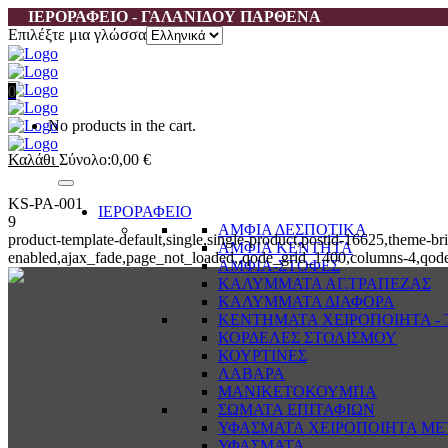
ΙΕΡΟΡΑΦΕΙΟ - ΓΑΛΑΝΙΔΟΥ ΠΑΡΘΕΝΑ
Επιλέξτε μια γλώσσα
0
No products in the cart.
Καλάθι
Σύνολο:
0,00
€
KS-PA-001
ΙΕΡΟΡΑΦΕΙΟ
9
ΑΜΦΙΑ ΔΕΣΠΟΤΙΚΑ
product-template-default,single,single-product,postid-16625,them
ΑΜΦΙΑ ΚΕΝΤΗΤΑ
enabled,ajax_fade,page_not_loaded,,qode_grid_1400,columns-4,qode
ΑΜΦΙΑ-ΣΤΟΦΕΣ
ΚΑΛΥΜΜΑΤΑ ΑΓ.ΤΡΑΠΕΖΑΣ
ΚΑΛΥΜΜΑΤΑ ΔΙΑΦΟΡΑ
ΚΕΝΤΗΜΑΤΑ ΧΕΙΡΟΠΟΙΗΤΑ - Τ
ΚΟΡΔΕΛΕΣ ΣΤΟΛΙΣΜΟΥ
ΚΟΥΡΤΙΝΕΣ
ΛΑΒΑΡΑ
ΜΑΝΙΚΕΤΟΚΟΥΜΠΑ
ΣΩΜΑΤΑ ΕΠΙΤΑΦΙΩΝ
ΥΦΑΣΜΑΤΑ ΧΕΙΡΟΠΟΙΗΤΑ ΜΕ
ΥΦΑΣΜΑΤΑ