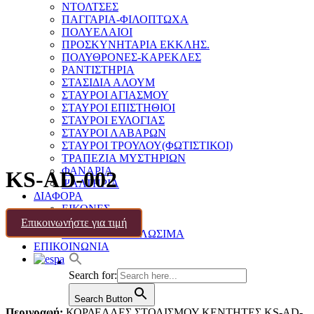
ΝΤΟΛΤΣΕΣ
ΠΑΓΓΑΡΙΑ-ΦΙΛΟΠΤΩΧΑ
ΠΟΛΥΕΛΑΙΟΙ
ΠΡΟΣΚΥΝΗΤΑΡΙΑ ΕΚΚΛΗΣ.
ΠΟΛΥΘΡΟΝΕΣ-ΚΑΡΕΚΛΕΣ
ΡΑΝΤΙΣΤΗΡΙΑ
ΣΤΑΣΙΔΙΑ ΑΛΟΥΜ
ΣΤΑΥΡΟΙ ΑΓΙΑΣΜΟΥ
ΣΤΑΥΡΟΙ ΕΠΙΣΤΗΘΙΟΙ
ΣΤΑΥΡΟΙ ΕΥΛΟΓΙΑΣ
ΣΤΑΥΡΟΙ ΛΑΒΑΡΩΝ
ΣΤΑΥΡΟΙ ΤΡΟΥΛΟΥ(ΦΩΤΙΣΤΙΚΟΙ)
ΤΡΑΠΕΖΙΑ ΜΥΣΤΗΡΙΩΝ
ΦΑΝΑΡΙΑ
KS-AD-002
ΨΑΛΤΗΡΙΑ
ΔΙΑΦΟΡΑ
ΕΙΚΟΝΕΣ
ΧΑΛΙΑ
Επικοινωνήστε για τιμή
ΔΙΑΦΟΡΑ-ΑΝΑΛΩΣΙΜΑ
ΕΠΙΚΟΙΝΩΝΙΑ
Search for:
Search Button
Περιγραφή:
ΚΟΡΔΕΛΛΕΣ ΣΤΟΛΙΣΜΟΥ ΚΕΝΤΗΤΕΣ KS-AD-