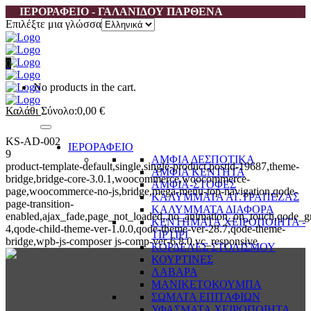
ΙΕΡΟΡΑΦΕΙΟ - ΓΑΛΑΝΙΔΟΥ ΠΑΡΘΕΝΑ
Επιλέξτε μια γλώσσα
0
No products in the cart.
Καλάθι
Σύνολο:
0,00
€
KS-AD-002
ΙΕΡΟΡΑΦΕΙΟ
9
ΑΜΦΙΑ ΔΕΣΠΟΤΙΚΑ
product-template-default,single,single-product,postid-19687,theme-
ΑΜΦΙΑ ΚΕΝΤΗΤΑ
bridge,bridge-core-3.0.1,woocommerce,woocommerce-
ΑΜΦΙΑ-ΣΤΟΦΕΣ
page,woocommerce-no-js,bridge,mega-menu-top-navigation,qode-
ΚΑΛΥΜΜΑΤΑ ΑΓ.ΤΡΑΠΕΖΑΣ
page-transition-
ΚΑΛΥΜΜΑΤΑ ΔΙΑΦΟΡΑ
enabled,ajax_fade,page_not_loaded,,no_animation_on_touch,qode_g
ΚΕΝΤΗΜΑΤΑ ΧΕΙΡΟΠΟΙΗΤΑ -
4,qode-child-theme-ver-1.0.0,qode-theme-ver-28.7,qode-theme-
ΤΙΡΤΙΡΙ
bridge,wpb-js-composer js-comp-ver-6.8.0,vc_responsive
ΚΟΡΔΕΛΕΣ ΣΤΟΛΙΣΜΟΥ
ΚΟΥΡΤΙΝΕΣ
ΛΑΒΑΡΑ
ΜΑΝΙΚΕΤΟΚΟΥΜΠΑ
ΣΩΜΑΤΑ ΕΠΙΤΑΦΙΩΝ
ΥΦΑΣΜΑΤΑ ΧΕΙΡΟΠΟΙΗΤΑ