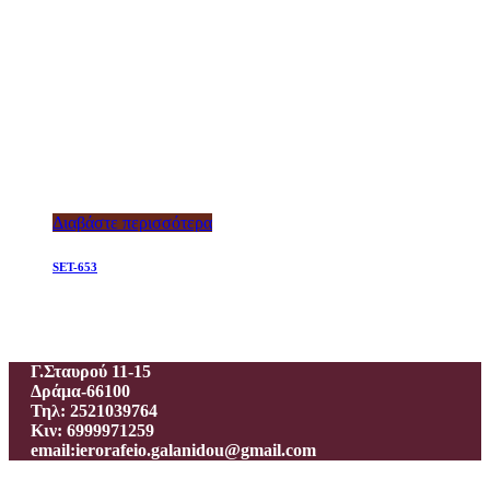
Διαβάστε περισσότερα
SET-653
Ιεροραφείο – Γαλανίδου Π.
Γ.Σταυρού 11-15
Δράμα-66100
Τηλ: 2521039764
Κιν: 6999971259
email:ierorafeio.galanidou@gmail.com