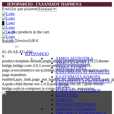
ΙΕΡΟΡΑΦΕΙΟ - ΓΑΛΑΝΙΔΟΥ ΠΑΡΘΕΝΑ
Επιλέξτε μια γλώσσα
0
No products in the cart.
Καλάθι
Σύνολο:
0,00
€
01-10-AE-EG-034
ΙΕΡΟΡΑΦΕΙΟ
9
ΑΜΦΙΑ ΔΕΣΠΟΤΙΚΑ
product-template-default,single,single-product,postid-19123,theme-
ΑΜΦΙΑ ΚΕΝΤΗΤΑ
bridge,bridge-core-3.0.1,woocommerce,woocommerce-
ΑΜΦΙΑ-ΣΤΟΦΕΣ
page,woocommerce-no-js,bridge,mega-menu-top-navigation,qode-
ΚΑΛΥΜΜΑΤΑ ΑΓ.ΤΡΑΠΕΖΑΣ
page-transition-
ΚΑΛΥΜΜΑΤΑ ΔΙΑΦΟΡΑ
enabled,ajax_fade,page_not_loaded,,no_animation_on_touch,qode_g
ΚΕΝΤΗΜΑΤΑ ΧΕΙΡΟΠΟΙΗΤΑ -
4,qode-child-theme-ver-1.0.0,qode-theme-ver-28.7,qode-theme-
ΤΙΡΤΙΡΙ
bridge,wpb-js-composer js-comp-ver-6.8.0,vc_responsive
ΚΟΡΔΕΛΕΣ ΣΤΟΛΙΣΜΟΥ
ΚΟΥΡΤΙΝΕΣ
ΛΑΒΑΡΑ
ΜΑΝΙΚΕΤΟΚΟΥΜΠΑ
ΣΩΜΑΤΑ ΕΠΙΤΑΦΙΩΝ
ΥΦΑΣΜΑΤΑ ΧΕΙΡΟΠΟΙΗΤΑ