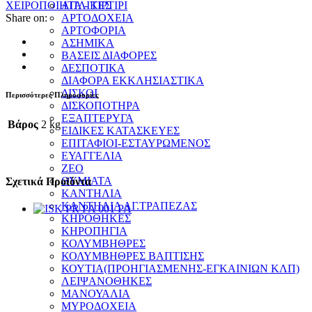
ΧΕΙΡΟΠΟΙΗΤΑ - ΤΙΡΤΙΡΙ
ΑΠΛΙΚΕΣ
Share on:
ΑΡΤΟΔΟΧΕΙΑ
ΑΡΤΟΦΟΡΙΑ
ΑΣΗΜΙΚΑ
ΒΑΣΕΙΣ ΔΙΑΦΟΡΕΣ
ΔΕΣΠΟΤΙΚΑ
ΔΙΑΦΟΡΑ ΕΚΚΛΗΣΙΑΣΤΙΚΑ
ΔΙΣΚΟΙ
Περισσότερες Πληροφορίες
ΔΙΣΚΟΠΟΤΗΡΑ
ΕΞΑΠΤΕΡΥΓΑ
Βάρος
2 kg
ΕΙΔΙΚΕΣ ΚΑΤΑΣΚΕΥΕΣ
ΕΠΙΤΑΦΙΟΙ-ΕΣΤΑΥΡΩΜΕΝΟΣ
ΕΥΑΓΓΕΛΙΑ
ΖΕΟ
ΘΥΜΙΑΤΑ
Σχετικά Προϊόντα
ΚΑΝΤΗΛΙΑ
ΚΑΝΤΗΛΙΑ ΑΓ.ΤΡΑΠΕΖΑΣ
ΚΗΡΟΘΗΚΕΣ
ΚΗΡΟΠΗΓΙΑ
ΚΟΛΥΜΒΗΘΡΕΣ
ΚΟΛΥΜΒΗΘΡΕΣ ΒΑΠΤΙΣΗΣ
ΚΟΥΤΙΑ(ΠΡΟΗΓΙΑΣΜΕΝΗΣ-ΕΓΚΑΙΝΙΩΝ ΚΛΠ)
ΛΕΙΨΑΝΟΘΗΚΕΣ
ΜΑΝΟΥΑΛΙΑ
ΜΥΡΟΔΟΧΕΙΑ