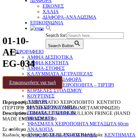
ΔΙΑΦΟΡΑ
ΕΙΚΟΝΕΣ
ΧΑΛΙΑ
ΔΙΑΦΟΡΑ-ΑΝΑΛΩΣΙΜΑ
ΕΠΙΚΟΙΝΩΝΙΑ
Search for:
01-10-
Search Button
AE-
ΙΕΡΟΡΑΦΕΙΟ
ΑΜΦΙΑ ΔΕΣΠΟΤΙΚΑ
EG-034
ΑΜΦΙΑ ΚΕΝΤΗΤΑ
ΑΜΦΙΑ-ΣΤΟΦΕΣ
ΚΑΛΥΜΜΑΤΑ ΑΓ.ΤΡΑΠΕΖΑΣ
ΚΑΛΥΜΜΑΤΑ ΔΙΑΦΟΡΑ
Επικοινωνήστε για τιμή
ΚΕΝΤΗΜΑΤΑ ΧΕΙΡΟΠΟΙΗΤΑ – ΤΙΡΤΙΡΙ
ΚΟΡΔΕΛΕΣ ΣΤΟΛΙΣΜΟΥ
ΚΟΥΡΤΙΝΕΣ
ΛΑΒΑΡΑ
Περιγραφή:
ΕΠΙΓΟΝΑΤΙΟ ΧΕΙΡΟΠΟΙΗΤΟ ΚΕΝΤHTΟ
ΜΑΝΙΚΕΤΟΚΟΥΜΠΑ
(ΤΕΡΤΙΡΙ) ΧΡΥΣΟ ΜΕΤΑΛ.ΝΗΜΑ(ΜΕΤΑΜΟΡΦΩΣΗ)
ΣΩΜΑΤΑ ΕΠΙΤΑΦΙΩΝ
Description:
TRIANGLE WITH BULLION FRINGE (HAND
ΥΦΑΣΜΑΤΑ
MADE EMBROIDERED)
ΥΦΑΣΜΑΤΑ ΧΕΙΡΟΠΟΙΗΤΑ ΜΕΤΑΞΩΤΑ 60cm
Σε απόθεμα
ΑΝΑΛΟΓΙΑ
Κωδικός προϊόντος:
01-10-AE-EG-034
Κατηγορία:
ΚΕΝΤΗΜΑΤΑ
ΑΝΘΟΔΟΧΕΙΑ-ΑΝΘΟΣΤΗΛΕΣ