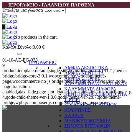
ΙΕΡΟΡΑΦΕΙΟ - ΓΑΛΑΝΙΔΟΥ ΠΑΡΘΕΝΑ
Επιλέξτε μια γλώσσα
0
No products in the cart.
Καλάθι
Σύνολο:
0,00
€
01-10-AE-EG-033
ΙΕΡΟΡΑΦΕΙΟ
9
ΑΜΦΙΑ ΔΕΣΠΟΤΙΚΑ
product-template-default,single,single-product,postid-19121,theme-
ΑΜΦΙΑ ΚΕΝΤΗΤΑ
bridge,bridge-core-3.0.1,woocommerce,woocommerce-
ΑΜΦΙΑ-ΣΤΟΦΕΣ
page,woocommerce-no-js,bridge,mega-menu-top-navigation,qode-
ΚΑΛΥΜΜΑΤΑ ΑΓ.ΤΡΑΠΕΖΑΣ
page-transition-
ΚΑΛΥΜΜΑΤΑ ΔΙΑΦΟΡΑ
enabled,ajax_fade,page_not_loaded,,no_animation_on_touch,qode_g
ΚΕΝΤΗΜΑΤΑ ΧΕΙΡΟΠΟΙΗΤΑ -
4,qode-child-theme-ver-1.0.0,qode-theme-ver-28.7,qode-theme-
ΤΙΡΤΙΡΙ
bridge,wpb-js-composer js-comp-ver-6.8.0,vc_responsive
ΚΟΡΔΕΛΕΣ ΣΤΟΛΙΣΜΟΥ
ΚΟΥΡΤΙΝΕΣ
ΛΑΒΑΡΑ
ΜΑΝΙΚΕΤΟΚΟΥΜΠΑ
ΣΩΜΑΤΑ ΕΠΙΤΑΦΙΩΝ
ΥΦΑΣΜΑΤΑ ΧΕΙΡΟΠΟΙΗΤΑ