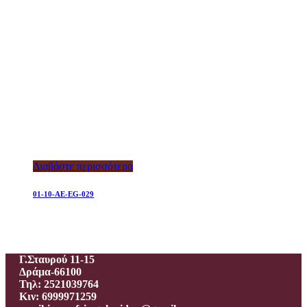
Διαβάστε περισσότερα
01-10-AE-EG-029
Ιεροραφείο – Γαλανίδου Π.
Γ.Σταυρού 11-15
Δράμα-66100
Τηλ: 2521039764
Κιν: 6999971259