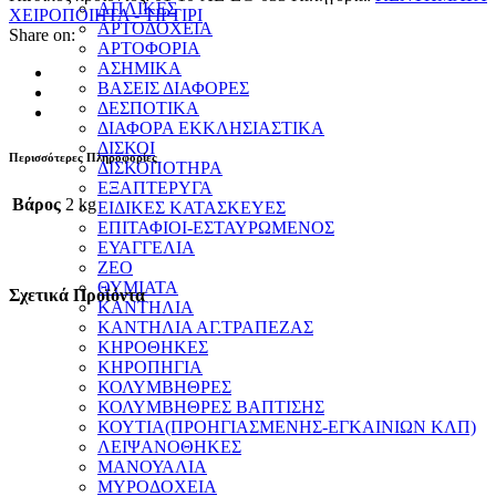
ΑΠΛΙΚΕΣ
ΧΕΙΡΟΠΟΙΗΤΑ - ΤΙΡΤΙΡΙ
ΑΡΤΟΔΟΧΕΙΑ
Share on:
ΑΡΤΟΦΟΡΙΑ
ΑΣΗΜΙΚΑ
ΒΑΣΕΙΣ ΔΙΑΦΟΡΕΣ
ΔΕΣΠΟΤΙΚΑ
ΔΙΑΦΟΡΑ ΕΚΚΛΗΣΙΑΣΤΙΚΑ
ΔΙΣΚΟΙ
Περισσότερες Πληροφορίες
ΔΙΣΚΟΠΟΤΗΡΑ
ΕΞΑΠΤΕΡΥΓΑ
Βάρος
2 kg
ΕΙΔΙΚΕΣ ΚΑΤΑΣΚΕΥΕΣ
ΕΠΙΤΑΦΙΟΙ-ΕΣΤΑΥΡΩΜΕΝΟΣ
ΕΥΑΓΓΕΛΙΑ
ΖΕΟ
ΘΥΜΙΑΤΑ
Σχετικά Προϊόντα
ΚΑΝΤΗΛΙΑ
ΚΑΝΤΗΛΙΑ ΑΓ.ΤΡΑΠΕΖΑΣ
ΚΗΡΟΘΗΚΕΣ
ΚΗΡΟΠΗΓΙΑ
ΚΟΛΥΜΒΗΘΡΕΣ
ΚΟΛΥΜΒΗΘΡΕΣ ΒΑΠΤΙΣΗΣ
ΚΟΥΤΙΑ(ΠΡΟΗΓΙΑΣΜΕΝΗΣ-ΕΓΚΑΙΝΙΩΝ ΚΛΠ)
ΛΕΙΨΑΝΟΘΗΚΕΣ
ΜΑΝΟΥΑΛΙΑ
ΜΥΡΟΔΟΧΕΙΑ