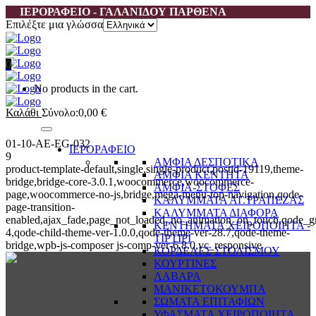
ΙΕΡΟΡΑΦΕΙΟ - ΓΑΛΑΝΙΔΟΥ ΠΑΡΘΕΝΑ
Επιλέξτε μια γλώσσα
0
No products in the cart.
Καλάθι
Σύνολο:
0,00
€
01-10-AE-EG-032
ΙΕΡΟΡΑΦΕΙΟ
9
ΑΜΦΙΑ ΔΕΣΠΟΤΙΚΑ
product-template-default,single,single-product,postid-19119,theme-
ΑΜΦΙΑ ΚΕΝΤΗΤΑ
bridge,bridge-core-3.0.1,woocommerce,woocommerce-
ΑΜΦΙΑ-ΣΤΟΦΕΣ
page,woocommerce-no-js,bridge,mega-menu-top-navigation,qode-
ΚΑΛΥΜΜΑΤΑ ΑΓ.ΤΡΑΠΕΖΑΣ
page-transition-
ΚΑΛΥΜΜΑΤΑ ΔΙΑΦΟΡΑ
enabled,ajax_fade,page_not_loaded,,no_animation_on_touch,qode_g
ΚΕΝΤΗΜΑΤΑ ΧΕΙΡΟΠΟΙΗΤΑ -
4,qode-child-theme-ver-1.0.0,qode-theme-ver-28.7,qode-theme-
ΤΙΡΤΙΡΙ
bridge,wpb-js-composer js-comp-ver-6.8.0,vc_responsive
ΚΟΡΔΕΛΕΣ ΣΤΟΛΙΣΜΟΥ
ΚΟΥΡΤΙΝΕΣ
ΛΑΒΑΡΑ
ΜΑΝΙΚΕΤΟΚΟΥΜΠΑ
ΣΩΜΑΤΑ ΕΠΙΤΑΦΙΩΝ
ΥΦΑΣΜΑΤΑ ΧΕΙΡΟΠΟΙΗΤΑ