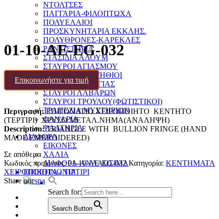
ΝΤΟΛΤΣΕΣ
ΠΑΓΓΑΡΙΑ-ΦΙΛΟΠΤΩΧΑ
ΠΟΛΥΕΛΑΙΟΙ
ΠΡΟΣΚΥΝΗΤΑΡΙΑ ΕΚΚΛΗΣ.
ΠΟΛΥΘΡΟΝΕΣ-ΚΑΡΕΚΛΕΣ
01-10-AE-EG-032
ΡΑΝΤΙΣΤΗΡΙΑ
ΣΤΑΣΙΔΙΑ ΑΛΟΥΜ
ΣΤΑΥΡΟΙ ΑΓΙΑΣΜΟΥ
ΣΤΑΥΡΟΙ ΕΠΙΣΤΗΘΙΟΙ
Επικοινωνήστε για τιμή
ΣΤΑΥΡΟΙ ΕΥΛΟΓΙΑΣ
ΣΤΑΥΡΟΙ ΛΑΒΑΡΩΝ
ΣΤΑΥΡΟΙ ΤΡΟΥΛΟΥ(ΦΩΤΙΣΤΙΚΟΙ)
ΤΡΑΠΕΖΙΑ ΜΥΣΤΗΡΙΩΝ
Περιγραφή:
EΠΙΓΟΝΑΤΙΟ ΧΕΙΡΟΠΟΙΗΤΟ ΚΕΝΤHTΟ
ΦΑΝΑΡΙΑ
(ΤΕΡΤΙΡΙ) ΧΡΥΣΟ ΜΕΤΑΛ.ΝΗΜΑ(ΑΝΑΛΗΨΗ)
ΨΑΛΤΗΡΙΑ
Description:
TRIANGLE WITH BULLION FRINGE (HAND
ΔΙΑΦΟΡΑ
MADE EMBROIDERED)
ΕΙΚΟΝΕΣ
Σε απόθεμα
ΧΑΛΙΑ
Κωδικός προϊόντος:
01-10-AE-EG-032
Κατηγορία:
ΚΕΝΤΗΜΑΤΑ
ΔΙΑΦΟΡΑ-ΑΝΑΛΩΣΙΜΑ
ΧΕΙΡΟΠΟΙΗΤΑ - ΤΙΡΤΙΡΙ
ΕΠΙΚΟΙΝΩΝΙΑ
Share on:
Search for:
Search Button