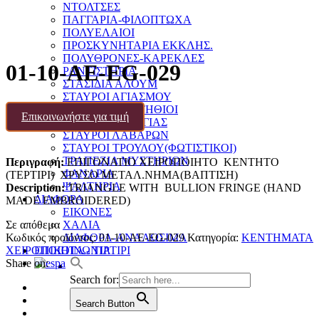
ΝΤΟΛΤΣΕΣ
ΠΑΓΓΑΡΙΑ-ΦΙΛΟΠΤΩΧΑ
ΠΟΛΥΕΛΑΙΟΙ
ΠΡΟΣΚΥΝΗΤΑΡΙΑ ΕΚΚΛΗΣ.
ΠΟΛΥΘΡΟΝΕΣ-ΚΑΡΕΚΛΕΣ
01-10-AE-EG-029
ΡΑΝΤΙΣΤΗΡΙΑ
ΣΤΑΣΙΔΙΑ ΑΛΟΥΜ
ΣΤΑΥΡΟΙ ΑΓΙΑΣΜΟΥ
ΣΤΑΥΡΟΙ ΕΠΙΣΤΗΘΙΟΙ
Επικοινωνήστε για τιμή
ΣΤΑΥΡΟΙ ΕΥΛΟΓΙΑΣ
ΣΤΑΥΡΟΙ ΛΑΒΑΡΩΝ
ΣΤΑΥΡΟΙ ΤΡΟΥΛΟΥ(ΦΩΤΙΣΤΙΚΟΙ)
ΤΡΑΠΕΖΙΑ ΜΥΣΤΗΡΙΩΝ
Περιγραφή:
ΕΠΙΓΟΝΑΤΙΟ ΧΕΙΡΟΠΟΙΗΤΟ ΚΕΝΤHTΟ
ΦΑΝΑΡΙΑ
(ΤΕΡΤΙΡΙ) ΧΡΥΣΟ ΜΕΤΑΛ.ΝΗΜΑ(ΒΑΠΤΙΣΗ)
ΨΑΛΤΗΡΙΑ
Description:
TRIANGLE WITH BULLION FRINGE (HAND
ΔΙΑΦΟΡΑ
MADE EMBROIDERED)
ΕΙΚΟΝΕΣ
Σε απόθεμα
ΧΑΛΙΑ
Κωδικός προϊόντος:
01-10-AE-EG-029
Κατηγορία:
ΚΕΝΤΗΜΑΤΑ
ΔΙΑΦΟΡΑ-ΑΝΑΛΩΣΙΜΑ
ΧΕΙΡΟΠΟΙΗΤΑ - ΤΙΡΤΙΡΙ
ΕΠΙΚΟΙΝΩΝΙΑ
Share on:
Search for:
Search Button