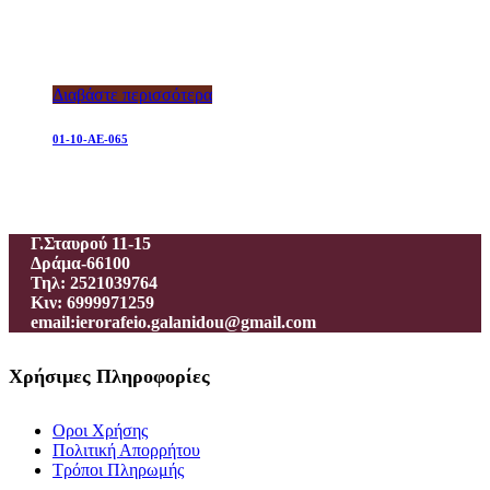
Διαβάστε περισσότερα
01-10-AE-065
Ιεροραφείο – Γαλανίδου Π.
Γ.Σταυρού 11-15
Δράμα-66100
Τηλ: 2521039764
Κιν: 6999971259
email:ierorafeio.galanidou@gmail.com
Χρήσιμες Πληροφορίες
Οροι Χρήσης
Πολιτική Απορρήτου
Τρόποι Πληρωμής