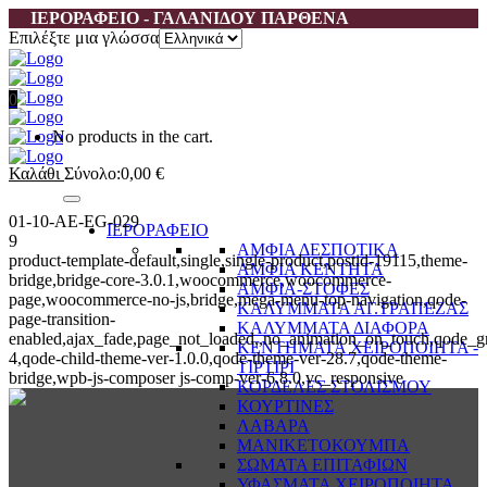
ΙΕΡΟΡΑΦΕΙΟ - ΓΑΛΑΝΙΔΟΥ ΠΑΡΘΕΝΑ
Επιλέξτε μια γλώσσα
0
No products in the cart.
Καλάθι
Σύνολο:
0,00
€
01-10-AE-EG-029
ΙΕΡΟΡΑΦΕΙΟ
9
ΑΜΦΙΑ ΔΕΣΠΟΤΙΚΑ
product-template-default,single,single-product,postid-19115,theme-
ΑΜΦΙΑ ΚΕΝΤΗΤΑ
bridge,bridge-core-3.0.1,woocommerce,woocommerce-
ΑΜΦΙΑ-ΣΤΟΦΕΣ
page,woocommerce-no-js,bridge,mega-menu-top-navigation,qode-
ΚΑΛΥΜΜΑΤΑ ΑΓ.ΤΡΑΠΕΖΑΣ
page-transition-
ΚΑΛΥΜΜΑΤΑ ΔΙΑΦΟΡΑ
enabled,ajax_fade,page_not_loaded,,no_animation_on_touch,qode_g
ΚΕΝΤΗΜΑΤΑ ΧΕΙΡΟΠΟΙΗΤΑ -
4,qode-child-theme-ver-1.0.0,qode-theme-ver-28.7,qode-theme-
ΤΙΡΤΙΡΙ
bridge,wpb-js-composer js-comp-ver-6.8.0,vc_responsive
ΚΟΡΔΕΛΕΣ ΣΤΟΛΙΣΜΟΥ
ΚΟΥΡΤΙΝΕΣ
ΛΑΒΑΡΑ
ΜΑΝΙΚΕΤΟΚΟΥΜΠΑ
ΣΩΜΑΤΑ ΕΠΙΤΑΦΙΩΝ
ΥΦΑΣΜΑΤΑ ΧΕΙΡΟΠΟΙΗΤΑ