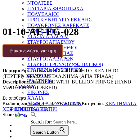
ΝΤΟΛΤΣΕΣ
ΠΑΓΓΑΡΙΑ-ΦΙΛΟΠΤΩΧΑ
ΠΟΛΥΕΛΑΙΟΙ
ΠΡΟΣΚΥΝΗΤΑΡΙΑ ΕΚΚΛΗΣ.
ΠΟΛΥΘΡΟΝΕΣ-ΚΑΡΕΚΛΕΣ
01-10-AE-EG-028
ΡΑΝΤΙΣΤΗΡΙΑ
ΣΤΑΣΙΔΙΑ ΑΛΟΥΜ
ΣΤΑΥΡΟΙ ΑΓΙΑΣΜΟΥ
ΣΤΑΥΡΟΙ ΕΠΙΣΤΗΘΙΟΙ
Επικοινωνήστε για τιμή
ΣΤΑΥΡΟΙ ΕΥΛΟΓΙΑΣ
ΣΤΑΥΡΟΙ ΛΑΒΑΡΩΝ
ΣΤΑΥΡΟΙ ΤΡΟΥΛΟΥ(ΦΩΤΙΣΤΙΚΟΙ)
ΤΡΑΠΕΖΙΑ ΜΥΣΤΗΡΙΩΝ
Περιγραφή:
ΠΙΓΟΝΑΤΙΟ ΧΕΙΡΟΠΟΙΗΤΟ ΚΕΝΤHTΟ
ΦΑΝΑΡΙΑ
(ΤΕΡΤΙΡΙ) ΧΡΥΣΟ ΜΕΤΑΛ.ΝΗΜΑ (ΑΓΙΑ ΤΡΙΑΔΑ)
ΨΑΛΤΗΡΙΑ
Description:
TRIANGLE WITH BULLION FRINGE (HAND
ΔΙΑΦΟΡΑ
MADE EMBROIDERED)
ΕΙΚΟΝΕΣ
Σε απόθεμα
ΧΑΛΙΑ
Κωδικός προϊόντος:
01-10-AE-EG-028
Κατηγορία:
ΚΕΝΤΗΜΑΤΑ
ΔΙΑΦΟΡΑ-ΑΝΑΛΩΣΙΜΑ
ΧΕΙΡΟΠΟΙΗΤΑ - ΤΙΡΤΙΡΙ
ΕΠΙΚΟΙΝΩΝΙΑ
Share on:
Search for:
Search Button