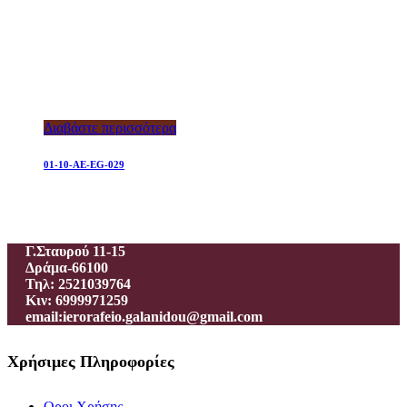
Διαβάστε περισσότερα
01-10-AE-EG-029
Ιεροραφείο – Γαλανίδου Π.
Γ.Σταυρού 11-15
Δράμα-66100
Τηλ: 2521039764
Κιν: 6999971259
email:ierorafeio.galanidou@gmail.com
Χρήσιμες Πληροφορίες
Οροι Χρήσης