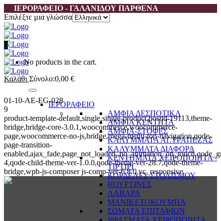
ΙΕΡΟΡΑΦΕΙΟ - ΓΑΛΑΝΙΔΟΥ ΠΑΡΘΕΝΑ
Επιλέξτε μια γλώσσα
0
No products in the cart.
Καλάθι
Σύνολο:
0,00
€
01-10-AE-EG-028
ΙΕΡΟΡΑΦΕΙΟ
9
ΑΜΦΙΑ ΔΕΣΠΟΤΙΚΑ
product-template-default,single,single-product,postid-19113,theme-
ΑΜΦΙΑ ΚΕΝΤΗΤΑ
bridge,bridge-core-3.0.1,woocommerce,woocommerce-
ΑΜΦΙΑ-ΣΤΟΦΕΣ
page,woocommerce-no-js,bridge,mega-menu-top-navigation,qode-
ΚΑΛΥΜΜΑΤΑ ΑΓ.ΤΡΑΠΕΖΑΣ
page-transition-
ΚΑΛΥΜΜΑΤΑ ΔΙΑΦΟΡΑ
enabled,ajax_fade,page_not_loaded,,no_animation_on_touch,qode_g
ΚΕΝΤΗΜΑΤΑ ΧΕΙΡΟΠΟΙΗΤΑ -
4,qode-child-theme-ver-1.0.0,qode-theme-ver-28.7,qode-theme-
ΤΙΡΤΙΡΙ
bridge,wpb-js-composer js-comp-ver-6.8.0,vc_responsive
ΚΟΡΔΕΛΕΣ ΣΤΟΛΙΣΜΟΥ
ΚΟΥΡΤΙΝΕΣ
ΛΑΒΑΡΑ
ΜΑΝΙΚΕΤΟΚΟΥΜΠΑ
ΣΩΜΑΤΑ ΕΠΙΤΑΦΙΩΝ
ΥΦΑΣΜΑΤΑ ΧΕΙΡΟΠΟΙΗΤΑ