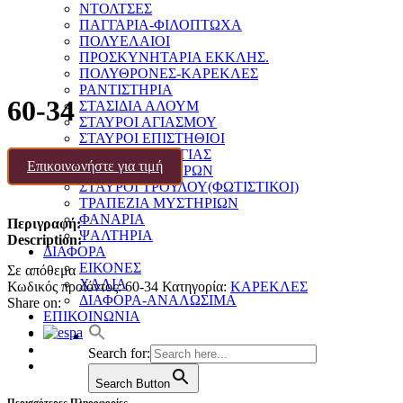
ΝΤΟΛΤΣΕΣ
ΠΑΓΓΑΡΙΑ-ΦΙΛΟΠΤΩΧΑ
ΠΟΛΥΕΛΑΙΟΙ
ΠΡΟΣΚΥΝΗΤΑΡΙΑ ΕΚΚΛΗΣ.
ΠΟΛΥΘΡΟΝΕΣ-ΚΑΡΕΚΛΕΣ
ΡΑΝΤΙΣΤΗΡΙΑ
60-34
ΣΤΑΣΙΔΙΑ ΑΛΟΥΜ
ΣΤΑΥΡΟΙ ΑΓΙΑΣΜΟΥ
ΣΤΑΥΡΟΙ ΕΠΙΣΤΗΘΙΟΙ
ΣΤΑΥΡΟΙ ΕΥΛΟΓΙΑΣ
Επικοινωνήστε για τιμή
ΣΤΑΥΡΟΙ ΛΑΒΑΡΩΝ
ΣΤΑΥΡΟΙ ΤΡΟΥΛΟΥ(ΦΩΤΙΣΤΙΚΟΙ)
ΤΡΑΠΕΖΙΑ ΜΥΣΤΗΡΙΩΝ
ΦΑΝΑΡΙΑ
Περιγραφή:
–
ΨΑΛΤΗΡΙΑ
Description:
ΔΙΑΦΟΡΑ
ΕΙΚΟΝΕΣ
Σε απόθεμα
ΧΑΛΙΑ
Κωδικός προϊόντος:
60-34
Κατηγορία:
ΚΑΡΕΚΛΕΣ
ΔΙΑΦΟΡΑ-ΑΝΑΛΩΣΙΜΑ
Share on:
ΕΠΙΚΟΙΝΩΝΙΑ
Search for:
Search Button
Περισσότερες Πληροφορίες