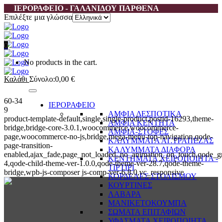
ΙΕΡΟΡΑΦΕΙΟ - ΓΑΛΑΝΙΔΟΥ ΠΑΡΘΕΝΑ
Επιλέξτε μια γλώσσα
0
No products in the cart.
Καλάθι
Σύνολο:
0,00
€
60-34
ΙΕΡΟΡΑΦΕΙΟ
9
ΑΜΦΙΑ ΔΕΣΠΟΤΙΚΑ
product-template-default,single,single-product,postid-16293,theme-
ΑΜΦΙΑ ΚΕΝΤΗΤΑ
bridge,bridge-core-3.0.1,woocommerce,woocommerce-
ΑΜΦΙΑ-ΣΤΟΦΕΣ
page,woocommerce-no-js,bridge,mega-menu-top-navigation,qode-
ΚΑΛΥΜΜΑΤΑ ΑΓ.ΤΡΑΠΕΖΑΣ
page-transition-
ΚΑΛΥΜΜΑΤΑ ΔΙΑΦΟΡΑ
enabled,ajax_fade,page_not_loaded,,no_animation_on_touch,qode_g
ΚΕΝΤΗΜΑΤΑ ΧΕΙΡΟΠΟΙΗΤΑ -
4,qode-child-theme-ver-1.0.0,qode-theme-ver-28.7,qode-theme-
ΤΙΡΤΙΡΙ
bridge,wpb-js-composer js-comp-ver-6.8.0,vc_responsive
ΚΟΡΔΕΛΕΣ ΣΤΟΛΙΣΜΟΥ
ΚΟΥΡΤΙΝΕΣ
ΛΑΒΑΡΑ
ΜΑΝΙΚΕΤΟΚΟΥΜΠΑ
ΣΩΜΑΤΑ ΕΠΙΤΑΦΙΩΝ
ΥΦΑΣΜΑΤΑ ΧΕΙΡΟΠΟΙΗΤΑ