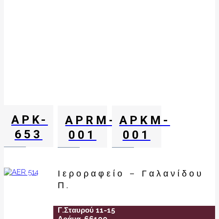
APK-
APRM-
APKM-
653
001
001
Ιεροραφείο – Γαλανίδου
Π.
Γ.Σταυρού 11-15