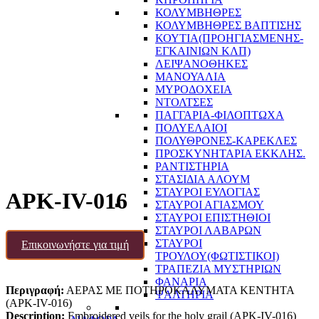
ΚΟΛΥΜΒΗΘΡΕΣ
ΚΟΛΥΜΒΗΘΡΕΣ ΒΑΠΤΙΣΗΣ
ΚΟΥΤΙΑ(ΠΡΟΗΓΙΑΣΜΕΝΗΣ-
ΕΓΚΑΙΝΙΩΝ ΚΛΠ)
ΛΕΙΨΑΝΟΘΗΚΕΣ
ΜΑΝΟΥΑΛΙΑ
ΜΥΡΟΔΟΧΕΙΑ
ΝΤΟΛΤΣΕΣ
ΠΑΓΓΑΡΙΑ-ΦΙΛΟΠΤΩΧΑ
ΠΟΛΥΕΛΑΙΟΙ
ΠΟΛΥΘΡΟΝΕΣ-ΚΑΡΕΚΛΕΣ
ΠΡΟΣΚΥΝΗΤΑΡΙΑ ΕΚΚΛΗΣ.
ΡΑΝΤΙΣΤΗΡΙΑ
ΣΤΑΣΙΔΙΑ ΑΛΟΥΜ
ΣΤΑΥΡΟΙ ΕΥΛΟΓΙΑΣ
APK-IV-016
ΣΤΑΥΡΟΙ ΑΓΙΑΣΜΟΥ
ΣΤΑΥΡΟΙ ΕΠΙΣΤΗΘΙΟΙ
ΣΤΑΥΡΟΙ ΛΑΒΑΡΩΝ
ΣΤΑΥΡΟΙ
Επικοινωνήστε για τιμή
ΤΡΟΥΛΟΥ(ΦΩΤΙΣΤΙΚΟΙ)
ΤΡΑΠΕΖΙΑ ΜΥΣΤΗΡΙΩΝ
ΦΑΝΑΡΙΑ
Περιγραφή:
ΑΕΡΑΣ ΜΕ ΠΟΤΗΡΟΚΑΛΥΜΑΤΑ ΚΕΝΤΗΤΑ
ΨΑΛΤΗΡΙΑ
(APK-IV-016)
Description:
Embroidered veils for the holy grail (APK-IV-016)