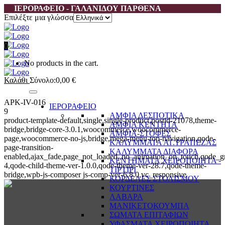
ΙΕΡΟΡΑΦΕΙΟ - ΓΑΛΑΝΙΔΟΥ ΠΑΡΘΕΝΑ
Επιλέξτε μια γλώσσα
0
No products in the cart.
Καλάθι
Σύνολο:
0,00
€
APK-IV-016
ΙΕΡΟΡΑΦΕΙΟ
9
ΑΜΦΙΑ ΔΕΣΠΟΤΙΚΑ
product-template-default,single,single-product,postid-21078,theme-
ΑΜΦΙΑ ΚΕΝΤΗΤΑ
bridge,bridge-core-3.0.1,woocommerce,woocommerce-
ΑΜΦΙΑ-ΣΤΟΦΕΣ
page,woocommerce-no-js,bridge,mega-menu-top-navigation,qode-
ΚΑΛΥΜΜΑΤΑ ΑΓ.ΤΡΑΠΕΖΑΣ
page-transition-
ΚΑΛΥΜΜΑΤΑ ΔΙΑΦΟΡΑ
enabled,ajax_fade,page_not_loaded,,no_animation_on_touch,qode_g
ΚΕΝΤΗΜΑΤΑ ΧΕΙΡΟΠΟΙΗΤΑ -
4,qode-child-theme-ver-1.0.0,qode-theme-ver-28.7,qode-theme-
ΤΙΡΤΙΡΙ
bridge,wpb-js-composer js-comp-ver-6.8.0,vc_responsive
ΚΟΡΔΕΛΕΣ ΣΤΟΛΙΣΜΟΥ
ΚΟΥΡΤΙΝΕΣ
ΛΑΒΑΡΑ
ΜΑΝΙΚΕΤΟΚΟΥΜΠΑ
ΣΩΜΑΤΑ ΕΠΙΤΑΦΙΩΝ
ΥΦΑΣΜΑΤΑ ΧΕΙΡΟΠΟΙΗΤΑ