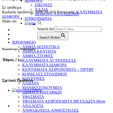
ΔΙΑΦΟΡΑ
ΕΙΚΟΝΕΣ
Σε απόθεμα
ΧΑΛΙΑ
Κωδικός προϊόντος:
APK-IV-016
Κατηγορία:
ΚΑΛΥΜΜΑΤΑ
ΔΙΑΦΟΡΑ-ΑΝΑΛΩΣΙΜΑ
ΔΙΑΦΟΡΑ
ΕΠΙΚΟΙΝΩΝΙΑ
Share on:
Search for:
Search Button
ΙΕΡΟΡΑΦΕΙΟ
ΑΜΦΙΑ ΔΕΣΠΟΤΙΚΑ
Περισσότερες Πληροφορίες
ΑΜΦΙΑ ΚΕΝΤΗΤΑ
ΑΜΦΙΑ-ΣΤΟΦΕΣ
Βάρος
2 kg
ΚΑΛΥΜΜΑΤΑ ΑΓ.ΤΡΑΠΕΖΑΣ
ΚΑΛΥΜΜΑΤΑ ΔΙΑΦΟΡΑ
ΚΕΝΤΗΜΑΤΑ ΧΕΙΡΟΠΟΙΗΤΑ – ΤΙΡΤΙΡΙ
ΚΟΡΔΕΛΕΣ ΣΤΟΛΙΣΜΟΥ
ΚΟΥΡΤΙΝΕΣ
Σχετικά Προϊόντα
ΛΑΒΑΡΑ
ΜΑΝΙΚΕΤΟΚΟΥΜΠΑ
ΣΩΜΑΤΑ ΕΠΙΤΑΦΙΩΝ
ΥΦΑΣΜΑΤΑ
ΥΦΑΣΜΑΤΑ ΧΕΙΡΟΠΟΙΗΤΑ ΜΕΤΑΞΩΤΑ 60cm
ΑΝΑΛΟΓΙΑ
ΑΝΘΟΔΟΧΕΙΑ-ΑΝΘΟΣΤΗΛΕΣ