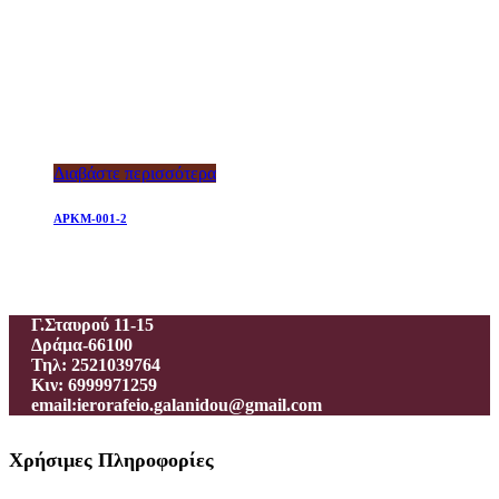
Διαβάστε περισσότερα
APKM-001-2
Ιεροραφείο – Γαλανίδου Π.
Γ.Σταυρού 11-15
Δράμα-66100
Τηλ: 2521039764
Κιν: 6999971259
email:ierorafeio.galanidou@gmail.com
Χρήσιμες Πληροφορίες