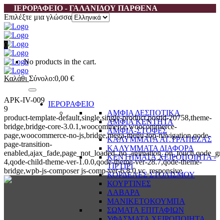
ΙΕΡΟΡΑΦΕΙΟ - ΓΑΛΑΝΙΔΟΥ ΠΑΡΘΕΝΑ
Επιλέξτε μια γλώσσα
0
No products in the cart.
Καλάθι
Σύνολο:
0,00
€
APK-IV-009
ΙΕΡΟΡΑΦΕΙΟ
9
ΑΜΦΙΑ ΔΕΣΠΟΤΙΚΑ
product-template-default,single,single-product,postid-20758,theme-
ΑΜΦΙΑ ΚΕΝΤΗΤΑ
bridge,bridge-core-3.0.1,woocommerce,woocommerce-
ΑΜΦΙΑ-ΣΤΟΦΕΣ
page,woocommerce-no-js,bridge,mega-menu-top-navigation,qode-
ΚΑΛΥΜΜΑΤΑ ΑΓ.ΤΡΑΠΕΖΑΣ
page-transition-
ΚΑΛΥΜΜΑΤΑ ΔΙΑΦΟΡΑ
enabled,ajax_fade,page_not_loaded,,no_animation_on_touch,qode_g
ΚΕΝΤΗΜΑΤΑ ΧΕΙΡΟΠΟΙΗΤΑ -
4,qode-child-theme-ver-1.0.0,qode-theme-ver-28.7,qode-theme-
ΤΙΡΤΙΡΙ
bridge,wpb-js-composer js-comp-ver-6.8.0,vc_responsive
ΚΟΡΔΕΛΕΣ ΣΤΟΛΙΣΜΟΥ
ΚΟΥΡΤΙΝΕΣ
ΛΑΒΑΡΑ
ΜΑΝΙΚΕΤΟΚΟΥΜΠΑ
ΣΩΜΑΤΑ ΕΠΙΤΑΦΙΩΝ
ΥΦΑΣΜΑΤΑ ΧΕΙΡΟΠΟΙΗΤΑ