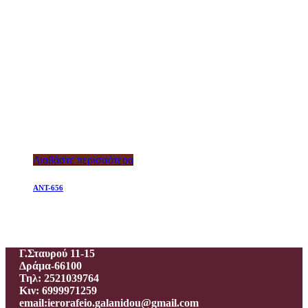
Διαβάστε περισσότερα
ANT-656
Ιεροραφείο – Γαλανίδου Π.
Γ.Σταυρού 11-15
Δράμα-66100
Τηλ: 2521039764
Κιν: 6999971259
email:ierorafeio.galanidou@gmail.com