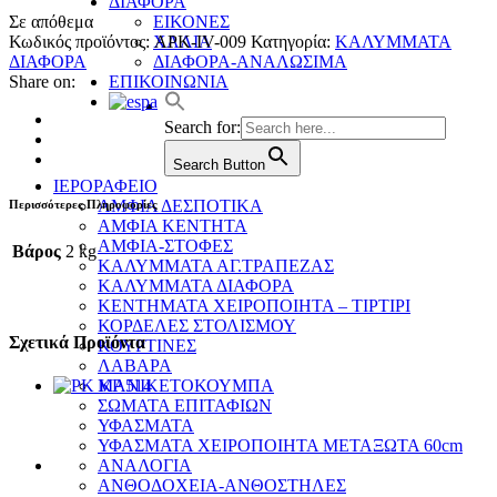
ΔΙΑΦΟΡΑ
Σε απόθεμα
ΕΙΚΟΝΕΣ
Κωδικός προϊόντος:
APK-IV-009
Κατηγορία:
ΚΑΛΥΜΜΑΤΑ
ΧΑΛΙΑ
ΔΙΑΦΟΡΑ
ΔΙΑΦΟΡΑ-ΑΝΑΛΩΣΙΜΑ
Share on:
ΕΠΙΚΟΙΝΩΝΙΑ
Search for:
Search Button
ΙΕΡΟΡΑΦΕΙΟ
ΑΜΦΙΑ ΔΕΣΠΟΤΙΚΑ
Περισσότερες Πληροφορίες
ΑΜΦΙΑ ΚΕΝΤΗΤΑ
ΑΜΦΙΑ-ΣΤΟΦΕΣ
Βάρος
2 kg
ΚΑΛΥΜΜΑΤΑ ΑΓ.ΤΡΑΠΕΖΑΣ
ΚΑΛΥΜΜΑΤΑ ΔΙΑΦΟΡΑ
ΚΕΝΤΗΜΑΤΑ ΧΕΙΡΟΠΟΙΗΤΑ – ΤΙΡΤΙΡΙ
ΚΟΡΔΕΛΕΣ ΣΤΟΛΙΣΜΟΥ
Σχετικά Προϊόντα
ΚΟΥΡΤΙΝΕΣ
ΛΑΒΑΡΑ
ΜΑΝΙΚΕΤΟΚΟΥΜΠΑ
ΣΩΜΑΤΑ ΕΠΙΤΑΦΙΩΝ
ΥΦΑΣΜΑΤΑ
ΥΦΑΣΜΑΤΑ ΧΕΙΡΟΠΟΙΗΤΑ ΜΕΤΑΞΩΤΑ 60cm
ΑΝΑΛΟΓΙΑ
ΑΝΘΟΔΟΧΕΙΑ-ΑΝΘΟΣΤΗΛΕΣ