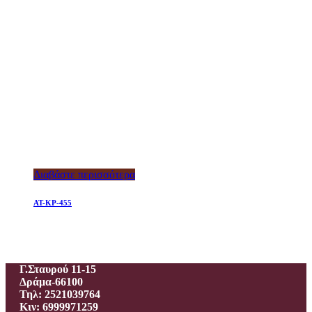
Διαβάστε περισσότερα
AT-KP-455
Ιεροραφείο – Γαλανίδου Π.
Γ.Σταυρού 11-15
Δράμα-66100
Τηλ: 2521039764
Κιν: 6999971259