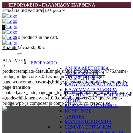
ΙΕΡΟΡΑΦΕΙΟ - ΓΑΛΑΝΙΔΟΥ ΠΑΡΘΕΝΑ
Επιλέξτε μια γλώσσα
0
No products in the cart.
Καλάθι
Σύνολο:
0,00
€
ATA-IV-019
ΙΕΡΟΡΑΦΕΙΟ
9
ΑΜΦΙΑ ΔΕΣΠΟΤΙΚΑ
product-template-default,single,single-product,postid-24776,theme-
ΑΜΦΙΑ ΚΕΝΤΗΤΑ
bridge,bridge-core-3.0.1,woocommerce,woocommerce-
ΑΜΦΙΑ-ΣΤΟΦΕΣ
page,woocommerce-no-js,bridge,mega-menu-top-navigation,qode-
ΚΑΛΥΜΜΑΤΑ ΑΓ.ΤΡΑΠΕΖΑΣ
page-transition-
ΚΑΛΥΜΜΑΤΑ ΔΙΑΦΟΡΑ
enabled,ajax_fade,page_not_loaded,,no_animation_on_touch,qode_g
ΚΕΝΤΗΜΑΤΑ ΧΕΙΡΟΠΟΙΗΤΑ -
4,qode-child-theme-ver-1.0.0,qode-theme-ver-28.7,qode-theme-
ΤΙΡΤΙΡΙ
bridge,wpb-js-composer js-comp-ver-6.8.0,vc_responsive
ΚΟΡΔΕΛΕΣ ΣΤΟΛΙΣΜΟΥ
ΚΟΥΡΤΙΝΕΣ
ΛΑΒΑΡΑ
ΜΑΝΙΚΕΤΟΚΟΥΜΠΑ
ΣΩΜΑΤΑ ΕΠΙΤΑΦΙΩΝ
ΥΦΑΣΜΑΤΑ ΧΕΙΡΟΠΟΙΗΤΑ