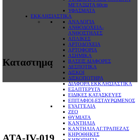
ΜΕΤΑΞΩΤΑ 60cm
ΥΦΑΣΜΑΤΑ
ΕΚΚΛΗΣΙΑΣΤΙΚΑ
ΑΝΑΛΟΓΙΑ
ΑΝΘΟΔΟΧΕΙΑ-
ΑΝΘΟΣΤΗΛΕΣ
ΑΠΛΙΚΕΣ
ΑΡΤΟΔΟΧΕΙΑ
ΑΡΤΟΦΟΡΙΑ
ΑΣΗΜΙΚΑ
Καταστημα
ΒΑΣΕΙΣ ΔΙΑΦΟΡΕΣ
ΔΕΣΠΟΤΙΚΑ
ΔΙΣΚΟΙ
ΔΙΣΚΟΠΟΤΗΡΑ
ΔΙΑΦΟΡΑ ΕΚΚΛΗΣΙΑΣΤΙΚΑ
ΕΞΑΠΤΕΡΥΓΑ
ΕΙΔΙΚΕΣ ΚΑΤΑΣΚΕΥΕΣ
ΕΠΙΤΑΦΙΟΙ-ΕΣΤΑΥΡΩΜΕΝΟΣ
ΕΥΑΓΓΕΛΙΑ
ΖΕΟ
ΘΥΜΙΑΤΑ
ΚΑΝΤΗΛΙΑ
ΚΑΝΤΗΛΙΑ ΑΓ.ΤΡΑΠΕΖΑΣ
ΚΗΡΟΘΗΚΕΣ
ATA-IV-019
ΚΗΡΟΠΗΓΙΑ