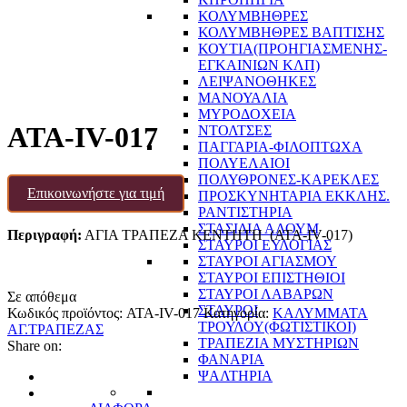
ΚΟΛΥΜΒΗΘΡΕΣ
ΚΟΛΥΜΒΗΘΡΕΣ ΒΑΠΤΙΣΗΣ
ΚΟΥΤΙΑ(ΠΡΟΗΓΙΑΣΜΕΝΗΣ-
ΕΓΚΑΙΝΙΩΝ ΚΛΠ)
ΛΕΙΨΑΝΟΘΗΚΕΣ
ΜΑΝΟΥΑΛΙΑ
ΜΥΡΟΔΟΧΕΙΑ
ATA-IV-017
ΝΤΟΛΤΣΕΣ
ΠΑΓΓΑΡΙΑ-ΦΙΛΟΠΤΩΧΑ
ΠΟΛΥΕΛΑΙΟΙ
ΠΟΛΥΘΡΟΝΕΣ-ΚΑΡΕΚΛΕΣ
Επικοινωνήστε για τιμή
ΠΡΟΣΚΥΝΗΤΑΡΙΑ ΕΚΚΛΗΣ.
ΡΑΝΤΙΣΤΗΡΙΑ
ΣΤΑΣΙΔΙΑ ΑΛΟΥΜ
Περιγραφή:
ΑΓΙΑ ΤΡΑΠΕΖΑ ΚΕΝΤΗΤΗ (ATA-IV-017)
ΣΤΑΥΡΟΙ ΕΥΛΟΓΙΑΣ
ΣΤΑΥΡΟΙ ΑΓΙΑΣΜΟΥ
ΣΤΑΥΡΟΙ ΕΠΙΣΤΗΘΙΟΙ
ΣΤΑΥΡΟΙ ΛΑΒΑΡΩΝ
Σε απόθεμα
ΣΤΑΥΡΟΙ
Κωδικός προϊόντος:
ATA-IV-017
Κατηγορία:
ΚΑΛΥΜΜΑΤΑ
ΤΡΟΥΛΟΥ(ΦΩΤΙΣΤΙΚΟΙ)
ΑΓ.ΤΡΑΠΕΖΑΣ
ΤΡΑΠΕΖΙΑ ΜΥΣΤΗΡΙΩΝ
Share on:
ΦΑΝΑΡΙΑ
ΨΑΛΤΗΡΙΑ