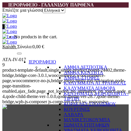
ΙΕΡΟΡΑΦΕΙΟ - ΓΑΛΑΝΙΔΟΥ ΠΑΡΘΕΝΑ
Επιλέξτε μια γλώσσα
0
No products in the cart.
Καλάθι
Σύνολο:
0,00
€
ATA-IV-017
ΙΕΡΟΡΑΦΕΙΟ
9
ΑΜΦΙΑ ΔΕΣΠΟΤΙΚΑ
product-template-default,single,single-product,postid-24402,theme-
ΑΜΦΙΑ ΚΕΝΤΗΤΑ
bridge,bridge-core-3.0.1,woocommerce,woocommerce-
ΑΜΦΙΑ-ΣΤΟΦΕΣ
page,woocommerce-no-js,bridge,mega-menu-top-navigation,qode-
ΚΑΛΥΜΜΑΤΑ ΑΓ.ΤΡΑΠΕΖΑΣ
page-transition-
ΚΑΛΥΜΜΑΤΑ ΔΙΑΦΟΡΑ
enabled,ajax_fade,page_not_loaded,,no_animation_on_touch,qode_g
ΚΕΝΤΗΜΑΤΑ ΧΕΙΡΟΠΟΙΗΤΑ -
4,qode-child-theme-ver-1.0.0,qode-theme-ver-28.7,qode-theme-
ΤΙΡΤΙΡΙ
bridge,wpb-js-composer js-comp-ver-6.8.0,vc_responsive
ΚΟΡΔΕΛΕΣ ΣΤΟΛΙΣΜΟΥ
ΚΟΥΡΤΙΝΕΣ
ΛΑΒΑΡΑ
ΜΑΝΙΚΕΤΟΚΟΥΜΠΑ
ΣΩΜΑΤΑ ΕΠΙΤΑΦΙΩΝ
ΥΦΑΣΜΑΤΑ ΧΕΙΡΟΠΟΙΗΤΑ