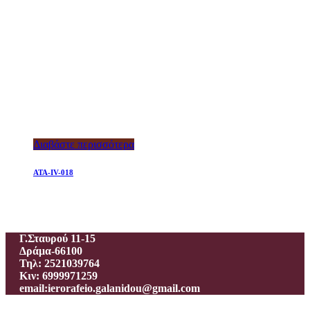
Διαβάστε περισσότερα
ATA-IV-018
Ιεροραφείο – Γαλανίδου Π.
Γ.Σταυρού 11-15
Δράμα-66100
Τηλ: 2521039764
Κιν: 6999971259
email:ierorafeio.galanidou@gmail.com