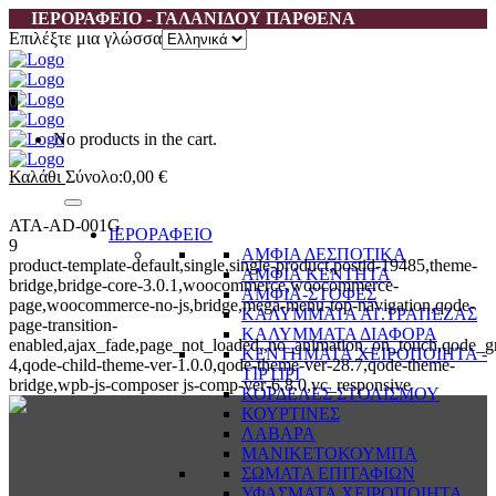
ΙΕΡΟΡΑΦΕΙΟ - ΓΑΛΑΝΙΔΟΥ ΠΑΡΘΕΝΑ
Επιλέξτε μια γλώσσα
0
No products in the cart.
Καλάθι
Σύνολο:
0,00
€
ATA-AD-001G
ΙΕΡΟΡΑΦΕΙΟ
9
ΑΜΦΙΑ ΔΕΣΠΟΤΙΚΑ
product-template-default,single,single-product,postid-19485,theme-
ΑΜΦΙΑ ΚΕΝΤΗΤΑ
bridge,bridge-core-3.0.1,woocommerce,woocommerce-
ΑΜΦΙΑ-ΣΤΟΦΕΣ
page,woocommerce-no-js,bridge,mega-menu-top-navigation,qode-
ΚΑΛΥΜΜΑΤΑ ΑΓ.ΤΡΑΠΕΖΑΣ
page-transition-
ΚΑΛΥΜΜΑΤΑ ΔΙΑΦΟΡΑ
enabled,ajax_fade,page_not_loaded,,no_animation_on_touch,qode_g
ΚΕΝΤΗΜΑΤΑ ΧΕΙΡΟΠΟΙΗΤΑ -
4,qode-child-theme-ver-1.0.0,qode-theme-ver-28.7,qode-theme-
ΤΙΡΤΙΡΙ
bridge,wpb-js-composer js-comp-ver-6.8.0,vc_responsive
ΚΟΡΔΕΛΕΣ ΣΤΟΛΙΣΜΟΥ
ΚΟΥΡΤΙΝΕΣ
ΛΑΒΑΡΑ
ΜΑΝΙΚΕΤΟΚΟΥΜΠΑ
ΣΩΜΑΤΑ ΕΠΙΤΑΦΙΩΝ
ΥΦΑΣΜΑΤΑ ΧΕΙΡΟΠΟΙΗΤΑ