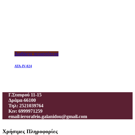
Διαβάστε περισσότερα
ATA-IV-024
Ιεροραφείο – Γαλανίδου Π.
Γ.Σταυρού 11-15
Δράμα-66100
Τηλ: 2521039764
Κιν: 6999971259
email:ierorafeio.galanidou@gmail.com
Χρήσιμες Πληροφορίες