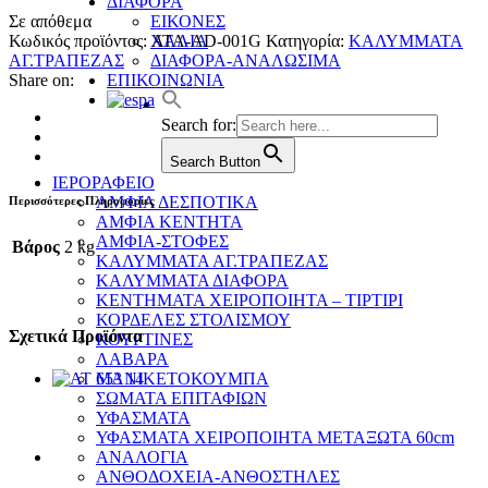
ΔΙΑΦΟΡΑ
Σε απόθεμα
ΕΙΚΟΝΕΣ
Κωδικός προϊόντος:
ATA-AD-001G
Κατηγορία:
ΚΑΛΥΜΜΑΤΑ
ΧΑΛΙΑ
ΑΓ.ΤΡΑΠΕΖΑΣ
ΔΙΑΦΟΡΑ-ΑΝΑΛΩΣΙΜΑ
Share on:
ΕΠΙΚΟΙΝΩΝΙΑ
Search for:
Search Button
ΙΕΡΟΡΑΦΕΙΟ
ΑΜΦΙΑ ΔΕΣΠΟΤΙΚΑ
Περισσότερες Πληροφορίες
ΑΜΦΙΑ ΚΕΝΤΗΤΑ
ΑΜΦΙΑ-ΣΤΟΦΕΣ
Βάρος
2 kg
ΚΑΛΥΜΜΑΤΑ ΑΓ.ΤΡΑΠΕΖΑΣ
ΚΑΛΥΜΜΑΤΑ ΔΙΑΦΟΡΑ
ΚΕΝΤΗΜΑΤΑ ΧΕΙΡΟΠΟΙΗΤΑ – ΤΙΡΤΙΡΙ
ΚΟΡΔΕΛΕΣ ΣΤΟΛΙΣΜΟΥ
Σχετικά Προϊόντα
ΚΟΥΡΤΙΝΕΣ
ΛΑΒΑΡΑ
ΜΑΝΙΚΕΤΟΚΟΥΜΠΑ
ΣΩΜΑΤΑ ΕΠΙΤΑΦΙΩΝ
ΥΦΑΣΜΑΤΑ
ΥΦΑΣΜΑΤΑ ΧΕΙΡΟΠΟΙΗΤΑ ΜΕΤΑΞΩΤΑ 60cm
ΑΝΑΛΟΓΙΑ
ΑΝΘΟΔΟΧΕΙΑ-ΑΝΘΟΣΤΗΛΕΣ