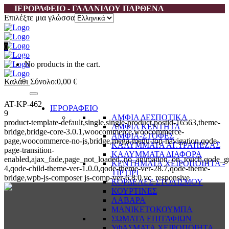
ΙΕΡΟΡΑΦΕΙΟ - ΓΑΛΑΝΙΔΟΥ ΠΑΡΘΕΝΑ
Επιλέξτε μια γλώσσα
0
No products in the cart.
Καλάθι
Σύνολο:
0,00
€
AT-KP-462
ΙΕΡΟΡΑΦΕΙΟ
9
ΑΜΦΙΑ ΔΕΣΠΟΤΙΚΑ
product-template-default,single,single-product,postid-16563,theme-
ΑΜΦΙΑ ΚΕΝΤΗΤΑ
bridge,bridge-core-3.0.1,woocommerce,woocommerce-
ΑΜΦΙΑ-ΣΤΟΦΕΣ
page,woocommerce-no-js,bridge,mega-menu-top-navigation,qode-
ΚΑΛΥΜΜΑΤΑ ΑΓ.ΤΡΑΠΕΖΑΣ
page-transition-
ΚΑΛΥΜΜΑΤΑ ΔΙΑΦΟΡΑ
enabled,ajax_fade,page_not_loaded,,no_animation_on_touch,qode_g
ΚΕΝΤΗΜΑΤΑ ΧΕΙΡΟΠΟΙΗΤΑ -
4,qode-child-theme-ver-1.0.0,qode-theme-ver-28.7,qode-theme-
ΤΙΡΤΙΡΙ
bridge,wpb-js-composer js-comp-ver-6.8.0,vc_responsive
ΚΟΡΔΕΛΕΣ ΣΤΟΛΙΣΜΟΥ
ΚΟΥΡΤΙΝΕΣ
ΛΑΒΑΡΑ
ΜΑΝΙΚΕΤΟΚΟΥΜΠΑ
ΣΩΜΑΤΑ ΕΠΙΤΑΦΙΩΝ
ΥΦΑΣΜΑΤΑ ΧΕΙΡΟΠΟΙΗΤΑ