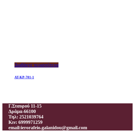
Διαβάστε περισσότερα
AT-KP-701-1
Ιεροραφείο – Γαλανίδου Π.
Γ.Σταυρού 11-15
Δράμα-66100
Τηλ: 2521039764
Κιν: 6999971259
email:ierorafeio.galanidou@gmail.com