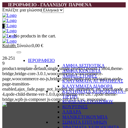
ΙΕΡΟΡΑΦΕΙΟ - ΓΑΛΑΝΙΔΟΥ ΠΑΡΘΕΝΑ
Επιλέξτε μια γλώσσα
0
No products in the cart.
Καλάθι
Σύνολο:
0,00
€
28-251
ΙΕΡΟΡΑΦΕΙΟ
9
ΑΜΦΙΑ ΔΕΣΠΟΤΙΚΑ
product-template-default,single,single-product,postid-15804,theme-
ΑΜΦΙΑ ΚΕΝΤΗΤΑ
bridge,bridge-core-3.0.1,woocommerce,woocommerce-
ΑΜΦΙΑ-ΣΤΟΦΕΣ
page,woocommerce-no-js,bridge,mega-menu-top-navigation,qode-
ΚΑΛΥΜΜΑΤΑ ΑΓ.ΤΡΑΠΕΖΑΣ
page-transition-
ΚΑΛΥΜΜΑΤΑ ΔΙΑΦΟΡΑ
enabled,ajax_fade,page_not_loaded,,no_animation_on_touch,qode_g
ΚΕΝΤΗΜΑΤΑ ΧΕΙΡΟΠΟΙΗΤΑ -
4,qode-child-theme-ver-1.0.0,qode-theme-ver-28.7,qode-theme-
ΤΙΡΤΙΡΙ
bridge,wpb-js-composer js-comp-ver-6.8.0,vc_responsive
ΚΟΡΔΕΛΕΣ ΣΤΟΛΙΣΜΟΥ
ΚΟΥΡΤΙΝΕΣ
ΛΑΒΑΡΑ
ΜΑΝΙΚΕΤΟΚΟΥΜΠΑ
ΣΩΜΑΤΑ ΕΠΙΤΑΦΙΩΝ
ΥΦΑΣΜΑΤΑ ΧΕΙΡΟΠΟΙΗΤΑ