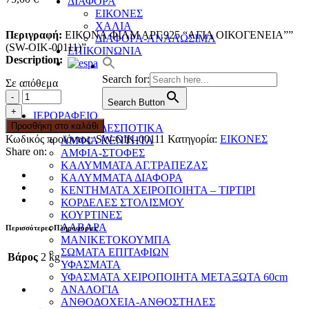
ΔΙΑΦΟΡΑ
ΕΙΚΟΝΕΣ
ΧΑΛΙΑ
Περιγραφή:
ΕΙΚΟΝA ΦΙΛΜ ΑΡΓ.925 “ΑΓΙΑ ΟΙΚΟΓΕΝΕΙΑ””
ΔΙΑΦΟΡΑ-ΑΝΑΛΩΣΙΜΑ
(SW-OIK-00111)”
ΕΠΙΚΟΙΝΩΝΙΑ
Description:
Search for:
Σε απόθεμα
Search Button
ΙΕΡΟΡΑΦΕΙΟ
Προσθήκη στο καλάθι
ΑΜΦΙΑ ΔΕΣΠΟΤΙΚΑ
Κωδικός προϊόντος:
SW-OIK-00111
Κατηγορία:
ΕΙΚΟΝΕΣ
ΑΜΦΙΑ ΚΕΝΤΗΤΑ
Share on:
ΑΜΦΙΑ-ΣΤΟΦΕΣ
ΚΑΛΥΜΜΑΤΑ ΑΓ.ΤΡΑΠΕΖΑΣ
ΚΑΛΥΜΜΑΤΑ ΔΙΑΦΟΡΑ
ΚΕΝΤΗΜΑΤΑ ΧΕΙΡΟΠΟΙΗΤΑ – ΤΙΡΤΙΡΙ
ΚΟΡΔΕΛΕΣ ΣΤΟΛΙΣΜΟΥ
ΚΟΥΡΤΙΝΕΣ
ΛΑΒΑΡΑ
Περισσότερες Πληροφορίες
ΜΑΝΙΚΕΤΟΚΟΥΜΠΑ
ΣΩΜΑΤΑ ΕΠΙΤΑΦΙΩΝ
Βάρος
2 kg
ΥΦΑΣΜΑΤΑ
ΥΦΑΣΜΑΤΑ ΧΕΙΡΟΠΟΙΗΤΑ ΜΕΤΑΞΩΤΑ 60cm
ΑΝΑΛΟΓΙΑ
ΑΝΘΟΔΟΧΕΙΑ-ΑΝΘΟΣΤΗΛΕΣ