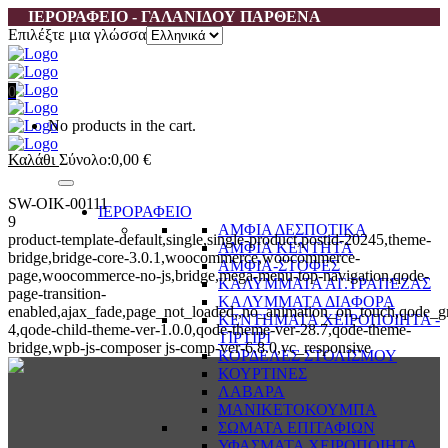
ΙΕΡΟΡΑΦΕΙΟ - ΓΑΛΑΝΙΔΟΥ ΠΑΡΘΕΝΑ
Επιλέξτε μια γλώσσα
0
No products in the cart.
Καλάθι
Σύνολο:
0,00
€
SW-OIK-00111
ΙΕΡΟΡΑΦΕΙΟ
9
ΑΜΦΙΑ ΔΕΣΠΟΤΙΚΑ
product-template-default,single,single-product,postid-20245,theme-
ΑΜΦΙΑ ΚΕΝΤΗΤΑ
bridge,bridge-core-3.0.1,woocommerce,woocommerce-
ΑΜΦΙΑ-ΣΤΟΦΕΣ
page,woocommerce-no-js,bridge,mega-menu-top-navigation,qode-
ΚΑΛΥΜΜΑΤΑ ΑΓ.ΤΡΑΠΕΖΑΣ
page-transition-
ΚΑΛΥΜΜΑΤΑ ΔΙΑΦΟΡΑ
enabled,ajax_fade,page_not_loaded,,no_animation_on_touch,qode_g
ΚΕΝΤΗΜΑΤΑ ΧΕΙΡΟΠΟΙΗΤΑ -
4,qode-child-theme-ver-1.0.0,qode-theme-ver-28.7,qode-theme-
ΤΙΡΤΙΡΙ
bridge,wpb-js-composer js-comp-ver-6.8.0,vc_responsive
ΚΟΡΔΕΛΕΣ ΣΤΟΛΙΣΜΟΥ
ΚΟΥΡΤΙΝΕΣ
ΛΑΒΑΡΑ
ΜΑΝΙΚΕΤΟΚΟΥΜΠΑ
ΣΩΜΑΤΑ ΕΠΙΤΑΦΙΩΝ
ΥΦΑΣΜΑΤΑ ΧΕΙΡΟΠΟΙΗΤΑ