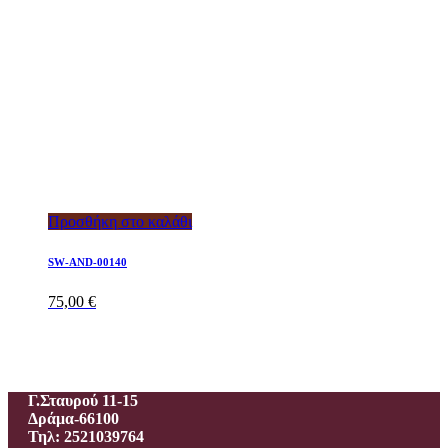
Προσθήκη στο καλάθι
SW-AND-00140
75,00
€
Ιεροραφείο – Γαλανίδου Π.
Γ.Σταυρού 11-15
Δράμα-66100
Τηλ: 2521039764