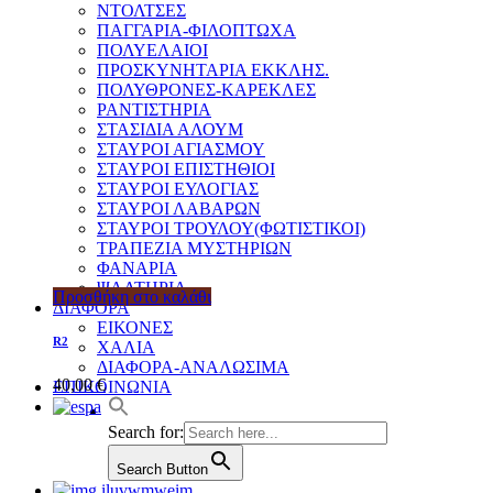
ΝΤΟΛΤΣΕΣ
ΠΑΓΓΑΡΙΑ-ΦΙΛΟΠΤΩΧΑ
ΠΟΛΥΕΛΑΙΟΙ
ΠΡΟΣΚΥΝΗΤΑΡΙΑ ΕΚΚΛΗΣ.
ΠΟΛΥΘΡΟΝΕΣ-ΚΑΡΕΚΛΕΣ
ΡΑΝΤΙΣΤΗΡΙΑ
ΣΤΑΣΙΔΙΑ ΑΛΟΥΜ
ΣΤΑΥΡΟΙ ΑΓΙΑΣΜΟΥ
ΣΤΑΥΡΟΙ ΕΠΙΣΤΗΘΙΟΙ
ΣΤΑΥΡΟΙ ΕΥΛΟΓΙΑΣ
ΣΤΑΥΡΟΙ ΛΑΒΑΡΩΝ
ΣΤΑΥΡΟΙ ΤΡΟΥΛΟΥ(ΦΩΤΙΣΤΙΚΟΙ)
ΤΡΑΠΕΖΙΑ ΜΥΣΤΗΡΙΩΝ
ΦΑΝΑΡΙΑ
ΨΑΛΤΗΡΙΑ
Προσθήκη στο καλάθι
ΔΙΑΦΟΡΑ
ΕΙΚΟΝΕΣ
R2
ΧΑΛΙΑ
ΔΙΑΦΟΡΑ-ΑΝΑΛΩΣΙΜΑ
40,00
€
ΕΠΙΚΟΙΝΩΝΙΑ
Search for:
Search Button