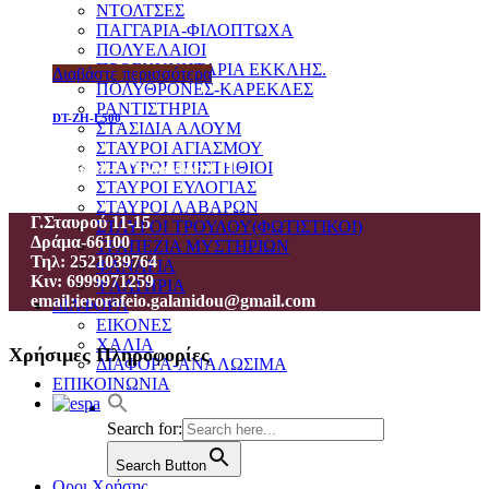
ΝΤΟΛΤΣΕΣ
ΠΑΓΓΑΡΙΑ-ΦΙΛΟΠΤΩΧΑ
ΠΟΛΥΕΛΑΙΟΙ
ΠΡΟΣΚΥΝΗΤΑΡΙΑ ΕΚΚΛΗΣ.
Διαβάστε περισσότερα
ΠΟΛΥΘΡΟΝΕΣ-ΚΑΡΕΚΛΕΣ
ΡΑΝΤΙΣΤΗΡΙΑ
DT-ZH-L500
ΣΤΑΣΙΔΙΑ ΑΛΟΥΜ
ΣΤΑΥΡΟΙ ΑΓΙΑΣΜΟΥ
Ιεροραφείο – Γαλανίδου Π.
ΣΤΑΥΡΟΙ ΕΠΙΣΤΗΘΙΟΙ
ΣΤΑΥΡΟΙ ΕΥΛΟΓΙΑΣ
ΣΤΑΥΡΟΙ ΛΑΒΑΡΩΝ
Γ.Σταυρού 11-15
ΣΤΑΥΡΟΙ ΤΡΟΥΛΟΥ(ΦΩΤΙΣΤΙΚΟΙ)
Δράμα-66100
ΤΡΑΠΕΖΙΑ ΜΥΣΤΗΡΙΩΝ
Τηλ: 2521039764
ΦΑΝΑΡΙΑ
Κιν: 6999971259
ΨΑΛΤΗΡΙΑ
email:ierorafeio.galanidou@gmail.com
ΔΙΑΦΟΡΑ
ΕΙΚΟΝΕΣ
ΧΑΛΙΑ
Χρήσιμες Πληροφορίες
ΔΙΑΦΟΡΑ-ΑΝΑΛΩΣΙΜΑ
ΕΠΙΚΟΙΝΩΝΙΑ
Search for:
Search Button
Οροι Χρήσης