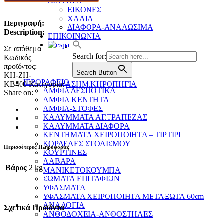
ΔΙΑΦΟΡΑ
ΕΙΚΟΝΕΣ
ΧΑΛΙΑ
Περιγραφή:
–
ΔΙΑΦΟΡΑ-ΑΝΑΛΩΣΙΜΑ
Description:
ΕΠΙΚΟΙΝΩΝΙΑ
Σε απόθεμα
Search for:
Κωδικός
προϊόντος:
Search Button
KH-ZH-
ΙΕΡΟΡΑΦΕΙΟ
KB400
Κατηγορία:
ΑΣΗΜ.ΚΗΡΟΠΗΓΙΑ
ΑΜΦΙΑ ΔΕΣΠΟΤΙΚΑ
Share on:
ΑΜΦΙΑ ΚΕΝΤΗΤΑ
ΑΜΦΙΑ-ΣΤΟΦΕΣ
ΚΑΛΥΜΜΑΤΑ ΑΓ.ΤΡΑΠΕΖΑΣ
ΚΑΛΥΜΜΑΤΑ ΔΙΑΦΟΡΑ
ΚΕΝΤΗΜΑΤΑ ΧΕΙΡΟΠΟΙΗΤΑ – ΤΙΡΤΙΡΙ
ΚΟΡΔΕΛΕΣ ΣΤΟΛΙΣΜΟΥ
Περισσότερες Πληροφορίες
ΚΟΥΡΤΙΝΕΣ
ΛΑΒΑΡΑ
Βάρος
2 kg
ΜΑΝΙΚΕΤΟΚΟΥΜΠΑ
ΣΩΜΑΤΑ ΕΠΙΤΑΦΙΩΝ
ΥΦΑΣΜΑΤΑ
ΥΦΑΣΜΑΤΑ ΧΕΙΡΟΠΟΙΗΤΑ ΜΕΤΑΞΩΤΑ 60cm
ΑΝΑΛΟΓΙΑ
Σχετικά Προϊόντα
ΑΝΘΟΔΟΧΕΙΑ-ΑΝΘΟΣΤΗΛΕΣ