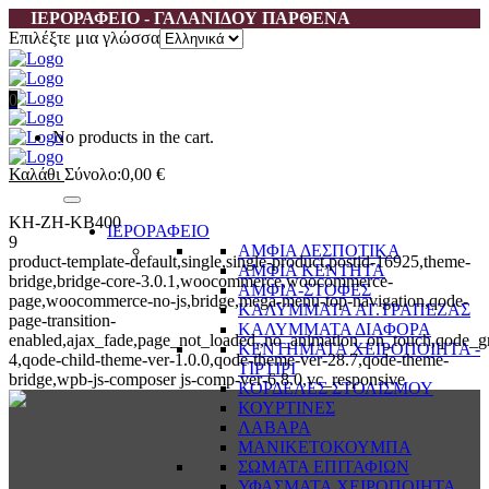
ΙΕΡΟΡΑΦΕΙΟ - ΓΑΛΑΝΙΔΟΥ ΠΑΡΘΕΝΑ
Επιλέξτε μια γλώσσα
0
No products in the cart.
Καλάθι
Σύνολο:
0,00
€
KH-ZH-KB400
ΙΕΡΟΡΑΦΕΙΟ
9
ΑΜΦΙΑ ΔΕΣΠΟΤΙΚΑ
product-template-default,single,single-product,postid-16925,theme-
ΑΜΦΙΑ ΚΕΝΤΗΤΑ
bridge,bridge-core-3.0.1,woocommerce,woocommerce-
ΑΜΦΙΑ-ΣΤΟΦΕΣ
page,woocommerce-no-js,bridge,mega-menu-top-navigation,qode-
ΚΑΛΥΜΜΑΤΑ ΑΓ.ΤΡΑΠΕΖΑΣ
page-transition-
ΚΑΛΥΜΜΑΤΑ ΔΙΑΦΟΡΑ
enabled,ajax_fade,page_not_loaded,,no_animation_on_touch,qode_g
ΚΕΝΤΗΜΑΤΑ ΧΕΙΡΟΠΟΙΗΤΑ -
4,qode-child-theme-ver-1.0.0,qode-theme-ver-28.7,qode-theme-
ΤΙΡΤΙΡΙ
bridge,wpb-js-composer js-comp-ver-6.8.0,vc_responsive
ΚΟΡΔΕΛΕΣ ΣΤΟΛΙΣΜΟΥ
ΚΟΥΡΤΙΝΕΣ
ΛΑΒΑΡΑ
ΜΑΝΙΚΕΤΟΚΟΥΜΠΑ
ΣΩΜΑΤΑ ΕΠΙΤΑΦΙΩΝ
ΥΦΑΣΜΑΤΑ ΧΕΙΡΟΠΟΙΗΤΑ