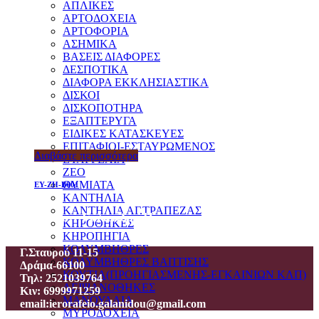
ΑΠΛΙΚΕΣ
ΑΡΤΟΔΟΧΕΙΑ
ΑΡΤΟΦΟΡΙΑ
ΑΣΗΜΙΚΑ
ΒΑΣΕΙΣ ΔΙΑΦΟΡΕΣ
ΔΕΣΠΟΤΙΚΑ
ΔΙΑΦΟΡΑ ΕΚΚΛΗΣΙΑΣΤΙΚΑ
ΔΙΣΚΟΙ
ΔΙΣΚΟΠΟΤΗΡΑ
ΕΞΑΠΤΕΡΥΓΑ
ΕΙΔΙΚΕΣ ΚΑΤΑΣΚΕΥΕΣ
ΕΠΙΤΑΦΙΟΙ-ΕΣΤΑΥΡΩΜΕΝΟΣ
Διαβάστε περισσότερα
ΕΥΑΓΓΕΛΙΑ
ΖΕΟ
ΘΥΜΙΑΤΑ
EY-ZH-B001
ΚΑΝΤΗΛΙΑ
ΚΑΝΤΗΛΙΑ ΑΓ.ΤΡΑΠΕΖΑΣ
Ιεροραφείο – Γαλανίδου Π.
ΚΗΡΟΘΗΚΕΣ
ΚΗΡΟΠΗΓΙΑ
ΚΟΛΥΜΒΗΘΡΕΣ
Γ.Σταυρού 11-15
ΚΟΛΥΜΒΗΘΡΕΣ ΒΑΠΤΙΣΗΣ
Δράμα-66100
ΚΟΥΤΙΑ(ΠΡΟΗΓΙΑΣΜΕΝΗΣ-ΕΓΚΑΙΝΙΩΝ ΚΛΠ)
Τηλ: 2521039764
ΛΕΙΨΑΝΟΘΗΚΕΣ
Κιν: 6999971259
ΜΑΝΟΥΑΛΙΑ
email:ierorafeio.galanidou@gmail.com
ΜΥΡΟΔΟΧΕΙΑ