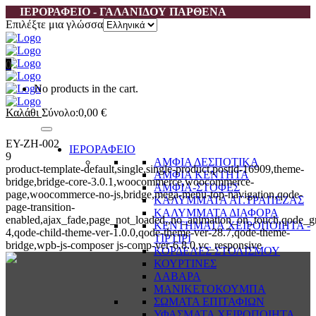
ΙΕΡΟΡΑΦΕΙΟ - ΓΑΛΑΝΙΔΟΥ ΠΑΡΘΕΝΑ
Επιλέξτε μια γλώσσα
0
No products in the cart.
Καλάθι
Σύνολο:
0,00
€
EY-ZH-002
ΙΕΡΟΡΑΦΕΙΟ
9
ΑΜΦΙΑ ΔΕΣΠΟΤΙΚΑ
product-template-default,single,single-product,postid-16909,theme-
ΑΜΦΙΑ ΚΕΝΤΗΤΑ
bridge,bridge-core-3.0.1,woocommerce,woocommerce-
ΑΜΦΙΑ-ΣΤΟΦΕΣ
page,woocommerce-no-js,bridge,mega-menu-top-navigation,qode-
ΚΑΛΥΜΜΑΤΑ ΑΓ.ΤΡΑΠΕΖΑΣ
page-transition-
ΚΑΛΥΜΜΑΤΑ ΔΙΑΦΟΡΑ
enabled,ajax_fade,page_not_loaded,,no_animation_on_touch,qode_g
ΚΕΝΤΗΜΑΤΑ ΧΕΙΡΟΠΟΙΗΤΑ -
4,qode-child-theme-ver-1.0.0,qode-theme-ver-28.7,qode-theme-
ΤΙΡΤΙΡΙ
bridge,wpb-js-composer js-comp-ver-6.8.0,vc_responsive
ΚΟΡΔΕΛΕΣ ΣΤΟΛΙΣΜΟΥ
ΚΟΥΡΤΙΝΕΣ
ΛΑΒΑΡΑ
ΜΑΝΙΚΕΤΟΚΟΥΜΠΑ
ΣΩΜΑΤΑ ΕΠΙΤΑΦΙΩΝ
ΥΦΑΣΜΑΤΑ ΧΕΙΡΟΠΟΙΗΤΑ