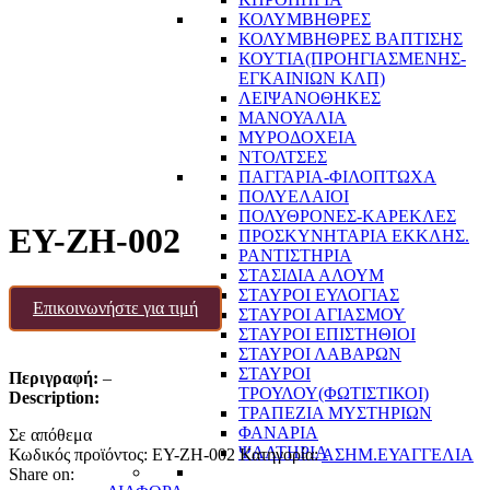
ΚΟΛΥΜΒΗΘΡΕΣ
ΚΟΛΥΜΒΗΘΡΕΣ ΒΑΠΤΙΣΗΣ
ΚΟΥΤΙΑ(ΠΡΟΗΓΙΑΣΜΕΝΗΣ-
ΕΓΚΑΙΝΙΩΝ ΚΛΠ)
ΛΕΙΨΑΝΟΘΗΚΕΣ
ΜΑΝΟΥΑΛΙΑ
ΜΥΡΟΔΟΧΕΙΑ
ΝΤΟΛΤΣΕΣ
ΠΑΓΓΑΡΙΑ-ΦΙΛΟΠΤΩΧΑ
ΠΟΛΥΕΛΑΙΟΙ
ΠΟΛΥΘΡΟΝΕΣ-ΚΑΡΕΚΛΕΣ
EY-ZH-002
ΠΡΟΣΚΥΝΗΤΑΡΙΑ ΕΚΚΛΗΣ.
ΡΑΝΤΙΣΤΗΡΙΑ
ΣΤΑΣΙΔΙΑ ΑΛΟΥΜ
ΣΤΑΥΡΟΙ ΕΥΛΟΓΙΑΣ
Επικοινωνήστε για τιμή
ΣΤΑΥΡΟΙ ΑΓΙΑΣΜΟΥ
ΣΤΑΥΡΟΙ ΕΠΙΣΤΗΘΙΟΙ
ΣΤΑΥΡΟΙ ΛΑΒΑΡΩΝ
ΣΤΑΥΡΟΙ
Περιγραφή:
–
ΤΡΟΥΛΟΥ(ΦΩΤΙΣΤΙΚΟΙ)
Description:
ΤΡΑΠΕΖΙΑ ΜΥΣΤΗΡΙΩΝ
ΦΑΝΑΡΙΑ
Σε απόθεμα
ΨΑΛΤΗΡΙΑ
Κωδικός προϊόντος:
EY-ZH-002
Κατηγορία:
ΑΣΗΜ.ΕΥΑΓΓΕΛΙΑ
Share on: