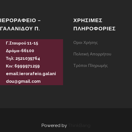
ΙΕΡΟΡΑΦΕΊΟ –
ΧΡΉΣΙΜΕΣ
ΓΑΛΑΝΊΔΟΥ Π.
ΠΛΗΡΟΦΟΡΊΕΣ
Οροι Χρήσης
Γ.Σταυρού 11-15
Δράμα-66100
Πολιτική Απορρήτου
Τηλ: 2521039764
Τρόποι Πληρωμής
Κιν: 6999971259
email:ierorafeio.galani
dou@gmail.com
Powered by
ThinkBang