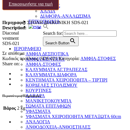
ΔΙΑΦΟΡΑ
Επικοινωνήστε για τιμή
ΕΙΚΟΝΕΣ
ΧΑΛΙΑ
ΔΙΑΦΟΡΑ-ΑΝΑΛΩΣΙΜΑ
ΕΠΙΚΟΙΝΩΝΙΑ
Περιγραφή:
ΣΤΟΛΗ ΔΙΑΚΟΝΙΚΗ SDS-021
Description:
Diaconal
Search for:
vestment
SDS-021
Search Button
ΙΕΡΟΡΑΦΕΙΟ
Σε απόθεμα
ΑΜΦΙΑ ΔΕΣΠΟΤΙΚΑ
Κωδικός προϊόντος:
SDS-021
Κατηγορία:
ΑΜΦΙΑ-ΣΤΟΦΕΣ
ΑΜΦΙΑ ΚΕΝΤΗΤΑ
Share on:
ΑΜΦΙΑ-ΣΤΟΦΕΣ
ΚΑΛΥΜΜΑΤΑ ΑΓ.ΤΡΑΠΕΖΑΣ
ΚΑΛΥΜΜΑΤΑ ΔΙΑΦΟΡΑ
ΚΕΝΤΗΜΑΤΑ ΧΕΙΡΟΠΟΙΗΤΑ – ΤΙΡΤΙΡΙ
ΚΟΡΔΕΛΕΣ ΣΤΟΛΙΣΜΟΥ
ΚΟΥΡΤΙΝΕΣ
ΛΑΒΑΡΑ
Περισσότερες Πληροφορίες
ΜΑΝΙΚΕΤΟΚΟΥΜΠΑ
ΣΩΜΑΤΑ ΕΠΙΤΑΦΙΩΝ
Βάρος
2 kg
ΥΦΑΣΜΑΤΑ
ΥΦΑΣΜΑΤΑ ΧΕΙΡΟΠΟΙΗΤΑ ΜΕΤΑΞΩΤΑ 60cm
ΑΝΑΛΟΓΙΑ
ΑΝΘΟΔΟΧΕΙΑ-ΑΝΘΟΣΤΗΛΕΣ