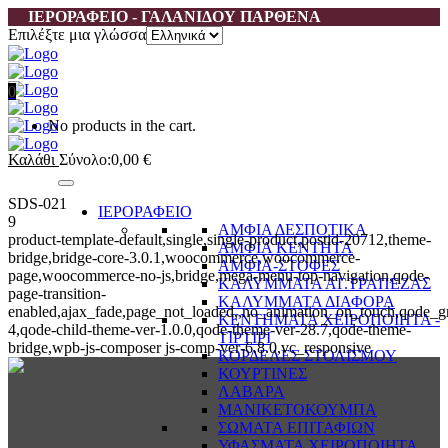
ΙΕΡΟΡΑΦΕΙΟ - ΓΑΛΑΝΙΔΟΥ ΠΑΡΘΕΝΑ
Επιλέξτε μια γλώσσα
0
No products in the cart.
Καλάθι
Σύνολο:
0,00
€
SDS-021
ΙΕΡΟΡΑΦΕΙΟ
9
ΑΜΦΙΑ ΔΕΣΠΟΤΙΚΑ
product-template-default,single,single-product,postid-20712,theme-
ΑΜΦΙΑ ΚΕΝΤΗΤΑ
bridge,bridge-core-3.0.1,woocommerce,woocommerce-
ΑΜΦΙΑ-ΣΤΟΦΕΣ
page,woocommerce-no-js,bridge,mega-menu-top-navigation,qode-
ΚΑΛΥΜΜΑΤΑ ΑΓ.ΤΡΑΠΕΖΑΣ
page-transition-
ΚΑΛΥΜΜΑΤΑ ΔΙΑΦΟΡΑ
enabled,ajax_fade,page_not_loaded,,no_animation_on_touch,qode_g
ΚΕΝΤΗΜΑΤΑ ΧΕΙΡΟΠΟΙΗΤΑ -
4,qode-child-theme-ver-1.0.0,qode-theme-ver-28.7,qode-theme-
ΤΙΡΤΙΡΙ
bridge,wpb-js-composer js-comp-ver-6.8.0,vc_responsive
ΚΟΡΔΕΛΕΣ ΣΤΟΛΙΣΜΟΥ
ΚΟΥΡΤΙΝΕΣ
ΛΑΒΑΡΑ
ΜΑΝΙΚΕΤΟΚΟΥΜΠΑ
ΣΩΜΑΤΑ ΕΠΙΤΑΦΙΩΝ
ΥΦΑΣΜΑΤΑ ΧΕΙΡΟΠΟΙΗΤΑ