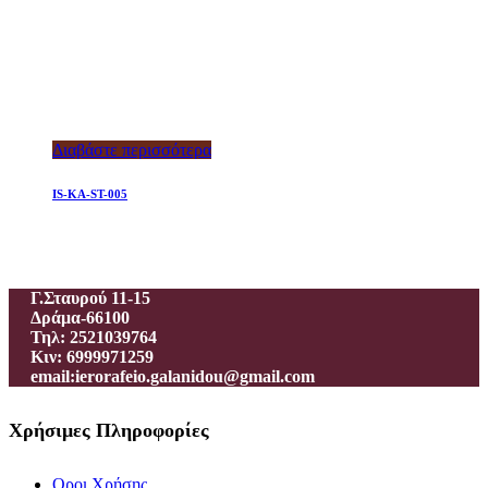
Διαβάστε περισσότερα
IS-KA-ST-005
Ιεροραφείο – Γαλανίδου Π.
Γ.Σταυρού 11-15
Δράμα-66100
Τηλ: 2521039764
Κιν: 6999971259
email:ierorafeio.galanidou@gmail.com
Χρήσιμες Πληροφορίες
Οροι Χρήσης