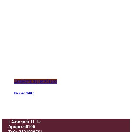
Διαβάστε περισσότερα
IS-KA-ST-005
Ιεροραφείο – Γαλανίδου Π.
Γ.Σταυρού 11-15
Δράμα-66100
Τηλ: 2521039764