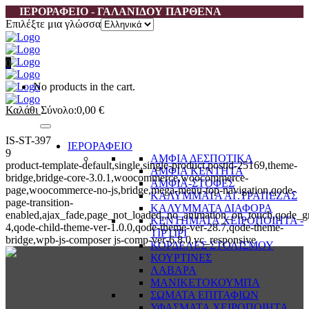
ΙΕΡΟΡΑΦΕΙΟ - ΓΑΛΑΝΙΔΟΥ ΠΑΡΘΕΝΑ
Επιλέξτε μια γλώσσα
0
No products in the cart.
Καλάθι
Σύνολο:
0,00
€
IS-ST-397
ΙΕΡΟΡΑΦΕΙΟ
9
ΑΜΦΙΑ ΔΕΣΠΟΤΙΚΑ
product-template-default,single,single-product,postid-25169,theme-
ΑΜΦΙΑ ΚΕΝΤΗΤΑ
bridge,bridge-core-3.0.1,woocommerce,woocommerce-
ΑΜΦΙΑ-ΣΤΟΦΕΣ
page,woocommerce-no-js,bridge,mega-menu-top-navigation,qode-
ΚΑΛΥΜΜΑΤΑ ΑΓ.ΤΡΑΠΕΖΑΣ
page-transition-
ΚΑΛΥΜΜΑΤΑ ΔΙΑΦΟΡΑ
enabled,ajax_fade,page_not_loaded,,no_animation_on_touch,qode_g
ΚΕΝΤΗΜΑΤΑ ΧΕΙΡΟΠΟΙΗΤΑ -
4,qode-child-theme-ver-1.0.0,qode-theme-ver-28.7,qode-theme-
ΤΙΡΤΙΡΙ
bridge,wpb-js-composer js-comp-ver-6.8.0,vc_responsive
ΚΟΡΔΕΛΕΣ ΣΤΟΛΙΣΜΟΥ
ΚΟΥΡΤΙΝΕΣ
ΛΑΒΑΡΑ
ΜΑΝΙΚΕΤΟΚΟΥΜΠΑ
ΣΩΜΑΤΑ ΕΠΙΤΑΦΙΩΝ
ΥΦΑΣΜΑΤΑ ΧΕΙΡΟΠΟΙΗΤΑ