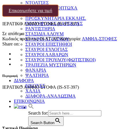
ΝΤΟΛΤΣΕΣ
ΠΑΓΓΑΡΙΑ-ΦΙΛΟΠΤΩΧΑ
Επικοινωνήστε για τιμή
ΠΟΛΥΕΛΑΙΟΙ
ΠΡΟΣΚΥΝΗΤΑΡΙΑ ΕΚΚΛΗΣ.
ΠΟΛΥΘΡΟΝΕΣ-ΚΑΡΕΚΛΕΣ
ΙΕΡΑΤΙΚΟ ΑΜΦΙΟ ΣΤΟΦΑ (IS-ST-397)
ΡΑΝΤΙΣΤΗΡΙΑ
Σε απόθεμα
ΣΤΑΣΙΔΙΑ ΑΛΟΥΜ
Κωδικός προϊόντος:
IS-ST-397
Κατηγορία:
ΑΜΦΙΑ-ΣΤΟΦΕΣ
ΣΤΑΥΡΟΙ ΑΓΙΑΣΜΟΥ
Share on:
ΣΤΑΥΡΟΙ ΕΠΙΣΤΗΘΙΟΙ
ΣΤΑΥΡΟΙ ΕΥΛΟΓΙΑΣ
ΣΤΑΥΡΟΙ ΛΑΒΑΡΩΝ
ΣΤΑΥΡΟΙ ΤΡΟΥΛΟΥ(ΦΩΤΙΣΤΙΚΟΙ)
ΤΡΑΠΕΖΙΑ ΜΥΣΤΗΡΙΩΝ
ΦΑΝΑΡΙΑ
ΨΑΛΤΗΡΙΑ
Περιγραφή
ΔΙΑΦΟΡΑ
ΕΙΚΟΝΕΣ
ΙΕΡΑΤΙΚΟ ΑΜΦΙΟ ΣΤΟΦΑ (IS-ST-397)
ΧΑΛΙΑ
ΔΙΑΦΟΡΑ-ΑΝΑΛΩΣΙΜΑ
ΕΠΙΚΟΙΝΩΝΙΑ
Search for:
Search Button
Σχετικά Προϊόντα