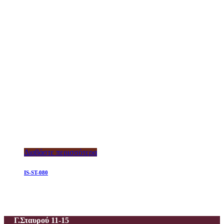
Διαβάστε περισσότερα
IS-ST-080
Ιεροραφείο – Γαλανίδου Π.
Γ.Σταυρού 11-15