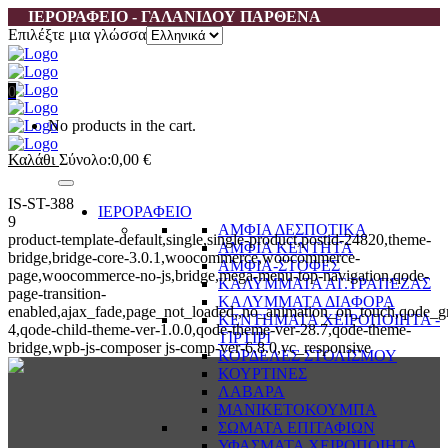
ΙΕΡΟΡΑΦΕΙΟ - ΓΑΛΑΝΙΔΟΥ ΠΑΡΘΕΝΑ
Επιλέξτε μια γλώσσα
0
No products in the cart.
Καλάθι
Σύνολο:
0,00
€
IS-ST-388
ΙΕΡΟΡΑΦΕΙΟ
9
ΑΜΦΙΑ ΔΕΣΠΟΤΙΚΑ
product-template-default,single,single-product,postid-24820,theme-
ΑΜΦΙΑ ΚΕΝΤΗΤΑ
bridge,bridge-core-3.0.1,woocommerce,woocommerce-
ΑΜΦΙΑ-ΣΤΟΦΕΣ
page,woocommerce-no-js,bridge,mega-menu-top-navigation,qode-
ΚΑΛΥΜΜΑΤΑ ΑΓ.ΤΡΑΠΕΖΑΣ
page-transition-
ΚΑΛΥΜΜΑΤΑ ΔΙΑΦΟΡΑ
enabled,ajax_fade,page_not_loaded,,no_animation_on_touch,qode_g
ΚΕΝΤΗΜΑΤΑ ΧΕΙΡΟΠΟΙΗΤΑ -
4,qode-child-theme-ver-1.0.0,qode-theme-ver-28.7,qode-theme-
ΤΙΡΤΙΡΙ
bridge,wpb-js-composer js-comp-ver-6.8.0,vc_responsive
ΚΟΡΔΕΛΕΣ ΣΤΟΛΙΣΜΟΥ
ΚΟΥΡΤΙΝΕΣ
ΛΑΒΑΡΑ
ΜΑΝΙΚΕΤΟΚΟΥΜΠΑ
ΣΩΜΑΤΑ ΕΠΙΤΑΦΙΩΝ
ΥΦΑΣΜΑΤΑ ΧΕΙΡΟΠΟΙΗΤΑ