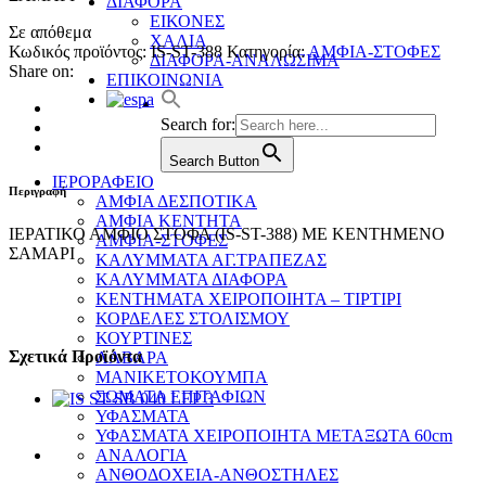
ΔΙΑΦΟΡΑ
ΕΙΚΟΝΕΣ
Σε απόθεμα
ΧΑΛΙΑ
Κωδικός προϊόντος:
IS-ST-388
Κατηγορία:
ΑΜΦΙΑ-ΣΤΟΦΕΣ
ΔΙΑΦΟΡΑ-ΑΝΑΛΩΣΙΜΑ
Share on:
ΕΠΙΚΟΙΝΩΝΙΑ
Search for:
Search Button
ΙΕΡΟΡΑΦΕΙΟ
Περιγραφή
ΑΜΦΙΑ ΔΕΣΠΟΤΙΚΑ
ΑΜΦΙΑ ΚΕΝΤΗΤΑ
ΙΕΡΑΤΙΚΟ ΑΜΦΙΟ ΣΤΟΦΑ (IS-ST-388) ΜΕ ΚΕΝΤΗΜΕΝΟ
ΑΜΦΙΑ-ΣΤΟΦΕΣ
ΣΑΜΑΡΙ
ΚΑΛΥΜΜΑΤΑ ΑΓ.ΤΡΑΠΕΖΑΣ
ΚΑΛΥΜΜΑΤΑ ΔΙΑΦΟΡΑ
ΚΕΝΤΗΜΑΤΑ ΧΕΙΡΟΠΟΙΗΤΑ – ΤΙΡΤΙΡΙ
ΚΟΡΔΕΛΕΣ ΣΤΟΛΙΣΜΟΥ
ΚΟΥΡΤΙΝΕΣ
Σχετικά Προϊόντα
ΛΑΒΑΡΑ
ΜΑΝΙΚΕΤΟΚΟΥΜΠΑ
ΣΩΜΑΤΑ ΕΠΙΤΑΦΙΩΝ
ΥΦΑΣΜΑΤΑ
ΥΦΑΣΜΑΤΑ ΧΕΙΡΟΠΟΙΗΤΑ ΜΕΤΑΞΩΤΑ 60cm
ΑΝΑΛΟΓΙΑ
ΑΝΘΟΔΟΧΕΙΑ-ΑΝΘΟΣΤΗΛΕΣ