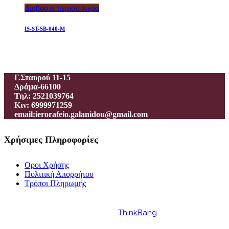
Διαβάστε περισσότερα
IS-ST-SB-040-M
Ιεροραφείο – Γαλανίδου Π.
Γ.Σταυρού 11-15
Δράμα-66100
Τηλ: 2521039764
Κιν: 6999971259
email:ierorafeio.galanidou@gmail.com
Χρήσιμες Πληροφορίες
Οροι Χρήσης
Πολιτική Απορρήτου
Τρόποι Πληρωμής
Powered by
ThinkBang