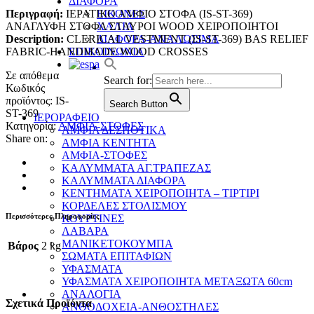
ΔΙΑΦΟΡΑ
Περιγραφή:
ΙΕΡΑΤΙΚΟ ΑΜΦΙΟ ΣΤΟΦΑ (IS-ST-369)
ΕΙΚΟΝΕΣ
ΑΝΑΓΛΥΦΗ ΣΤΟΦΑ ΣΤΑΥΡΟΙ WOOD ΧΕΙΡΟΠΟΙΗΤΟΙ
ΧΑΛΙΑ
Description:
CLERICAL VESTMENT (IS-ST-369) BAS RELIEF
ΔΙΑΦΟΡΑ-ΑΝΑΛΩΣΙΜΑ
FABRIC-HANDMADE WOOD CROSSES
ΕΠΙΚΟΙΝΩΝΙΑ
Σε απόθεμα
Search for:
Κωδικός
προϊόντος:
IS-
Search Button
ST-369
ΙΕΡΟΡΑΦΕΙΟ
Κατηγορία:
ΑΜΦΙΑ-ΣΤΟΦΕΣ
ΑΜΦΙΑ ΔΕΣΠΟΤΙΚΑ
Share on:
ΑΜΦΙΑ ΚΕΝΤΗΤΑ
ΑΜΦΙΑ-ΣΤΟΦΕΣ
ΚΑΛΥΜΜΑΤΑ ΑΓ.ΤΡΑΠΕΖΑΣ
ΚΑΛΥΜΜΑΤΑ ΔΙΑΦΟΡΑ
ΚΕΝΤΗΜΑΤΑ ΧΕΙΡΟΠΟΙΗΤΑ – ΤΙΡΤΙΡΙ
ΚΟΡΔΕΛΕΣ ΣΤΟΛΙΣΜΟΥ
Περισσότερες Πληροφορίες
ΚΟΥΡΤΙΝΕΣ
ΛΑΒΑΡΑ
ΜΑΝΙΚΕΤΟΚΟΥΜΠΑ
Βάρος
2 kg
ΣΩΜΑΤΑ ΕΠΙΤΑΦΙΩΝ
ΥΦΑΣΜΑΤΑ
ΥΦΑΣΜΑΤΑ ΧΕΙΡΟΠΟΙΗΤΑ ΜΕΤΑΞΩΤΑ 60cm
ΑΝΑΛΟΓΙΑ
Σχετικά Προϊόντα
ΑΝΘΟΔΟΧΕΙΑ-ΑΝΘΟΣΤΗΛΕΣ