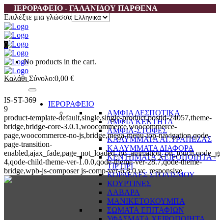
ΙΕΡΟΡΑΦΕΙΟ - ΓΑΛΑΝΙΔΟΥ ΠΑΡΘΕΝΑ
Επιλέξτε μια γλώσσα
0
No products in the cart.
Καλάθι
Σύνολο:
0,00
€
IS-ST-369
ΙΕΡΟΡΑΦΕΙΟ
9
ΑΜΦΙΑ ΔΕΣΠΟΤΙΚΑ
product-template-default,single,single-product,postid-24057,theme-
ΑΜΦΙΑ ΚΕΝΤΗΤΑ
bridge,bridge-core-3.0.1,woocommerce,woocommerce-
ΑΜΦΙΑ-ΣΤΟΦΕΣ
page,woocommerce-no-js,bridge,mega-menu-top-navigation,qode-
ΚΑΛΥΜΜΑΤΑ ΑΓ.ΤΡΑΠΕΖΑΣ
page-transition-
ΚΑΛΥΜΜΑΤΑ ΔΙΑΦΟΡΑ
enabled,ajax_fade,page_not_loaded,,no_animation_on_touch,qode_g
ΚΕΝΤΗΜΑΤΑ ΧΕΙΡΟΠΟΙΗΤΑ -
4,qode-child-theme-ver-1.0.0,qode-theme-ver-28.7,qode-theme-
ΤΙΡΤΙΡΙ
bridge,wpb-js-composer js-comp-ver-6.8.0,vc_responsive
ΚΟΡΔΕΛΕΣ ΣΤΟΛΙΣΜΟΥ
ΚΟΥΡΤΙΝΕΣ
ΛΑΒΑΡΑ
ΜΑΝΙΚΕΤΟΚΟΥΜΠΑ
ΣΩΜΑΤΑ ΕΠΙΤΑΦΙΩΝ
ΥΦΑΣΜΑΤΑ ΧΕΙΡΟΠΟΙΗΤΑ