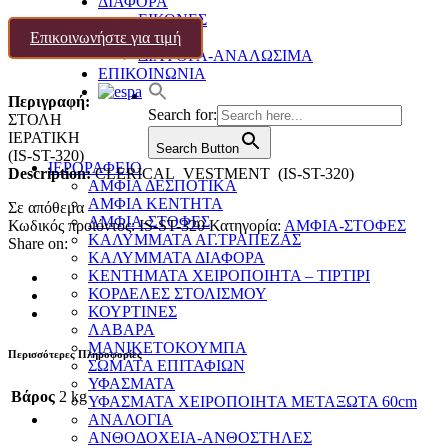
ΔΙΑΦΟΡΑ
ΕΙΚΟΝΕΣ
Επικοινωνήστε για τιμή
ΧΑΛΙΑ
ΔΙΑΦΟΡΑ-ΑΝΑΛΩΣΙΜΑ
ΕΠΙΚΟΙΝΩΝΙΑ
Περιγραφή:
Search for:
ΣΤΟΛΗ
ΙΕΡΑΤΙΚΗ
Search Button
(IS-ST-320)
ΙΕΡΟΡΑΦΕΙΟ
Description:
CLERICAL VESTMENT (IS-ST-320)
ΑΜΦΙΑ ΔΕΣΠΟΤΙΚΑ
ΑΜΦΙΑ ΚΕΝΤΗΤΑ
Σε απόθεμα
ΑΜΦΙΑ-ΣΤΟΦΕΣ
Κωδικός προϊόντος:
IS-ST-320
Κατηγορία:
ΑΜΦΙΑ-ΣΤΟΦΕΣ
ΚΑΛΥΜΜΑΤΑ ΑΓ.ΤΡΑΠΕΖΑΣ
Share on:
ΚΑΛΥΜΜΑΤΑ ΔΙΑΦΟΡΑ
ΚΕΝΤΗΜΑΤΑ ΧΕΙΡΟΠΟΙΗΤΑ – ΤΙΡΤΙΡΙ
ΚΟΡΔΕΛΕΣ ΣΤΟΛΙΣΜΟΥ
ΚΟΥΡΤΙΝΕΣ
ΛΑΒΑΡΑ
ΜΑΝΙΚΕΤΟΚΟΥΜΠΑ
Περισσότερες Πληροφορίες
ΣΩΜΑΤΑ ΕΠΙΤΑΦΙΩΝ
ΥΦΑΣΜΑΤΑ
Βάρος
2 kg
ΥΦΑΣΜΑΤΑ ΧΕΙΡΟΠΟΙΗΤΑ ΜΕΤΑΞΩΤΑ 60cm
ΑΝΑΛΟΓΙΑ
ΑΝΘΟΔΟΧΕΙΑ-ΑΝΘΟΣΤΗΛΕΣ