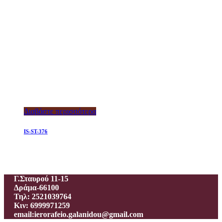
Διαβάστε περισσότερα
IS-ST-376
Ιεροραφείο – Γαλανίδου Π.
Γ.Σταυρού 11-15
Δράμα-66100
Τηλ: 2521039764
Κιν: 6999971259
email:ierorafeio.galanidou@gmail.com