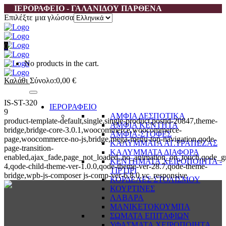
ΙΕΡΟΡΑΦΕΙΟ - ΓΑΛΑΝΙΔΟΥ ΠΑΡΘΕΝΑ
Επιλέξτε μια γλώσσα
0
No products in the cart.
Καλάθι
Σύνολο:
0,00
€
IS-ST-320
ΙΕΡΟΡΑΦΕΙΟ
9
ΑΜΦΙΑ ΔΕΣΠΟΤΙΚΑ
product-template-default,single,single-product,postid-20847,theme-
ΑΜΦΙΑ ΚΕΝΤΗΤΑ
bridge,bridge-core-3.0.1,woocommerce,woocommerce-
ΑΜΦΙΑ-ΣΤΟΦΕΣ
page,woocommerce-no-js,bridge,mega-menu-top-navigation,qode-
ΚΑΛΥΜΜΑΤΑ ΑΓ.ΤΡΑΠΕΖΑΣ
page-transition-
ΚΑΛΥΜΜΑΤΑ ΔΙΑΦΟΡΑ
enabled,ajax_fade,page_not_loaded,,no_animation_on_touch,qode_g
ΚΕΝΤΗΜΑΤΑ ΧΕΙΡΟΠΟΙΗΤΑ -
4,qode-child-theme-ver-1.0.0,qode-theme-ver-28.7,qode-theme-
ΤΙΡΤΙΡΙ
bridge,wpb-js-composer js-comp-ver-6.8.0,vc_responsive
ΚΟΡΔΕΛΕΣ ΣΤΟΛΙΣΜΟΥ
ΚΟΥΡΤΙΝΕΣ
ΛΑΒΑΡΑ
ΜΑΝΙΚΕΤΟΚΟΥΜΠΑ
ΣΩΜΑΤΑ ΕΠΙΤΑΦΙΩΝ
ΥΦΑΣΜΑΤΑ ΧΕΙΡΟΠΟΙΗΤΑ