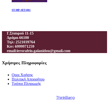
Διαβάστε περισσότερα
ST-MP-SET-001
Ιεροραφείο – Γαλανίδου Π.
Γ.Σταυρού 11-15
Δράμα-66100
Τηλ: 2521039764
Κιν: 6999971259
email:ierorafeio.galanidou@gmail.com
Χρήσιμες Πληροφορίες
Οροι Χρήσης
Πολιτική Απορρήτου
Τρόποι Πληρωμής
Powered by
ThinkBang