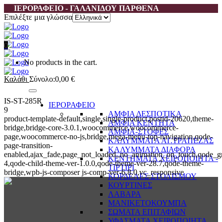
ΙΕΡΟΡΑΦΕΙΟ - ΓΑΛΑΝΙΔΟΥ ΠΑΡΘΕΝΑ
Επιλέξτε μια γλώσσα
0
No products in the cart.
Καλάθι
Σύνολο:
0,00
€
IS-ST-285R
ΙΕΡΟΡΑΦΕΙΟ
9
ΑΜΦΙΑ ΔΕΣΠΟΤΙΚΑ
product-template-default,single,single-product,postid-20620,theme-
ΑΜΦΙΑ ΚΕΝΤΗΤΑ
bridge,bridge-core-3.0.1,woocommerce,woocommerce-
ΑΜΦΙΑ-ΣΤΟΦΕΣ
page,woocommerce-no-js,bridge,mega-menu-top-navigation,qode-
ΚΑΛΥΜΜΑΤΑ ΑΓ.ΤΡΑΠΕΖΑΣ
page-transition-
ΚΑΛΥΜΜΑΤΑ ΔΙΑΦΟΡΑ
enabled,ajax_fade,page_not_loaded,,no_animation_on_touch,qode_g
ΚΕΝΤΗΜΑΤΑ ΧΕΙΡΟΠΟΙΗΤΑ -
4,qode-child-theme-ver-1.0.0,qode-theme-ver-28.7,qode-theme-
ΤΙΡΤΙΡΙ
bridge,wpb-js-composer js-comp-ver-6.8.0,vc_responsive
ΚΟΡΔΕΛΕΣ ΣΤΟΛΙΣΜΟΥ
ΚΟΥΡΤΙΝΕΣ
ΛΑΒΑΡΑ
ΜΑΝΙΚΕΤΟΚΟΥΜΠΑ
ΣΩΜΑΤΑ ΕΠΙΤΑΦΙΩΝ
ΥΦΑΣΜΑΤΑ ΧΕΙΡΟΠΟΙΗΤΑ