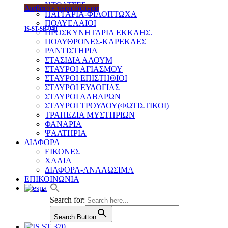
ΝΤΟΛΤΣΕΣ
Διαβάστε περισσότερα
ΠΑΓΓΑΡΙΑ-ΦΙΛΟΠΤΩΧΑ
ΠΟΛΥΕΛΑΙΟΙ
IS-ST-SB-040
ΠΡΟΣΚΥΝΗΤΑΡΙΑ ΕΚΚΛΗΣ.
ΠΟΛΥΘΡΟΝΕΣ-ΚΑΡΕΚΛΕΣ
ΡΑΝΤΙΣΤΗΡΙΑ
ΣΤΑΣΙΔΙΑ ΑΛΟΥΜ
ΣΤΑΥΡΟΙ ΑΓΙΑΣΜΟΥ
ΣΤΑΥΡΟΙ ΕΠΙΣΤΗΘΙΟΙ
ΣΤΑΥΡΟΙ ΕΥΛΟΓΙΑΣ
ΣΤΑΥΡΟΙ ΛΑΒΑΡΩΝ
ΣΤΑΥΡΟΙ ΤΡΟΥΛΟΥ(ΦΩΤΙΣΤΙΚΟΙ)
ΤΡΑΠΕΖΙΑ ΜΥΣΤΗΡΙΩΝ
ΦΑΝΑΡΙΑ
ΨΑΛΤΗΡΙΑ
ΔΙΑΦΟΡΑ
ΕΙΚΟΝΕΣ
ΧΑΛΙΑ
ΔΙΑΦΟΡΑ-ΑΝΑΛΩΣΙΜΑ
ΕΠΙΚΟΙΝΩΝΙΑ
Search for:
Search Button