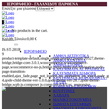
ΙΕΡΟΡΑΦΕΙΟ - ΓΑΛΑΝΙΔΟΥ ΠΑΡΘΕΝΑ
Επιλέξτε μια γλώσσα
0
No products in the cart.
Καλάθι
Σύνολο:
0,00
€
IS-ST-281R
ΙΕΡΟΡΑΦΕΙΟ
9
ΑΜΦΙΑ ΔΕΣΠΟΤΙΚΑ
product-template-default,single,single-product,postid-20527,theme-
ΑΜΦΙΑ ΚΕΝΤΗΤΑ
bridge,bridge-core-3.0.1,woocommerce,woocommerce-
ΑΜΦΙΑ-ΣΤΟΦΕΣ
page,woocommerce-no-js,bridge,mega-menu-top-navigation,qode-
ΚΑΛΥΜΜΑΤΑ ΑΓ.ΤΡΑΠΕΖΑΣ
page-transition-
ΚΑΛΥΜΜΑΤΑ ΔΙΑΦΟΡΑ
enabled,ajax_fade,page_not_loaded,,no_animation_on_touch,qode_g
ΚΕΝΤΗΜΑΤΑ ΧΕΙΡΟΠΟΙΗΤΑ -
4,qode-child-theme-ver-1.0.0,qode-theme-ver-28.7,qode-theme-
ΤΙΡΤΙΡΙ
bridge,wpb-js-composer js-comp-ver-6.8.0,vc_responsive
ΚΟΡΔΕΛΕΣ ΣΤΟΛΙΣΜΟΥ
ΚΟΥΡΤΙΝΕΣ
ΛΑΒΑΡΑ
ΜΑΝΙΚΕΤΟΚΟΥΜΠΑ
ΣΩΜΑΤΑ ΕΠΙΤΑΦΙΩΝ
ΥΦΑΣΜΑΤΑ ΧΕΙΡΟΠΟΙΗΤΑ