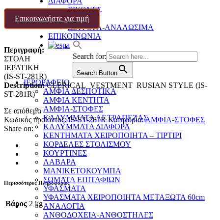
ΔΙΑΦΟΡΑ
ΕΙΚΟΝΕΣ
Επικοινωνήστε για τιμή
ΧΑΛΙΑ
ΔΙΑΦΟΡΑ-ΑΝΑΛΩΣΙΜΑ
ΕΠΙΚΟΙΝΩΝΙΑ
Περιγραφή:
Search for:
ΣΤΟΛΗ
ΙΕΡΑΤΙΚΗ
Search Button
(IS-ST-281R)
ΙΕΡΟΡΑΦΕΙΟ
Description:
CLERICAL VESTMENT RUSIAN STYLE (IS-
ΑΜΦΙΑ ΔΕΣΠΟΤΙΚΑ
ST-281R)
ΑΜΦΙΑ ΚΕΝΤΗΤΑ
ΑΜΦΙΑ-ΣΤΟΦΕΣ
Σε απόθεμα
ΚΑΛΥΜΜΑΤΑ ΑΓ.ΤΡΑΠΕΖΑΣ
Κωδικός προϊόντος:
IS-ST-281R
Κατηγορία:
ΑΜΦΙΑ-ΣΤΟΦΕΣ
ΚΑΛΥΜΜΑΤΑ ΔΙΑΦΟΡΑ
Share on:
ΚΕΝΤΗΜΑΤΑ ΧΕΙΡΟΠΟΙΗΤΑ – ΤΙΡΤΙΡΙ
ΚΟΡΔΕΛΕΣ ΣΤΟΛΙΣΜΟΥ
ΚΟΥΡΤΙΝΕΣ
ΛΑΒΑΡΑ
ΜΑΝΙΚΕΤΟΚΟΥΜΠΑ
ΣΩΜΑΤΑ ΕΠΙΤΑΦΙΩΝ
Περισσότερες Πληροφορίες
ΥΦΑΣΜΑΤΑ
ΥΦΑΣΜΑΤΑ ΧΕΙΡΟΠΟΙΗΤΑ ΜΕΤΑΞΩΤΑ 60cm
Βάρος
2 kg
ΑΝΑΛΟΓΙΑ
ΑΝΘΟΔΟΧΕΙΑ-ΑΝΘΟΣΤΗΛΕΣ