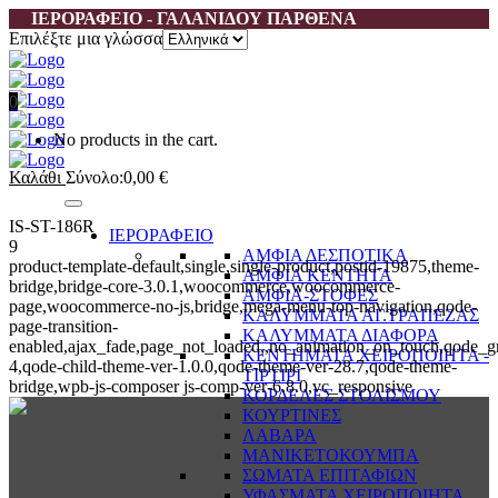
ΙΕΡΟΡΑΦΕΙΟ - ΓΑΛΑΝΙΔΟΥ ΠΑΡΘΕΝΑ
Επιλέξτε μια γλώσσα
0
No products in the cart.
Καλάθι
Σύνολο:
0,00
€
IS-ST-186R
ΙΕΡΟΡΑΦΕΙΟ
9
ΑΜΦΙΑ ΔΕΣΠΟΤΙΚΑ
product-template-default,single,single-product,postid-19875,theme-
ΑΜΦΙΑ ΚΕΝΤΗΤΑ
bridge,bridge-core-3.0.1,woocommerce,woocommerce-
ΑΜΦΙΑ-ΣΤΟΦΕΣ
page,woocommerce-no-js,bridge,mega-menu-top-navigation,qode-
ΚΑΛΥΜΜΑΤΑ ΑΓ.ΤΡΑΠΕΖΑΣ
page-transition-
ΚΑΛΥΜΜΑΤΑ ΔΙΑΦΟΡΑ
enabled,ajax_fade,page_not_loaded,,no_animation_on_touch,qode_g
ΚΕΝΤΗΜΑΤΑ ΧΕΙΡΟΠΟΙΗΤΑ -
4,qode-child-theme-ver-1.0.0,qode-theme-ver-28.7,qode-theme-
ΤΙΡΤΙΡΙ
bridge,wpb-js-composer js-comp-ver-6.8.0,vc_responsive
ΚΟΡΔΕΛΕΣ ΣΤΟΛΙΣΜΟΥ
ΚΟΥΡΤΙΝΕΣ
ΛΑΒΑΡΑ
ΜΑΝΙΚΕΤΟΚΟΥΜΠΑ
ΣΩΜΑΤΑ ΕΠΙΤΑΦΙΩΝ
ΥΦΑΣΜΑΤΑ ΧΕΙΡΟΠΟΙΗΤΑ