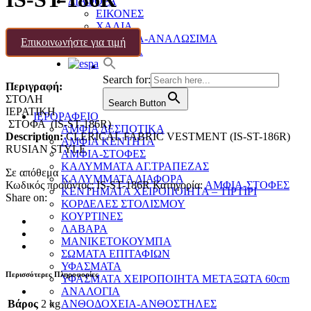
ΔΙΑΦΟΡΑ
ΕΙΚΟΝΕΣ
ΧΑΛΙΑ
ΔΙΑΦΟΡΑ-ΑΝΑΛΩΣΙΜΑ
Επικοινωνήστε για τιμή
ΕΠΙΚΟΙΝΩΝΙΑ
Search for:
Περιγραφή:
ΣΤΟΛΗ
Search Button
ΙΕΡΑΤΙΚΗ
ΙΕΡΟΡΑΦΕΙΟ
ΣΤΟΦΑ (IS-ST-186R)
ΑΜΦΙΑ ΔΕΣΠΟΤΙΚΑ
Description:
CLERICAL FABRIC VESTMENT (IS-ST-186R)
ΑΜΦΙΑ ΚΕΝΤΗΤΑ
RUSIAN STYLE
ΑΜΦΙΑ-ΣΤΟΦΕΣ
ΚΑΛΥΜΜΑΤΑ ΑΓ.ΤΡΑΠΕΖΑΣ
Σε απόθεμα
ΚΑΛΥΜΜΑΤΑ ΔΙΑΦΟΡΑ
Κωδικός προϊόντος:
IS-ST-186R
Κατηγορία:
ΑΜΦΙΑ-ΣΤΟΦΕΣ
ΚΕΝΤΗΜΑΤΑ ΧΕΙΡΟΠΟΙΗΤΑ – ΤΙΡΤΙΡΙ
Share on:
ΚΟΡΔΕΛΕΣ ΣΤΟΛΙΣΜΟΥ
ΚΟΥΡΤΙΝΕΣ
ΛΑΒΑΡΑ
ΜΑΝΙΚΕΤΟΚΟΥΜΠΑ
ΣΩΜΑΤΑ ΕΠΙΤΑΦΙΩΝ
ΥΦΑΣΜΑΤΑ
Περισσότερες Πληροφορίες
ΥΦΑΣΜΑΤΑ ΧΕΙΡΟΠΟΙΗΤΑ ΜΕΤΑΞΩΤΑ 60cm
ΑΝΑΛΟΓΙΑ
Βάρος
2 kg
ΑΝΘΟΔΟΧΕΙΑ-ΑΝΘΟΣΤΗΛΕΣ