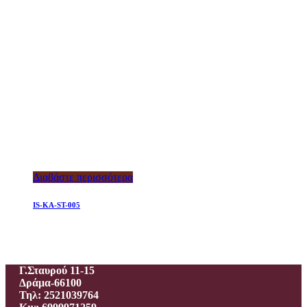
Διαβάστε περισσότερα
IS-KA-ST-005
Ιεροραφείο – Γαλανίδου Π.
Γ.Σταυρού 11-15
Δράμα-66100
Τηλ: 2521039764