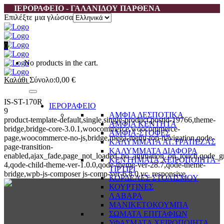
ΙΕΡΟΡΑΦΕΙΟ - ΓΑΛΑΝΙΔΟΥ ΠΑΡΘΕΝΑ
Επιλέξτε μια γλώσσα
0
No products in the cart.
Καλάθι
Σύνολο:
0,00
€
IS-ST-170R
ΙΕΡΟΡΑΦΕΙΟ
9
ΑΜΦΙΑ ΔΕΣΠΟΤΙΚΑ
product-template-default,single,single-product,postid-19766,theme-
ΑΜΦΙΑ ΚΕΝΤΗΤΑ
bridge,bridge-core-3.0.1,woocommerce,woocommerce-
ΑΜΦΙΑ-ΣΤΟΦΕΣ
page,woocommerce-no-js,bridge,mega-menu-top-navigation,qode-
ΚΑΛΥΜΜΑΤΑ ΑΓ.ΤΡΑΠΕΖΑΣ
page-transition-
ΚΑΛΥΜΜΑΤΑ ΔΙΑΦΟΡΑ
enabled,ajax_fade,page_not_loaded,,no_animation_on_touch,qode_g
ΚΕΝΤΗΜΑΤΑ ΧΕΙΡΟΠΟΙΗΤΑ -
4,qode-child-theme-ver-1.0.0,qode-theme-ver-28.7,qode-theme-
ΤΙΡΤΙΡΙ
bridge,wpb-js-composer js-comp-ver-6.8.0,vc_responsive
ΚΟΡΔΕΛΕΣ ΣΤΟΛΙΣΜΟΥ
ΚΟΥΡΤΙΝΕΣ
ΛΑΒΑΡΑ
ΜΑΝΙΚΕΤΟΚΟΥΜΠΑ
ΣΩΜΑΤΑ ΕΠΙΤΑΦΙΩΝ
ΥΦΑΣΜΑΤΑ ΧΕΙΡΟΠΟΙΗΤΑ