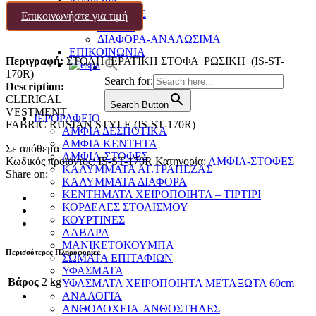
ΔΙΑΦΟΡΑ
ΕΙΚΟΝΕΣ
Επικοινωνήστε για τιμή
ΧΑΛΙΑ
ΔΙΑΦΟΡΑ-ΑΝΑΛΩΣΙΜΑ
ΕΠΙΚΟΙΝΩΝΙΑ
Περιγραφή:
ΣΤΟΛΗ ΙΕΡΑΤΙΚΗ ΣΤΟΦΑ ΡΩΣΙΚΗ (IS-ST-
170R)
Search for:
Description:
CLERICAL
Search Button
VESTMENT
ΙΕΡΟΡΑΦΕΙΟ
FABRIC RUSIAN STYLE (IS-ST-170R)
ΑΜΦΙΑ ΔΕΣΠΟΤΙΚΑ
ΑΜΦΙΑ ΚΕΝΤΗΤΑ
Σε απόθεμα
ΑΜΦΙΑ-ΣΤΟΦΕΣ
Κωδικός προϊόντος:
IS-ST-170R
Κατηγορία:
ΑΜΦΙΑ-ΣΤΟΦΕΣ
ΚΑΛΥΜΜΑΤΑ ΑΓ.ΤΡΑΠΕΖΑΣ
Share on:
ΚΑΛΥΜΜΑΤΑ ΔΙΑΦΟΡΑ
ΚΕΝΤΗΜΑΤΑ ΧΕΙΡΟΠΟΙΗΤΑ – ΤΙΡΤΙΡΙ
ΚΟΡΔΕΛΕΣ ΣΤΟΛΙΣΜΟΥ
ΚΟΥΡΤΙΝΕΣ
ΛΑΒΑΡΑ
ΜΑΝΙΚΕΤΟΚΟΥΜΠΑ
Περισσότερες Πληροφορίες
ΣΩΜΑΤΑ ΕΠΙΤΑΦΙΩΝ
ΥΦΑΣΜΑΤΑ
Βάρος
2 kg
ΥΦΑΣΜΑΤΑ ΧΕΙΡΟΠΟΙΗΤΑ ΜΕΤΑΞΩΤΑ 60cm
ΑΝΑΛΟΓΙΑ
ΑΝΘΟΔΟΧΕΙΑ-ΑΝΘΟΣΤΗΛΕΣ