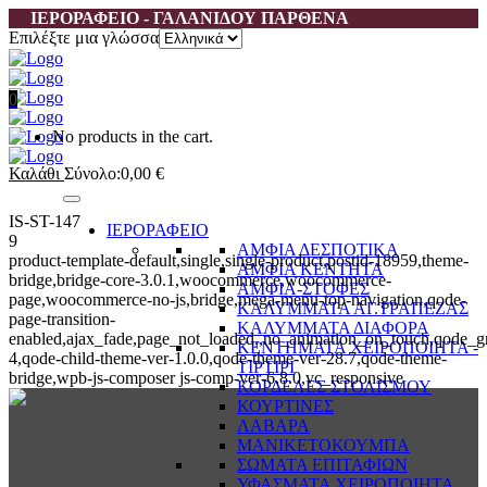
ΙΕΡΟΡΑΦΕΙΟ - ΓΑΛΑΝΙΔΟΥ ΠΑΡΘΕΝΑ
Επιλέξτε μια γλώσσα
0
No products in the cart.
Καλάθι
Σύνολο:
0,00
€
IS-ST-147
ΙΕΡΟΡΑΦΕΙΟ
9
ΑΜΦΙΑ ΔΕΣΠΟΤΙΚΑ
product-template-default,single,single-product,postid-18959,theme-
ΑΜΦΙΑ ΚΕΝΤΗΤΑ
bridge,bridge-core-3.0.1,woocommerce,woocommerce-
ΑΜΦΙΑ-ΣΤΟΦΕΣ
page,woocommerce-no-js,bridge,mega-menu-top-navigation,qode-
ΚΑΛΥΜΜΑΤΑ ΑΓ.ΤΡΑΠΕΖΑΣ
page-transition-
ΚΑΛΥΜΜΑΤΑ ΔΙΑΦΟΡΑ
enabled,ajax_fade,page_not_loaded,,no_animation_on_touch,qode_g
ΚΕΝΤΗΜΑΤΑ ΧΕΙΡΟΠΟΙΗΤΑ -
4,qode-child-theme-ver-1.0.0,qode-theme-ver-28.7,qode-theme-
ΤΙΡΤΙΡΙ
bridge,wpb-js-composer js-comp-ver-6.8.0,vc_responsive
ΚΟΡΔΕΛΕΣ ΣΤΟΛΙΣΜΟΥ
ΚΟΥΡΤΙΝΕΣ
ΛΑΒΑΡΑ
ΜΑΝΙΚΕΤΟΚΟΥΜΠΑ
ΣΩΜΑΤΑ ΕΠΙΤΑΦΙΩΝ
ΥΦΑΣΜΑΤΑ ΧΕΙΡΟΠΟΙΗΤΑ