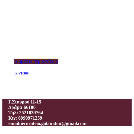
Διαβάστε περισσότερα
IS-ST-366
Ιεροραφείο – Γαλανίδου Π.
Γ.Σταυρού 11-15
Δράμα-66100
Τηλ: 2521039764
Κιν: 6999971259
email:ierorafeio.galanidou@gmail.com