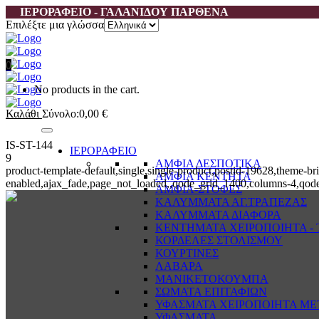
ΙΕΡΟΡΑΦΕΙΟ - ΓΑΛΑΝΙΔΟΥ ΠΑΡΘΕΝΑ
Επιλέξτε μια γλώσσα
0
No products in the cart.
Καλάθι
Σύνολο:
0,00
€
IS-ST-144
ΙΕΡΟΡΑΦΕΙΟ
9
ΑΜΦΙΑ ΔΕΣΠΟΤΙΚΑ
product-template-default,single,single-product,postid-19628,them
ΑΜΦΙΑ ΚΕΝΤΗΤΑ
enabled,ajax_fade,page_not_loaded,,qode_grid_1400,columns-4,qode
ΑΜΦΙΑ-ΣΤΟΦΕΣ
ΚΑΛΥΜΜΑΤΑ ΑΓ.ΤΡΑΠΕΖΑΣ
ΚΑΛΥΜΜΑΤΑ ΔΙΑΦΟΡΑ
ΚΕΝΤΗΜΑΤΑ ΧΕΙΡΟΠΟΙΗΤΑ - Τ
ΚΟΡΔΕΛΕΣ ΣΤΟΛΙΣΜΟΥ
ΚΟΥΡΤΙΝΕΣ
ΛΑΒΑΡΑ
ΜΑΝΙΚΕΤΟΚΟΥΜΠΑ
ΣΩΜΑΤΑ ΕΠΙΤΑΦΙΩΝ
ΥΦΑΣΜΑΤΑ ΧΕΙΡΟΠΟΙΗΤΑ ΜΕ
ΥΦΑΣΜΑΤΑ