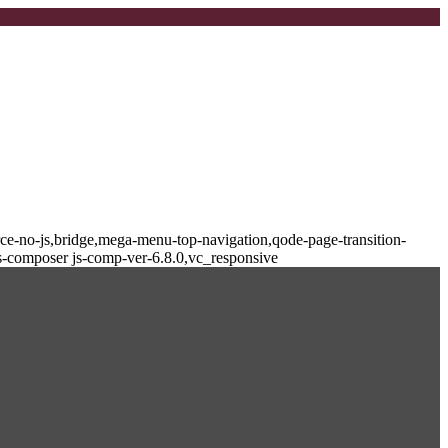
-no-js,bridge,mega-menu-top-navigation,qode-page-transition-
s-composer js-comp-ver-6.8.0,vc_responsive