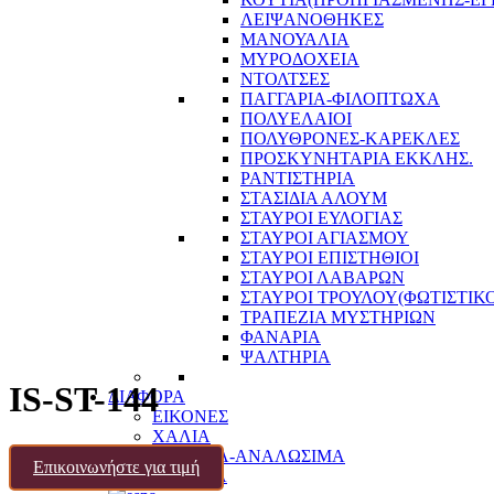
ΛΕΙΨΑΝΟΘΗΚΕΣ
ΜΑΝΟΥΑΛΙΑ
ΜΥΡΟΔΟΧΕΙΑ
ΝΤΟΛΤΣΕΣ
ΠΑΓΓΑΡΙΑ-ΦΙΛΟΠΤΩΧΑ
ΠΟΛΥΕΛΑΙΟΙ
ΠΟΛΥΘΡΟΝΕΣ-ΚΑΡΕΚΛΕΣ
ΠΡΟΣΚΥΝΗΤΑΡΙΑ ΕΚΚΛΗΣ.
ΡΑΝΤΙΣΤΗΡΙΑ
ΣΤΑΣΙΔΙΑ ΑΛΟΥΜ
ΣΤΑΥΡΟΙ ΕΥΛΟΓΙΑΣ
ΣΤΑΥΡΟΙ ΑΓΙΑΣΜΟΥ
ΣΤΑΥΡΟΙ ΕΠΙΣΤΗΘΙΟΙ
ΣΤΑΥΡΟΙ ΛΑΒΑΡΩΝ
ΣΤΑΥΡΟΙ ΤΡΟΥΛΟΥ(ΦΩΤΙΣΤΙΚΟ
ΤΡΑΠΕΖΙΑ ΜΥΣΤΗΡΙΩΝ
ΦΑΝΑΡΙΑ
ΨΑΛΤΗΡΙΑ
IS-ST-144
ΔΙΑΦΟΡΑ
ΕΙΚΟΝΕΣ
ΧΑΛΙΑ
ΔΙΑΦΟΡΑ-ΑΝΑΛΩΣΙΜΑ
Επικοινωνήστε για τιμή
ΕΠΙΚΟΙΝΩΝΙΑ