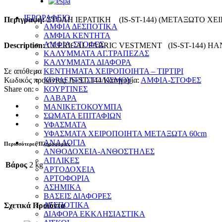
ΙΕΡΟΡΑΦΕΙΟ
Περιγραφή:
ΣΤΟΛΗ ΙΕΡΑΤΙΚΗ (IS-ST-144) (ΜΕΤΑΞΩΤΟ ΧΕ
ΑΜΦΙΑ ΔΕΣΠΟΤΙΚΑ
ΑΜΦΙΑ ΚΕΝΤΗΤΑ
ΑΜΦΙΑ-ΣΤΟΦΕΣ
Description:
CLERICAL FABRIC VESTMENT (IS-ST-144) H
ΚΑΛΥΜΜΑΤΑ ΑΓ.ΤΡΑΠΕΖΑΣ
ΚΑΛΥΜΜΑΤΑ ΔΙΑΦΟΡΑ
Σε απόθεμα
ΚΕΝΤΗΜΑΤΑ ΧΕΙΡΟΠΟΙΗΤΑ – ΤΙΡΤΙΡΙ
Κωδικός προϊόντος:
IS-ST-144
Κατηγορία:
ΑΜΦΙΑ-ΣΤΟΦΕΣ
ΚΟΡΔΕΛΕΣ ΣΤΟΛΙΣΜΟΥ
Share on:
ΚΟΥΡΤΙΝΕΣ
ΛΑΒΑΡΑ
ΜΑΝΙΚΕΤΟΚΟΥΜΠΑ
ΣΩΜΑΤΑ ΕΠΙΤΑΦΙΩΝ
ΥΦΑΣΜΑΤΑ
ΥΦΑΣΜΑΤΑ ΧΕΙΡΟΠΟΙΗΤΑ ΜΕΤΑΞΩΤΑ 60cm
ΑΝΑΛΟΓΙΑ
Περισσότερες Πληροφορίες
ΑΝΘΟΔΟΧΕΙΑ-ΑΝΘΟΣΤΗΛΕΣ
ΑΠΛΙΚΕΣ
Βάρος
2 kg
ΑΡΤΟΔΟΧΕΙΑ
ΑΡΤΟΦΟΡΙΑ
ΑΣΗΜΙΚΑ
ΒΑΣΕΙΣ ΔΙΑΦΟΡΕΣ
ΔΕΣΠΟΤΙΚΑ
Σχετικά Προϊόντα
ΔΙΑΦΟΡΑ ΕΚΚΛΗΣΙΑΣΤΙΚΑ