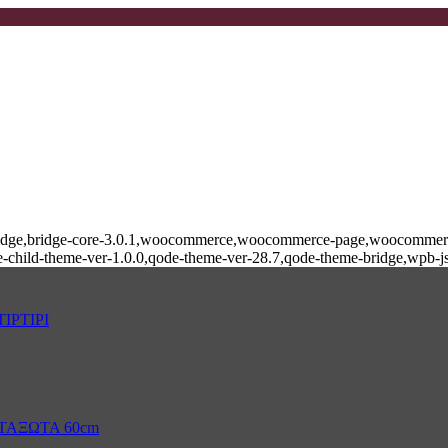
e-bridge,bridge-core-3.0.1,woocommerce,woocommerce-page,woocommerce
-child-theme-ver-1.0.0,qode-theme-ver-28.7,qode-theme-bridge,wpb-j
ΙΡΤΙΡΙ
ΤΑΞΩΤΑ 60cm