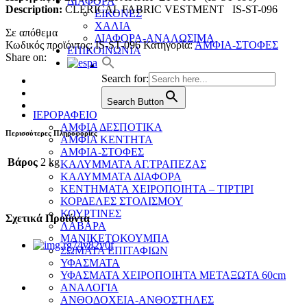
ΔΙΑΦΟΡΑ
Description:
CLERICAL FABRIC VESTMENT IS-ST-096
ΕΙΚΟΝΕΣ
ΧΑΛΙΑ
Σε απόθεμα
ΔΙΑΦΟΡΑ-ΑΝΑΛΩΣΙΜΑ
Κωδικός προϊόντος:
IS-ST-096
Κατηγορία:
ΑΜΦΙΑ-ΣΤΟΦΕΣ
ΕΠΙΚΟΙΝΩΝΙΑ
Share on:
Search for:
Search Button
ΙΕΡΟΡΑΦΕΙΟ
ΑΜΦΙΑ ΔΕΣΠΟΤΙΚΑ
Περισσότερες Πληροφορίες
ΑΜΦΙΑ ΚΕΝΤΗΤΑ
ΑΜΦΙΑ-ΣΤΟΦΕΣ
Βάρος
2 kg
ΚΑΛΥΜΜΑΤΑ ΑΓ.ΤΡΑΠΕΖΑΣ
ΚΑΛΥΜΜΑΤΑ ΔΙΑΦΟΡΑ
ΚΕΝΤΗΜΑΤΑ ΧΕΙΡΟΠΟΙΗΤΑ – ΤΙΡΤΙΡΙ
ΚΟΡΔΕΛΕΣ ΣΤΟΛΙΣΜΟΥ
ΚΟΥΡΤΙΝΕΣ
Σχετικά Προϊόντα
ΛΑΒΑΡΑ
ΜΑΝΙΚΕΤΟΚΟΥΜΠΑ
ΣΩΜΑΤΑ ΕΠΙΤΑΦΙΩΝ
ΥΦΑΣΜΑΤΑ
ΥΦΑΣΜΑΤΑ ΧΕΙΡΟΠΟΙΗΤΑ ΜΕΤΑΞΩΤΑ 60cm
ΑΝΑΛΟΓΙΑ
ΑΝΘΟΔΟΧΕΙΑ-ΑΝΘΟΣΤΗΛΕΣ