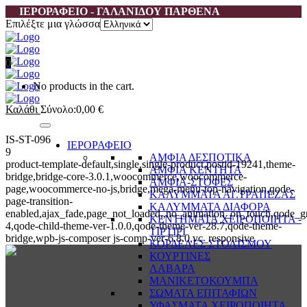
ΙΕΡΟΡΑΦΕΙΟ - ΓΑΛΑΝΙΔΟΥ ΠΑΡΘΕΝΑ
Επιλέξτε μια γλώσσα
0
No products in the cart.
Καλάθι
Σύνολο:
0,00
€
IS-ST-096
ΙΕΡΟΡΑΦΕΙΟ
9
ΑΜΦΙΑ ΔΕΣΠΟΤΙΚΑ
product-template-default,single,single-product,postid-19241,theme-
ΑΜΦΙΑ ΚΕΝΤΗΤΑ
bridge,bridge-core-3.0.1,woocommerce,woocommerce-
ΑΜΦΙΑ-ΣΤΟΦΕΣ
page,woocommerce-no-js,bridge,mega-menu-top-navigation,qode-
ΚΑΛΥΜΜΑΤΑ ΑΓ.ΤΡΑΠΕΖΑΣ
page-transition-
ΚΑΛΥΜΜΑΤΑ ΔΙΑΦΟΡΑ
enabled,ajax_fade,page_not_loaded,,no_animation_on_touch,qode_g
ΚΕΝΤΗΜΑΤΑ ΧΕΙΡΟΠΟΙΗΤΑ -
4,qode-child-theme-ver-1.0.0,qode-theme-ver-28.7,qode-theme-
ΤΙΡΤΙΡΙ
bridge,wpb-js-composer js-comp-ver-6.8.0,vc_responsive
ΚΟΡΔΕΛΕΣ ΣΤΟΛΙΣΜΟΥ
ΚΟΥΡΤΙΝΕΣ
ΛΑΒΑΡΑ
ΜΑΝΙΚΕΤΟΚΟΥΜΠΑ
ΣΩΜΑΤΑ ΕΠΙΤΑΦΙΩΝ
ΥΦΑΣΜΑΤΑ ΧΕΙΡΟΠΟΙΗΤΑ