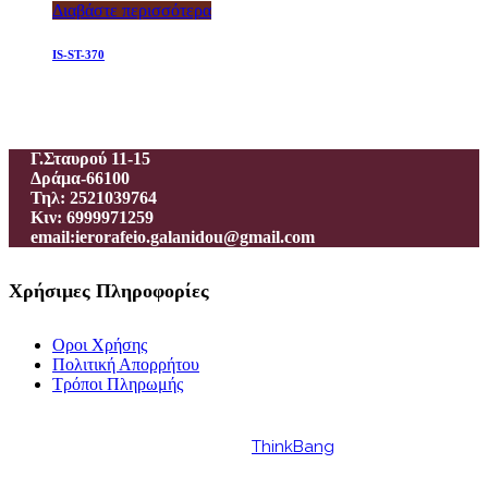
Διαβάστε περισσότερα
IS-ST-370
Ιεροραφείο – Γαλανίδου Π.
Γ.Σταυρού 11-15
Δράμα-66100
Τηλ: 2521039764
Κιν: 6999971259
email:ierorafeio.galanidou@gmail.com
Χρήσιμες Πληροφορίες
Οροι Χρήσης
Πολιτική Απορρήτου
Τρόποι Πληρωμής
Powered by
ThinkBang