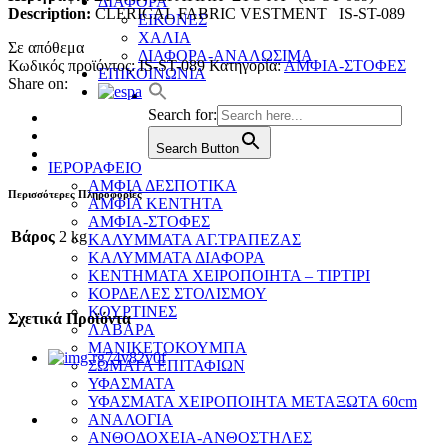
ΔΙΑΦΟΡΑ
Description:
CLERICAL FABRIC VESTMENT IS-ST-089
ΕΙΚΟΝΕΣ
ΧΑΛΙΑ
Σε απόθεμα
ΔΙΑΦΟΡΑ-ΑΝΑΛΩΣΙΜΑ
Κωδικός προϊόντος:
IS-ST-089
Κατηγορία:
ΑΜΦΙΑ-ΣΤΟΦΕΣ
ΕΠΙΚΟΙΝΩΝΙΑ
Share on:
Search for:
Search Button
ΙΕΡΟΡΑΦΕΙΟ
ΑΜΦΙΑ ΔΕΣΠΟΤΙΚΑ
Περισσότερες Πληροφορίες
ΑΜΦΙΑ ΚΕΝΤΗΤΑ
ΑΜΦΙΑ-ΣΤΟΦΕΣ
Βάρος
2 kg
ΚΑΛΥΜΜΑΤΑ ΑΓ.ΤΡΑΠΕΖΑΣ
ΚΑΛΥΜΜΑΤΑ ΔΙΑΦΟΡΑ
ΚΕΝΤΗΜΑΤΑ ΧΕΙΡΟΠΟΙΗΤΑ – ΤΙΡΤΙΡΙ
ΚΟΡΔΕΛΕΣ ΣΤΟΛΙΣΜΟΥ
ΚΟΥΡΤΙΝΕΣ
Σχετικά Προϊόντα
ΛΑΒΑΡΑ
ΜΑΝΙΚΕΤΟΚΟΥΜΠΑ
ΣΩΜΑΤΑ ΕΠΙΤΑΦΙΩΝ
ΥΦΑΣΜΑΤΑ
ΥΦΑΣΜΑΤΑ ΧΕΙΡΟΠΟΙΗΤΑ ΜΕΤΑΞΩΤΑ 60cm
ΑΝΑΛΟΓΙΑ
ΑΝΘΟΔΟΧΕΙΑ-ΑΝΘΟΣΤΗΛΕΣ