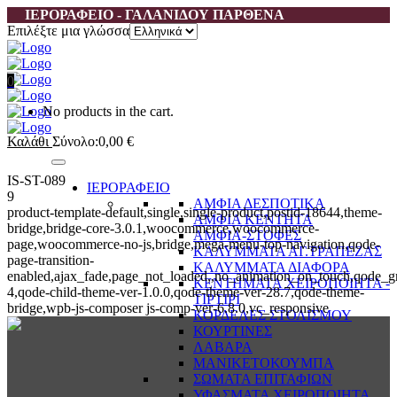
ΙΕΡΟΡΑΦΕΙΟ - ΓΑΛΑΝΙΔΟΥ ΠΑΡΘΕΝΑ
Επιλέξτε μια γλώσσα
0
No products in the cart.
Καλάθι
Σύνολο:
0,00
€
IS-ST-089
ΙΕΡΟΡΑΦΕΙΟ
9
ΑΜΦΙΑ ΔΕΣΠΟΤΙΚΑ
product-template-default,single,single-product,postid-18644,theme-
ΑΜΦΙΑ ΚΕΝΤΗΤΑ
bridge,bridge-core-3.0.1,woocommerce,woocommerce-
ΑΜΦΙΑ-ΣΤΟΦΕΣ
page,woocommerce-no-js,bridge,mega-menu-top-navigation,qode-
ΚΑΛΥΜΜΑΤΑ ΑΓ.ΤΡΑΠΕΖΑΣ
page-transition-
ΚΑΛΥΜΜΑΤΑ ΔΙΑΦΟΡΑ
enabled,ajax_fade,page_not_loaded,,no_animation_on_touch,qode_g
ΚΕΝΤΗΜΑΤΑ ΧΕΙΡΟΠΟΙΗΤΑ -
4,qode-child-theme-ver-1.0.0,qode-theme-ver-28.7,qode-theme-
ΤΙΡΤΙΡΙ
bridge,wpb-js-composer js-comp-ver-6.8.0,vc_responsive
ΚΟΡΔΕΛΕΣ ΣΤΟΛΙΣΜΟΥ
ΚΟΥΡΤΙΝΕΣ
ΛΑΒΑΡΑ
ΜΑΝΙΚΕΤΟΚΟΥΜΠΑ
ΣΩΜΑΤΑ ΕΠΙΤΑΦΙΩΝ
ΥΦΑΣΜΑΤΑ ΧΕΙΡΟΠΟΙΗΤΑ