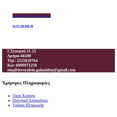
Διαβάστε περισσότερα
IS-ST-SB-040-M
Ιεροραφείο – Γαλανίδου Π.
Γ.Σταυρού 11-15
Δράμα-66100
Τηλ: 2521039764
Κιν: 6999971259
email:ierorafeio.galanidou@gmail.com
Χρήσιμες Πληροφορίες
Οροι Χρήσης
Πολιτική Απορρήτου
Τρόποι Πληρωμής