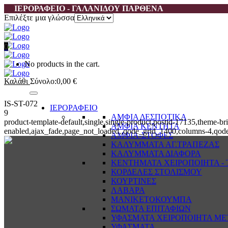
ΙΕΡΟΡΑΦΕΙΟ - ΓΑΛΑΝΙΔΟΥ ΠΑΡΘΕΝΑ
Επιλέξτε μια γλώσσα
0
No products in the cart.
Καλάθι
Σύνολο:
0,00
€
IS-ST-072
ΙΕΡΟΡΑΦΕΙΟ
9
ΑΜΦΙΑ ΔΕΣΠΟΤΙΚΑ
product-template-default,single,single-product,postid-17135,them
ΑΜΦΙΑ ΚΕΝΤΗΤΑ
enabled,ajax_fade,page_not_loaded,,qode_grid_1400,columns-4,qode
ΑΜΦΙΑ-ΣΤΟΦΕΣ
ΚΑΛΥΜΜΑΤΑ ΑΓ.ΤΡΑΠΕΖΑΣ
ΚΑΛΥΜΜΑΤΑ ΔΙΑΦΟΡΑ
ΚΕΝΤΗΜΑΤΑ ΧΕΙΡΟΠΟΙΗΤΑ - Τ
ΚΟΡΔΕΛΕΣ ΣΤΟΛΙΣΜΟΥ
ΚΟΥΡΤΙΝΕΣ
ΛΑΒΑΡΑ
ΜΑΝΙΚΕΤΟΚΟΥΜΠΑ
ΣΩΜΑΤΑ ΕΠΙΤΑΦΙΩΝ
ΥΦΑΣΜΑΤΑ ΧΕΙΡΟΠΟΙΗΤΑ ΜΕ
ΥΦΑΣΜΑΤΑ