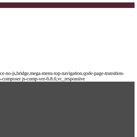
-no-js,bridge,mega-menu-top-navigation,qode-page-transition-
s-composer js-comp-ver-6.8.0,vc_responsive