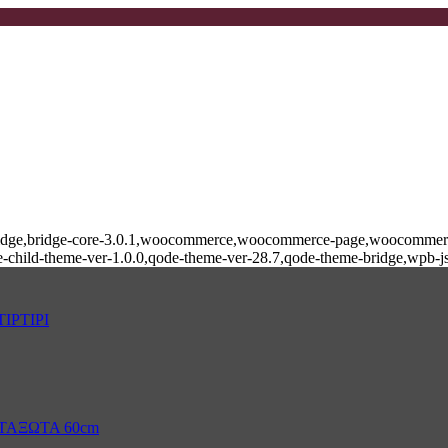
e-bridge,bridge-core-3.0.1,woocommerce,woocommerce-page,woocommerce
-child-theme-ver-1.0.0,qode-theme-ver-28.7,qode-theme-bridge,wpb-j
ΙΡΤΙΡΙ
ΤΑΞΩΤΑ 60cm