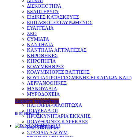
ΔΙΣΚΟΙ
ΔΙΣΚΟΠΟΤΗΡΑ
ΕΞΑΠΤΕΡΥΓΑ
ΕΙΔΙΚΕΣ ΚΑΤΑΣΚΕΥΕΣ
ΕΠΙΤΑΦΙΟΙ-ΕΣΤΑΥΡΩΜΕΝΟΣ
ΕΥΑΓΓΕΛΙΑ
ΖΕΟ
ΘΥΜΙΑΤΑ
ΚΑΝΤΗΛΙΑ
ΚΑΝΤΗΛΙΑ ΑΓ.ΤΡΑΠΕΖΑΣ
ΚΗΡΟΘΗΚΕΣ
ΚΗΡΟΠΗΓΙΑ
ΚΟΛΥΜΒΗΘΡΕΣ
ΚΟΛΥΜΒΗΘΡΕΣ ΒΑΠΤΙΣΗΣ
ΚΟΥΤΙΑ(ΠΡΟΗΓΙΑΣΜΕΝΗΣ-ΕΓΚΑΙΝΙΩΝ ΚΛΠ)
ΛΕΙΨΑΝΟΘΗΚΕΣ
ΜΑΝΟΥΑΛΙΑ
ΜΥΡΟΔΟΧΕΙΑ
ΝΤΟΛΤΣΕΣ
Διαβάστε περισσότερα
ΠΑΓΓΑΡΙΑ-ΦΙΛΟΠΤΩΧΑ
ΠΟΛΥΕΛΑΙΟΙ
IS-ST-SB-040-M
ΠΡΟΣΚΥΝΗΤΑΡΙΑ ΕΚΚΛΗΣ.
ΠΟΛΥΘΡΟΝΕΣ-ΚΑΡΕΚΛΕΣ
ΡΑΝΤΙΣΤΗΡΙΑ
ΣΤΑΣΙΔΙΑ ΑΛΟΥΜ