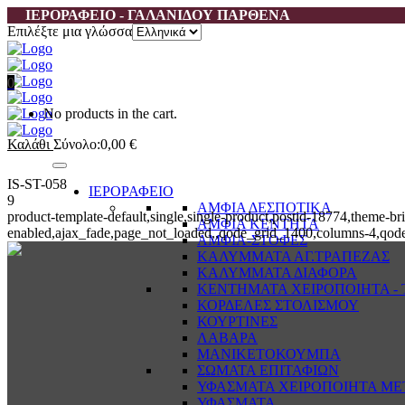
ΙΕΡΟΡΑΦΕΙΟ - ΓΑΛΑΝΙΔΟΥ ΠΑΡΘΕΝΑ
Επιλέξτε μια γλώσσα
0
No products in the cart.
Καλάθι
Σύνολο:
0,00
€
IS-ST-058
ΙΕΡΟΡΑΦΕΙΟ
9
ΑΜΦΙΑ ΔΕΣΠΟΤΙΚΑ
product-template-default,single,single-product,postid-18774,them
ΑΜΦΙΑ ΚΕΝΤΗΤΑ
enabled,ajax_fade,page_not_loaded,,qode_grid_1400,columns-4,qode
ΑΜΦΙΑ-ΣΤΟΦΕΣ
ΚΑΛΥΜΜΑΤΑ ΑΓ.ΤΡΑΠΕΖΑΣ
ΚΑΛΥΜΜΑΤΑ ΔΙΑΦΟΡΑ
ΚΕΝΤΗΜΑΤΑ ΧΕΙΡΟΠΟΙΗΤΑ - Τ
ΚΟΡΔΕΛΕΣ ΣΤΟΛΙΣΜΟΥ
ΚΟΥΡΤΙΝΕΣ
ΛΑΒΑΡΑ
ΜΑΝΙΚΕΤΟΚΟΥΜΠΑ
ΣΩΜΑΤΑ ΕΠΙΤΑΦΙΩΝ
ΥΦΑΣΜΑΤΑ ΧΕΙΡΟΠΟΙΗΤΑ ΜΕ
ΥΦΑΣΜΑΤΑ