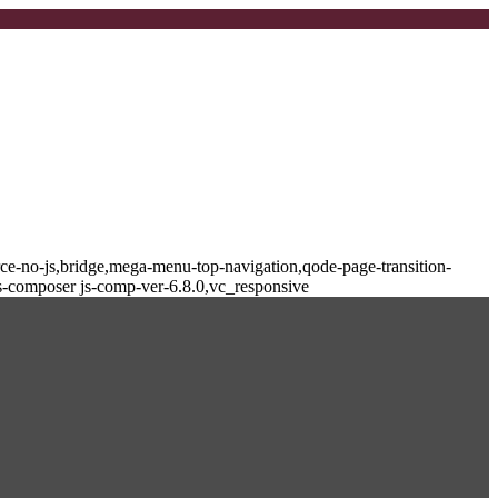
-no-js,bridge,mega-menu-top-navigation,qode-page-transition-
s-composer js-comp-ver-6.8.0,vc_responsive