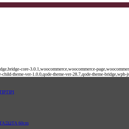
e-bridge,bridge-core-3.0.1,woocommerce,woocommerce-page,woocommerce
-child-theme-ver-1.0.0,qode-theme-ver-28.7,qode-theme-bridge,wpb-j
ΙΡΤΙΡΙ
ΤΑΞΩΤΑ 60cm