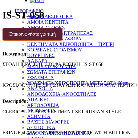
ΙΕΡΟΡΑΦΕΙΟ
IS-ST-058
ΑΜΦΙΑ ΔΕΣΠΟΤΙΚΑ
ΑΜΦΙΑ ΚΕΝΤΗΤΑ
ΑΜΦΙΑ-ΣΤΟΦΕΣ
ΚΑΛΥΜΜΑΤΑ ΑΓ.ΤΡΑΠΕΖΑΣ
Επικοινωνήστε για τιμή
ΚΑΛΥΜΜΑΤΑ ΔΙΑΦΟΡΑ
ΚΕΝΤΗΜΑΤΑ ΧΕΙΡΟΠΟΙΗΤΑ – ΤΙΡΤΙΡΙ
ΚΟΡΔΕΛΕΣ ΣΤΟΛΙΣΜΟΥ
Περιγραφή:
ΚΟΥΡΤΙΝΕΣ
ΛΑΒΑΡΑ
ΣΤΟΛΗ ΙΕΡΑΤΙΚΗ ΣΤΟΦΑ ΡΩΣΙΚΗ IS-ST-058
ΜΑΝΙΚΕΤΟΚΟΥΜΠΑ
ΣΩΜΑΤΑ ΕΠΙΤΑΦΙΩΝ
ΥΦΑΣΜΑΤΑ
ΥΦΑΣΜΑΤΑ ΧΕΙΡΟΠΟΙΗΤΑ ΜΕΤΑΞΩΤΑ 60cm
ΚΡΟΣΙ,ΦΟΥΝΤΕΣ ΣΕΤ ΣΤΑΥΡΩΝ ΚΑΙ ΑΣΤΕΡΙ ΑΠΟ ΤΕΡΤΙΡ
ΑΝΑΛΟΓΙΑ
ΑΝΘΟΔΟΧΕΙΑ-ΑΝΘΟΣΤΗΛΕΣ
ΑΠΛΙΚΕΣ
Description:
ΑΡΤΟΔΟΧΕΙΑ
ΑΡΤΟΦΟΡΙΑ
CLERICAL FABRIC VESTMENT SET RUSIAN STYLE
ΑΣΗΜΙΚΑ
ΒΑΣΕΙΣ ΔΙΑΦΟΡΕΣ
ΔΕΣΠΟΤΙΚΑ
FRINGE, TASSELS,CROSSES AND STAR WITH BULLION
ΔΙΑΦΟΡΑ ΕΚΚΛΗΣΙΑΣΤΙΚΑ