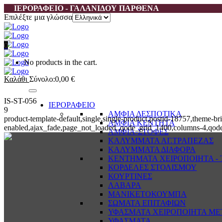
ΙΕΡΟΡΑΦΕΙΟ - ΓΑΛΑΝΙΔΟΥ ΠΑΡΘΕΝΑ
Επιλέξτε μια γλώσσα
0
No products in the cart.
Καλάθι
Σύνολο:
0,00
€
IS-ST-056
ΙΕΡΟΡΑΦΕΙΟ
9
ΑΜΦΙΑ ΔΕΣΠΟΤΙΚΑ
product-template-default,single,single-product,postid-18757,them
ΑΜΦΙΑ ΚΕΝΤΗΤΑ
enabled,ajax_fade,page_not_loaded,,qode_grid_1400,columns-4,qode
ΑΜΦΙΑ-ΣΤΟΦΕΣ
ΚΑΛΥΜΜΑΤΑ ΑΓ.ΤΡΑΠΕΖΑΣ
ΚΑΛΥΜΜΑΤΑ ΔΙΑΦΟΡΑ
ΚΕΝΤΗΜΑΤΑ ΧΕΙΡΟΠΟΙΗΤΑ - Τ
ΚΟΡΔΕΛΕΣ ΣΤΟΛΙΣΜΟΥ
ΚΟΥΡΤΙΝΕΣ
ΛΑΒΑΡΑ
ΜΑΝΙΚΕΤΟΚΟΥΜΠΑ
ΣΩΜΑΤΑ ΕΠΙΤΑΦΙΩΝ
ΥΦΑΣΜΑΤΑ ΧΕΙΡΟΠΟΙΗΤΑ ΜΕ
ΥΦΑΣΜΑΤΑ