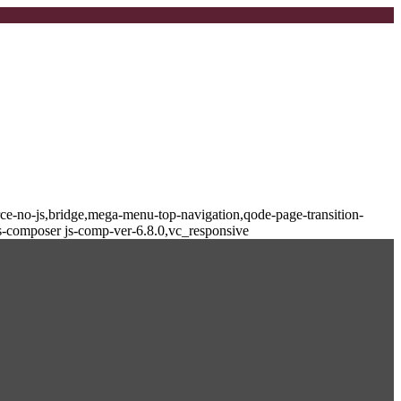
-no-js,bridge,mega-menu-top-navigation,qode-page-transition-
s-composer js-comp-ver-6.8.0,vc_responsive