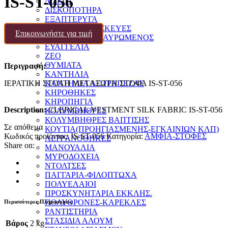
IS-ST-056
ΔΙΣΚΟΙ
ΔΙΣΚΟΠΟΤΗΡΑ
ΕΞΑΠΤΕΡΥΓΑ
ΕΙΔΙΚΕΣ ΚΑΤΑΣΚΕΥΕΣ
Επικοινωνήστε για τιμή
ΕΠΙΤΑΦΙΟΙ-ΕΣΤΑΥΡΩΜΕΝΟΣ
ΕΥΑΓΓΕΛΙΑ
ΖΕΟ
ΘΥΜΙΑΤΑ
Περιγραφή:
ΚΑΝΤΗΛΙΑ
ΙΕΡΑΤΙΚΗ ΣΤΟΛΗ ΜΕΤΑΞΩΤΗ ΣΤΟΦΑ IS-ST-056
ΚΑΝΤΗΛΙΑ ΑΓ.ΤΡΑΠΕΖΑΣ
ΚΗΡΟΘΗΚΕΣ
ΚΗΡΟΠΗΓΙΑ
Description:
CLERICAL VESTMENT SILK FABRIC IS-ST-056
ΚΟΛΥΜΒΗΘΡΕΣ
ΚΟΛΥΜΒΗΘΡΕΣ ΒΑΠΤΙΣΗΣ
Σε απόθεμα
ΚΟΥΤΙΑ(ΠΡΟΗΓΙΑΣΜΕΝΗΣ-ΕΓΚΑΙΝΙΩΝ ΚΛΠ)
Κωδικός προϊόντος:
IS-ST-056
Κατηγορία:
ΑΜΦΙΑ-ΣΤΟΦΕΣ
ΛΕΙΨΑΝΟΘΗΚΕΣ
Share on:
ΜΑΝΟΥΑΛΙΑ
ΜΥΡΟΔΟΧΕΙΑ
ΝΤΟΛΤΣΕΣ
ΠΑΓΓΑΡΙΑ-ΦΙΛΟΠΤΩΧΑ
ΠΟΛΥΕΛΑΙΟΙ
ΠΡΟΣΚΥΝΗΤΑΡΙΑ ΕΚΚΛΗΣ.
ΠΟΛΥΘΡΟΝΕΣ-ΚΑΡΕΚΛΕΣ
Περισσότερες Πληροφορίες
ΡΑΝΤΙΣΤΗΡΙΑ
ΣΤΑΣΙΔΙΑ ΑΛΟΥΜ
Βάρος
2 kg