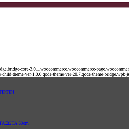
e-bridge,bridge-core-3.0.1,woocommerce,woocommerce-page,woocommerce
-child-theme-ver-1.0.0,qode-theme-ver-28.7,qode-theme-bridge,wpb-j
ΙΡΤΙΡΙ
ΤΑΞΩΤΑ 60cm