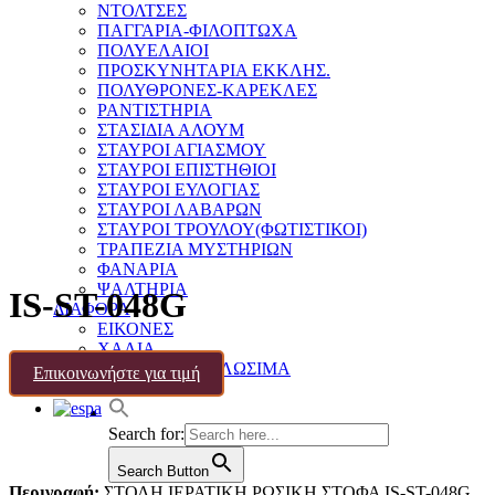
ΝΤΟΛΤΣΕΣ
ΠΑΓΓΑΡΙΑ-ΦΙΛΟΠΤΩΧΑ
ΠΟΛΥΕΛΑΙΟΙ
ΠΡΟΣΚΥΝΗΤΑΡΙΑ ΕΚΚΛΗΣ.
ΠΟΛΥΘΡΟΝΕΣ-ΚΑΡΕΚΛΕΣ
ΡΑΝΤΙΣΤΗΡΙΑ
ΣΤΑΣΙΔΙΑ ΑΛΟΥΜ
ΣΤΑΥΡΟΙ ΑΓΙΑΣΜΟΥ
ΣΤΑΥΡΟΙ ΕΠΙΣΤΗΘΙΟΙ
ΣΤΑΥΡΟΙ ΕΥΛΟΓΙΑΣ
ΣΤΑΥΡΟΙ ΛΑΒΑΡΩΝ
ΣΤΑΥΡΟΙ ΤΡΟΥΛΟΥ(ΦΩΤΙΣΤΙΚΟΙ)
ΤΡΑΠΕΖΙΑ ΜΥΣΤΗΡΙΩΝ
ΦΑΝΑΡΙΑ
ΨΑΛΤΗΡΙΑ
IS-ST-048G
ΔΙΑΦΟΡΑ
ΕΙΚΟΝΕΣ
ΧΑΛΙΑ
ΔΙΑΦΟΡΑ-ΑΝΑΛΩΣΙΜΑ
Επικοινωνήστε για τιμή
ΕΠΙΚΟΙΝΩΝΙΑ
Search for:
Search Button
Περιγραφή:
ΣΤΟΛΗ ΙΕΡΑΤΙΚΗ ΡΩΣΙΚΗ ΣΤΟΦΑ IS-ST-048G