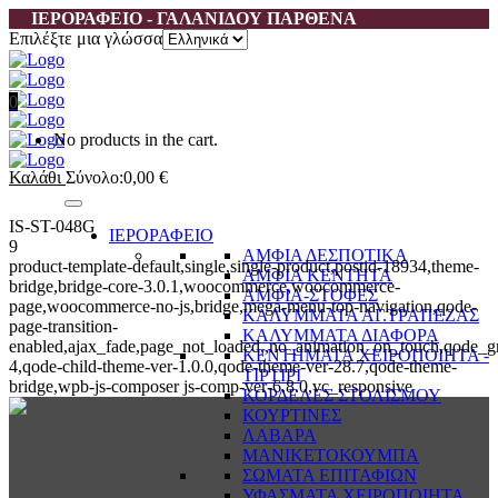
ΙΕΡΟΡΑΦΕΙΟ - ΓΑΛΑΝΙΔΟΥ ΠΑΡΘΕΝΑ
Επιλέξτε μια γλώσσα
0
No products in the cart.
Καλάθι
Σύνολο:
0,00
€
IS-ST-048G
ΙΕΡΟΡΑΦΕΙΟ
9
ΑΜΦΙΑ ΔΕΣΠΟΤΙΚΑ
product-template-default,single,single-product,postid-18934,theme-
ΑΜΦΙΑ ΚΕΝΤΗΤΑ
bridge,bridge-core-3.0.1,woocommerce,woocommerce-
ΑΜΦΙΑ-ΣΤΟΦΕΣ
page,woocommerce-no-js,bridge,mega-menu-top-navigation,qode-
ΚΑΛΥΜΜΑΤΑ ΑΓ.ΤΡΑΠΕΖΑΣ
page-transition-
ΚΑΛΥΜΜΑΤΑ ΔΙΑΦΟΡΑ
enabled,ajax_fade,page_not_loaded,,no_animation_on_touch,qode_g
ΚΕΝΤΗΜΑΤΑ ΧΕΙΡΟΠΟΙΗΤΑ -
4,qode-child-theme-ver-1.0.0,qode-theme-ver-28.7,qode-theme-
ΤΙΡΤΙΡΙ
bridge,wpb-js-composer js-comp-ver-6.8.0,vc_responsive
ΚΟΡΔΕΛΕΣ ΣΤΟΛΙΣΜΟΥ
ΚΟΥΡΤΙΝΕΣ
ΛΑΒΑΡΑ
ΜΑΝΙΚΕΤΟΚΟΥΜΠΑ
ΣΩΜΑΤΑ ΕΠΙΤΑΦΙΩΝ
ΥΦΑΣΜΑΤΑ ΧΕΙΡΟΠΟΙΗΤΑ