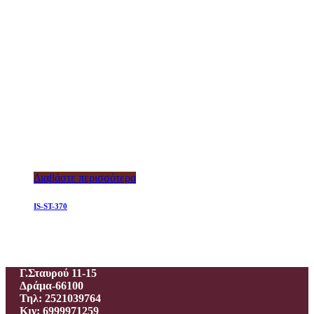
Διαβάστε περισσότερα
IS-ST-370
Ιεροραφείο – Γαλανίδου Π.
Γ.Σταυρού 11-15
Δράμα-66100
Τηλ: 2521039764
Κιν: 6999971259