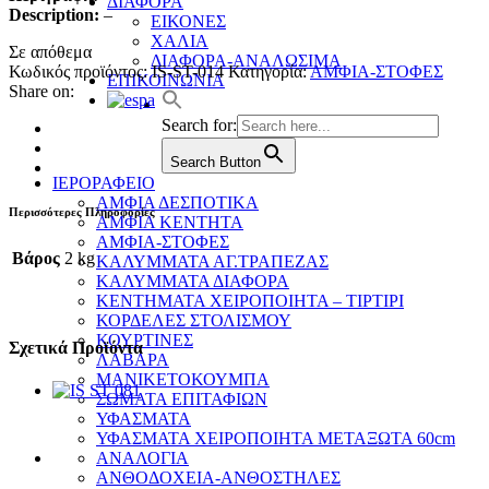
ΔΙΑΦΟΡΑ
Description:
–
ΕΙΚΟΝΕΣ
ΧΑΛΙΑ
Σε απόθεμα
ΔΙΑΦΟΡΑ-ΑΝΑΛΩΣΙΜΑ
Κωδικός προϊόντος:
IS-ST-014
Κατηγορία:
ΑΜΦΙΑ-ΣΤΟΦΕΣ
ΕΠΙΚΟΙΝΩΝΙΑ
Share on:
Search for:
Search Button
ΙΕΡΟΡΑΦΕΙΟ
ΑΜΦΙΑ ΔΕΣΠΟΤΙΚΑ
Περισσότερες Πληροφορίες
ΑΜΦΙΑ ΚΕΝΤΗΤΑ
ΑΜΦΙΑ-ΣΤΟΦΕΣ
Βάρος
2 kg
ΚΑΛΥΜΜΑΤΑ ΑΓ.ΤΡΑΠΕΖΑΣ
ΚΑΛΥΜΜΑΤΑ ΔΙΑΦΟΡΑ
ΚΕΝΤΗΜΑΤΑ ΧΕΙΡΟΠΟΙΗΤΑ – ΤΙΡΤΙΡΙ
ΚΟΡΔΕΛΕΣ ΣΤΟΛΙΣΜΟΥ
ΚΟΥΡΤΙΝΕΣ
Σχετικά Προϊόντα
ΛΑΒΑΡΑ
ΜΑΝΙΚΕΤΟΚΟΥΜΠΑ
ΣΩΜΑΤΑ ΕΠΙΤΑΦΙΩΝ
ΥΦΑΣΜΑΤΑ
ΥΦΑΣΜΑΤΑ ΧΕΙΡΟΠΟΙΗΤΑ ΜΕΤΑΞΩΤΑ 60cm
ΑΝΑΛΟΓΙΑ
ΑΝΘΟΔΟΧΕΙΑ-ΑΝΘΟΣΤΗΛΕΣ