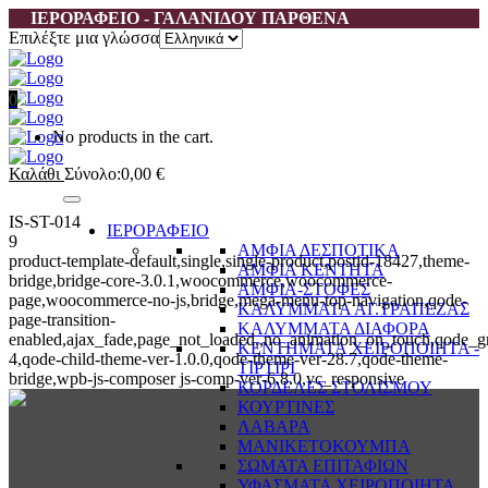
ΙΕΡΟΡΑΦΕΙΟ - ΓΑΛΑΝΙΔΟΥ ΠΑΡΘΕΝΑ
Επιλέξτε μια γλώσσα
0
No products in the cart.
Καλάθι
Σύνολο:
0,00
€
IS-ST-014
ΙΕΡΟΡΑΦΕΙΟ
9
ΑΜΦΙΑ ΔΕΣΠΟΤΙΚΑ
product-template-default,single,single-product,postid-18427,theme-
ΑΜΦΙΑ ΚΕΝΤΗΤΑ
bridge,bridge-core-3.0.1,woocommerce,woocommerce-
ΑΜΦΙΑ-ΣΤΟΦΕΣ
page,woocommerce-no-js,bridge,mega-menu-top-navigation,qode-
ΚΑΛΥΜΜΑΤΑ ΑΓ.ΤΡΑΠΕΖΑΣ
page-transition-
ΚΑΛΥΜΜΑΤΑ ΔΙΑΦΟΡΑ
enabled,ajax_fade,page_not_loaded,,no_animation_on_touch,qode_g
ΚΕΝΤΗΜΑΤΑ ΧΕΙΡΟΠΟΙΗΤΑ -
4,qode-child-theme-ver-1.0.0,qode-theme-ver-28.7,qode-theme-
ΤΙΡΤΙΡΙ
bridge,wpb-js-composer js-comp-ver-6.8.0,vc_responsive
ΚΟΡΔΕΛΕΣ ΣΤΟΛΙΣΜΟΥ
ΚΟΥΡΤΙΝΕΣ
ΛΑΒΑΡΑ
ΜΑΝΙΚΕΤΟΚΟΥΜΠΑ
ΣΩΜΑΤΑ ΕΠΙΤΑΦΙΩΝ
ΥΦΑΣΜΑΤΑ ΧΕΙΡΟΠΟΙΗΤΑ