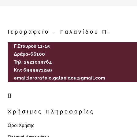
Ιεροραφείο – Γαλανίδου Π.
Γ.Σταυρού 11-15
Δράμα-66100
Τηλ: 2521039764
Κιν: 6999971259
email:ierorafeio.galanidou@gmail.com
Χρήσιμες Πληροφορίες
Οροι Χρήσης