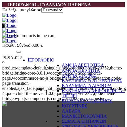
ΙΕΡΟΡΑΦΕΙΟ - ΓΑΛΑΝΙΔΟΥ ΠΑΡΘΕΝΑ
Επιλέξτε μια γλώσσα
0
No products in the cart.
Καλάθι
Σύνολο:
0,00
€
IS-SA-022
ΙΕΡΟΡΑΦΕΙΟ
9
ΑΜΦΙΑ ΔΕΣΠΟΤΙΚΑ
product-template-default,single,single-product,postid-20752,theme-
ΑΜΦΙΑ ΚΕΝΤΗΤΑ
bridge,bridge-core-3.0.1,woocommerce,woocommerce-
ΑΜΦΙΑ-ΣΤΟΦΕΣ
page,woocommerce-no-js,bridge,mega-menu-top-navigation,qode-
ΚΑΛΥΜΜΑΤΑ ΑΓ.ΤΡΑΠΕΖΑΣ
page-transition-
ΚΑΛΥΜΜΑΤΑ ΔΙΑΦΟΡΑ
enabled,ajax_fade,page_not_loaded,,no_animation_on_touch,qode_g
ΚΕΝΤΗΜΑΤΑ ΧΕΙΡΟΠΟΙΗΤΑ -
4,qode-child-theme-ver-1.0.0,qode-theme-ver-28.7,qode-theme-
ΤΙΡΤΙΡΙ
bridge,wpb-js-composer js-comp-ver-6.8.0,vc_responsive
ΚΟΡΔΕΛΕΣ ΣΤΟΛΙΣΜΟΥ
ΚΟΥΡΤΙΝΕΣ
ΛΑΒΑΡΑ
ΜΑΝΙΚΕΤΟΚΟΥΜΠΑ
ΣΩΜΑΤΑ ΕΠΙΤΑΦΙΩΝ
ΥΦΑΣΜΑΤΑ ΧΕΙΡΟΠΟΙΗΤΑ