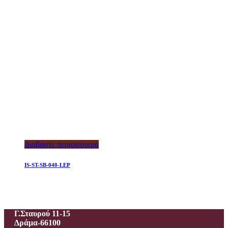
Διαβάστε περισσότερα
IS-ST-SB-040-LEP
Ιεροραφείο – Γαλανίδου Π.
Γ.Σταυρού 11-15
Δράμα-66100