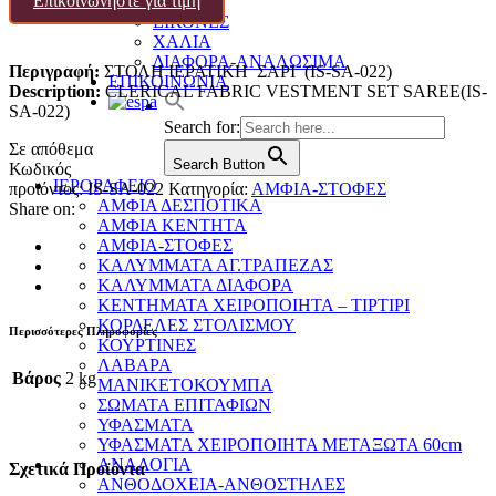
Επικοινωνήστε για τιμή
ΔΙΑΦΟΡΑ
ΕΙΚΟΝΕΣ
ΧΑΛΙΑ
ΔΙΑΦΟΡΑ-ΑΝΑΛΩΣΙΜΑ
Περιγραφή:
ΣΤΟΛΗ ΙΕΡΑΤΙΚΗ ΣΑΡΙ (IS-SA-022)
ΕΠΙΚΟΙΝΩΝΙΑ
Description:
CLERICAL FABRIC VESTMENT SET SARΕΕ(IS-
SA-022)
Search for:
Σε απόθεμα
Search Button
Κωδικός
ΙΕΡΟΡΑΦΕΙΟ
προϊόντος:
IS-SA-022
Κατηγορία:
ΑΜΦΙΑ-ΣΤΟΦΕΣ
ΑΜΦΙΑ ΔΕΣΠΟΤΙΚΑ
Share on:
ΑΜΦΙΑ ΚΕΝΤΗΤΑ
ΑΜΦΙΑ-ΣΤΟΦΕΣ
ΚΑΛΥΜΜΑΤΑ ΑΓ.ΤΡΑΠΕΖΑΣ
ΚΑΛΥΜΜΑΤΑ ΔΙΑΦΟΡΑ
ΚΕΝΤΗΜΑΤΑ ΧΕΙΡΟΠΟΙΗΤΑ – ΤΙΡΤΙΡΙ
ΚΟΡΔΕΛΕΣ ΣΤΟΛΙΣΜΟΥ
Περισσότερες Πληροφορίες
ΚΟΥΡΤΙΝΕΣ
ΛΑΒΑΡΑ
Βάρος
2 kg
ΜΑΝΙΚΕΤΟΚΟΥΜΠΑ
ΣΩΜΑΤΑ ΕΠΙΤΑΦΙΩΝ
ΥΦΑΣΜΑΤΑ
ΥΦΑΣΜΑΤΑ ΧΕΙΡΟΠΟΙΗΤΑ ΜΕΤΑΞΩΤΑ 60cm
ΑΝΑΛΟΓΙΑ
Σχετικά Προϊόντα
ΑΝΘΟΔΟΧΕΙΑ-ΑΝΘΟΣΤΗΛΕΣ