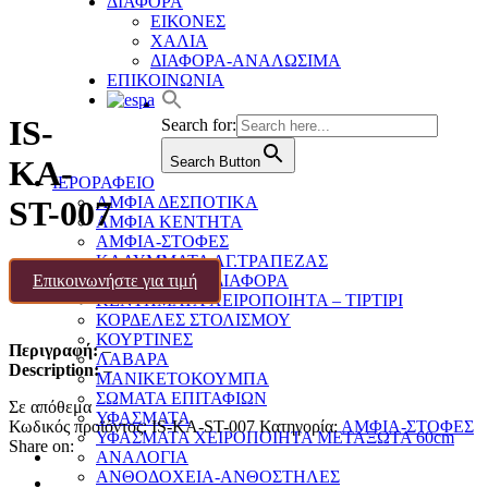
ΔΙΑΦΟΡΑ
ΕΙΚΟΝΕΣ
ΧΑΛΙΑ
ΔΙΑΦΟΡΑ-ΑΝΑΛΩΣΙΜΑ
ΕΠΙΚΟΙΝΩΝΙΑ
IS-
Search for:
Search Button
KA-
ΙΕΡΟΡΑΦΕΙΟ
ΑΜΦΙΑ ΔΕΣΠΟΤΙΚΑ
ST-007
ΑΜΦΙΑ ΚΕΝΤΗΤΑ
ΑΜΦΙΑ-ΣΤΟΦΕΣ
ΚΑΛΥΜΜΑΤΑ ΑΓ.ΤΡΑΠΕΖΑΣ
Επικοινωνήστε για τιμή
ΚΑΛΥΜΜΑΤΑ ΔΙΑΦΟΡΑ
ΚΕΝΤΗΜΑΤΑ ΧΕΙΡΟΠΟΙΗΤΑ – ΤΙΡΤΙΡΙ
ΚΟΡΔΕΛΕΣ ΣΤΟΛΙΣΜΟΥ
ΚΟΥΡΤΙΝΕΣ
Περιγραφή:
–
ΛΑΒΑΡΑ
Description:
–
ΜΑΝΙΚΕΤΟΚΟΥΜΠΑ
ΣΩΜΑΤΑ ΕΠΙΤΑΦΙΩΝ
Σε απόθεμα
ΥΦΑΣΜΑΤΑ
Κωδικός προϊόντος:
IS-KA-ST-007
Κατηγορία:
ΑΜΦΙΑ-ΣΤΟΦΕΣ
ΥΦΑΣΜΑΤΑ ΧΕΙΡΟΠΟΙΗΤΑ ΜΕΤΑΞΩΤΑ 60cm
Share on:
ΑΝΑΛΟΓΙΑ
ΑΝΘΟΔΟΧΕΙΑ-ΑΝΘΟΣΤΗΛΕΣ