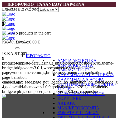
ΙΕΡΟΡΑΦΕΙΟ - ΓΑΛΑΝΙΔΟΥ ΠΑΡΘΕΝΑ
Επιλέξτε μια γλώσσα
0
No products in the cart.
Καλάθι
Σύνολο:
0,00
€
IS-KA-ST-007
ΙΕΡΟΡΑΦΕΙΟ
9
ΑΜΦΙΑ ΔΕΣΠΟΤΙΚΑ
product-template-default,single,single-product,postid-16705,theme-
ΑΜΦΙΑ ΚΕΝΤΗΤΑ
bridge,bridge-core-3.0.1,woocommerce,woocommerce-
ΑΜΦΙΑ-ΣΤΟΦΕΣ
page,woocommerce-no-js,bridge,mega-menu-top-navigation,qode-
ΚΑΛΥΜΜΑΤΑ ΑΓ.ΤΡΑΠΕΖΑΣ
page-transition-
ΚΑΛΥΜΜΑΤΑ ΔΙΑΦΟΡΑ
enabled,ajax_fade,page_not_loaded,,no_animation_on_touch,qode_g
ΚΕΝΤΗΜΑΤΑ ΧΕΙΡΟΠΟΙΗΤΑ -
4,qode-child-theme-ver-1.0.0,qode-theme-ver-28.7,qode-theme-
ΤΙΡΤΙΡΙ
bridge,wpb-js-composer js-comp-ver-6.8.0,vc_responsive
ΚΟΡΔΕΛΕΣ ΣΤΟΛΙΣΜΟΥ
ΚΟΥΡΤΙΝΕΣ
ΛΑΒΑΡΑ
ΜΑΝΙΚΕΤΟΚΟΥΜΠΑ
ΣΩΜΑΤΑ ΕΠΙΤΑΦΙΩΝ
ΥΦΑΣΜΑΤΑ ΧΕΙΡΟΠΟΙΗΤΑ