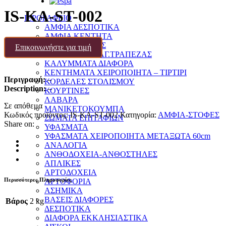
IS-KA-ST-002
ΙΕΡΟΡΑΦΕΙΟ
ΑΜΦΙΑ ΔΕΣΠΟΤΙΚΑ
ΑΜΦΙΑ ΚΕΝΤΗΤΑ
ΑΜΦΙΑ-ΣΤΟΦΕΣ
Επικοινωνήστε για τιμή
ΚΑΛΥΜΜΑΤΑ ΑΓ.ΤΡΑΠΕΖΑΣ
ΚΑΛΥΜΜΑΤΑ ΔΙΑΦΟΡΑ
ΚΕΝΤΗΜΑΤΑ ΧΕΙΡΟΠΟΙΗΤΑ – ΤΙΡΤΙΡΙ
Περιγραφή:
–
ΚΟΡΔΕΛΕΣ ΣΤΟΛΙΣΜΟΥ
Description:
–
ΚΟΥΡΤΙΝΕΣ
ΛΑΒΑΡΑ
Σε απόθεμα
ΜΑΝΙΚΕΤΟΚΟΥΜΠΑ
Κωδικός προϊόντος:
IS-KA-ST-002
Κατηγορία:
ΑΜΦΙΑ-ΣΤΟΦΕΣ
ΣΩΜΑΤΑ ΕΠΙΤΑΦΙΩΝ
Share on:
ΥΦΑΣΜΑΤΑ
ΥΦΑΣΜΑΤΑ ΧΕΙΡΟΠΟΙΗΤΑ ΜΕΤΑΞΩΤΑ 60cm
ΑΝΑΛΟΓΙΑ
ΑΝΘΟΔΟΧΕΙΑ-ΑΝΘΟΣΤΗΛΕΣ
ΑΠΛΙΚΕΣ
ΑΡΤΟΔΟΧΕΙΑ
Περισσότερες Πληροφορίες
ΑΡΤΟΦΟΡΙΑ
ΑΣΗΜΙΚΑ
ΒΑΣΕΙΣ ΔΙΑΦΟΡΕΣ
Βάρος
2 kg
ΔΕΣΠΟΤΙΚΑ
ΔΙΑΦΟΡΑ ΕΚΚΛΗΣΙΑΣΤΙΚΑ