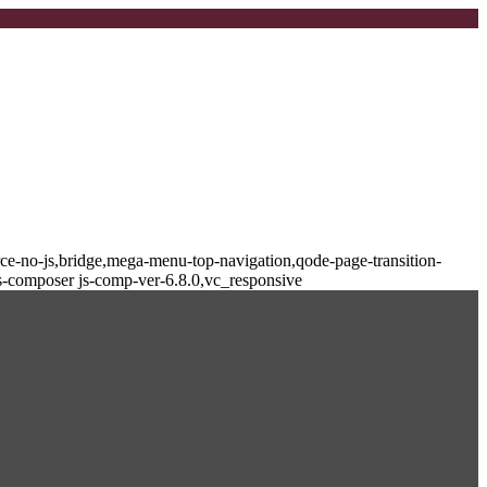
-no-js,bridge,mega-menu-top-navigation,qode-page-transition-
s-composer js-comp-ver-6.8.0,vc_responsive