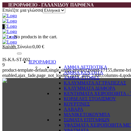
ΙΕΡΟΡΑΦΕΙΟ - ΓΑΛΑΝΙΔΟΥ ΠΑΡΘΕΝΑ
Επιλέξτε μια γλώσσα
0
No products in the cart.
Καλάθι
Σύνολο:
0,00
€
IS-KA-ST-002
ΙΕΡΟΡΑΦΕΙΟ
9
ΑΜΦΙΑ ΔΕΣΠΟΤΙΚΑ
product-template-default,single,single-product,postid-17155,them
ΑΜΦΙΑ ΚΕΝΤΗΤΑ
enabled,ajax_fade,page_not_loaded,,qode_grid_1400,columns-4,qode
ΑΜΦΙΑ-ΣΤΟΦΕΣ
ΚΑΛΥΜΜΑΤΑ ΑΓ.ΤΡΑΠΕΖΑΣ
ΚΑΛΥΜΜΑΤΑ ΔΙΑΦΟΡΑ
ΚΕΝΤΗΜΑΤΑ ΧΕΙΡΟΠΟΙΗΤΑ - Τ
ΚΟΡΔΕΛΕΣ ΣΤΟΛΙΣΜΟΥ
ΚΟΥΡΤΙΝΕΣ
ΛΑΒΑΡΑ
ΜΑΝΙΚΕΤΟΚΟΥΜΠΑ
ΣΩΜΑΤΑ ΕΠΙΤΑΦΙΩΝ
ΥΦΑΣΜΑΤΑ ΧΕΙΡΟΠΟΙΗΤΑ ΜΕ
ΥΦΑΣΜΑΤΑ