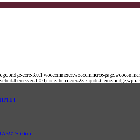
e-bridge,bridge-core-3.0.1,woocommerce,woocommerce-page,woocommerce
-child-theme-ver-1.0.0,qode-theme-ver-28.7,qode-theme-bridge,wpb-j
ΙΡΤΙΡΙ
ΤΑΞΩΤΑ 60cm