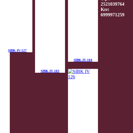
2521039764
Κιν:
6999971259
SIBK-IV-127
SIBK-IV-104
SIBK-IV-103