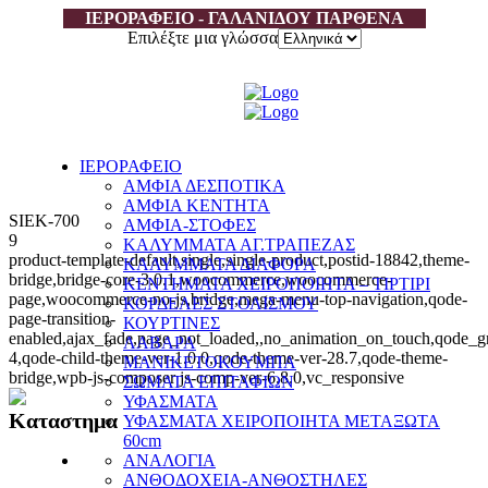
ΙΕΡΟΡΑΦΕΙΟ - ΓΑΛΑΝΙΔΟΥ ΠΑΡΘΕΝΑ
Επιλέξτε μια γλώσσα
ΙΕΡΟΡΑΦΕΙΟ
ΑΜΦΙΑ ΔΕΣΠΟΤΙΚΑ
ΑΜΦΙΑ ΚΕΝΤΗΤΑ
SIEK-700
ΑΜΦΙΑ-ΣΤΟΦΕΣ
9
ΚΑΛΥΜΜΑΤΑ ΑΓ.ΤΡΑΠΕΖΑΣ
product-template-default,single,single-product,postid-18842,theme-
ΚΑΛΥΜΜΑΤΑ ΔΙΑΦΟΡΑ
bridge,bridge-core-3.0.1,woocommerce,woocommerce-
ΚΕΝΤΗΜΑΤΑ ΧΕΙΡΟΠΟΙΗΤΑ – ΤΙΡΤΙΡΙ
page,woocommerce-no-js,bridge,mega-menu-top-navigation,qode-
ΚΟΡΔΕΛΕΣ ΣΤΟΛΙΣΜΟΥ
page-transition-
ΚΟΥΡΤΙΝΕΣ
enabled,ajax_fade,page_not_loaded,,no_animation_on_touch,qode_g
ΛΑΒΑΡΑ
4,qode-child-theme-ver-1.0.0,qode-theme-ver-28.7,qode-theme-
ΜΑΝΙΚΕΤΟΚΟΥΜΠΑ
bridge,wpb-js-composer js-comp-ver-6.8.0,vc_responsive
ΣΩΜΑΤΑ ΕΠΙΤΑΦΙΩΝ
ΥΦΑΣΜΑΤΑ
Καταστημα
ΥΦΑΣΜΑΤΑ ΧΕΙΡΟΠΟΙΗΤΑ ΜΕΤΑΞΩΤΑ
60cm
ΑΝΑΛΟΓΙΑ
ΑΝΘΟΔΟΧΕΙΑ-ΑΝΘΟΣΤΗΛΕΣ