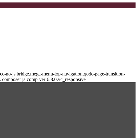
-no-js,bridge,mega-menu-top-navigation,qode-page-transition-
s-composer js-comp-ver-6.8.0,vc_responsive