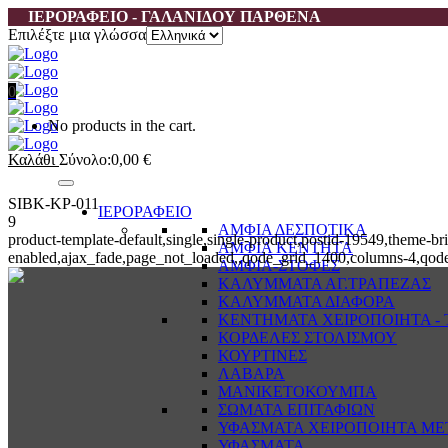
ΙΕΡΟΡΑΦΕΙΟ - ΓΑΛΑΝΙΔΟΥ ΠΑΡΘΕΝΑ
Επιλέξτε μια γλώσσα
0
No products in the cart.
Καλάθι
Σύνολο:
0,00
€
SIBK-KP-011
ΙΕΡΟΡΑΦΕΙΟ
9
ΑΜΦΙΑ ΔΕΣΠΟΤΙΚΑ
product-template-default,single,single-product,postid-19549,them
ΑΜΦΙΑ ΚΕΝΤΗΤΑ
enabled,ajax_fade,page_not_loaded,,qode_grid_1400,columns-4,qode
ΑΜΦΙΑ-ΣΤΟΦΕΣ
ΚΑΛΥΜΜΑΤΑ ΑΓ.ΤΡΑΠΕΖΑΣ
ΚΑΛΥΜΜΑΤΑ ΔΙΑΦΟΡΑ
ΚΕΝΤΗΜΑΤΑ ΧΕΙΡΟΠΟΙΗΤΑ - Τ
ΚΟΡΔΕΛΕΣ ΣΤΟΛΙΣΜΟΥ
ΚΟΥΡΤΙΝΕΣ
ΛΑΒΑΡΑ
ΜΑΝΙΚΕΤΟΚΟΥΜΠΑ
ΣΩΜΑΤΑ ΕΠΙΤΑΦΙΩΝ
ΥΦΑΣΜΑΤΑ ΧΕΙΡΟΠΟΙΗΤΑ ΜΕ
ΥΦΑΣΜΑΤΑ