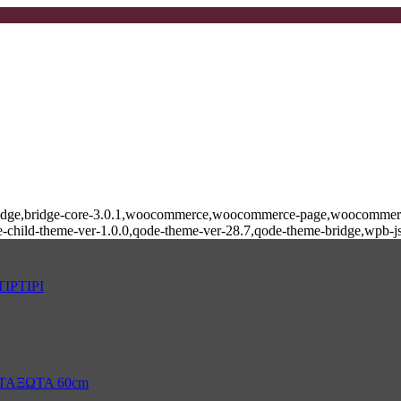
e-bridge,bridge-core-3.0.1,woocommerce,woocommerce-page,woocommerce
-child-theme-ver-1.0.0,qode-theme-ver-28.7,qode-theme-bridge,wpb-j
ΙΡΤΙΡΙ
ΤΑΞΩΤΑ 60cm