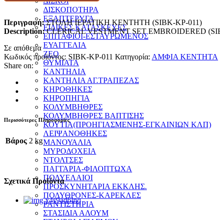
ΔΙΣΚΟΙ
ΔΙΣΚΟΠΟΤΗΡΑ
ΕΞΑΠΤΕΡΥΓΑ
Περιγραφή:
ΣΤΟΛΗ ΙΕΡΑΤΙΚΗ ΚΕΝΤΗΤΗ (SIBK-KP-011)
ΕΙΔΙΚΕΣ ΚΑΤΑΣΚΕΥΕΣ
Description:
CLERICAL VESTMENT SET EMBROIDERED (SIB
ΕΠΙΤΑΦΙΟΙ-ΕΣΤΑΥΡΩΜΕΝΟΣ
ΕΥΑΓΓΕΛΙΑ
Σε απόθεμα
ΖΕΟ
Κωδικός προϊόντος:
SIBK-KP-011
Κατηγορία:
ΑΜΦΙΑ ΚΕΝΤΗΤΑ
ΘΥΜΙΑΤΑ
Share on:
ΚΑΝΤΗΛΙΑ
ΚΑΝΤΗΛΙΑ ΑΓ.ΤΡΑΠΕΖΑΣ
ΚΗΡΟΘΗΚΕΣ
ΚΗΡΟΠΗΓΙΑ
ΚΟΛΥΜΒΗΘΡΕΣ
ΚΟΛΥΜΒΗΘΡΕΣ ΒΑΠΤΙΣΗΣ
Περισσότερες Πληροφορίες
ΚΟΥΤΙΑ(ΠΡΟΗΓΙΑΣΜΕΝΗΣ-ΕΓΚΑΙΝΙΩΝ ΚΛΠ)
ΛΕΙΨΑΝΟΘΗΚΕΣ
Βάρος
2 kg
ΜΑΝΟΥΑΛΙΑ
ΜΥΡΟΔΟΧΕΙΑ
ΝΤΟΛΤΣΕΣ
ΠΑΓΓΑΡΙΑ-ΦΙΛΟΠΤΩΧΑ
ΠΟΛΥΕΛΑΙΟΙ
Σχετικά Προϊόντα
ΠΡΟΣΚΥΝΗΤΑΡΙΑ ΕΚΚΛΗΣ.
ΠΟΛΥΘΡΟΝΕΣ-ΚΑΡΕΚΛΕΣ
ΡΑΝΤΙΣΤΗΡΙΑ
ΣΤΑΣΙΔΙΑ ΑΛΟΥΜ