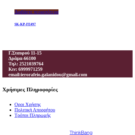
Διαβάστε περισσότερα
SK-KP-FE497
Ιεροραφείο – Γαλανίδου Π.
Γ.Σταυρού 11-15
Δράμα-66100
Τηλ: 2521039764
Κιν: 6999971259
email:ierorafeio.galanidou@gmail.com
Χρήσιμες Πληροφορίες
Οροι Χρήσης
Πολιτική Απορρήτου
Τρόποι Πληρωμής
Powered by
ThinkBang