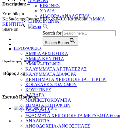
ΔΙΑΦΟΡΑ
Description:
–
ΕΙΚΟΝΕΣ
ΧΑΛΙΑ
Σε απόθεμα
ΔΙΑΦΟΡΑ-ΑΝΑΛΩΣΙΜΑ
Κωδικός προϊόντος:
SIBK-KP-010
Κατηγορία:
ΑΜΦΙΑ
ΕΠΙΚΟΙΝΩΝΙΑ
ΚΕΝΤΗΤΑ
Share on:
Search for:
Search Button
ΙΕΡΟΡΑΦΕΙΟ
ΑΜΦΙΑ ΔΕΣΠΟΤΙΚΑ
ΑΜΦΙΑ ΚΕΝΤΗΤΑ
Περισσότερες Πληροφορίες
ΑΜΦΙΑ-ΣΤΟΦΕΣ
ΚΑΛΥΜΜΑΤΑ ΑΓ.ΤΡΑΠΕΖΑΣ
Βάρος
2 kg
ΚΑΛΥΜΜΑΤΑ ΔΙΑΦΟΡΑ
ΚΕΝΤΗΜΑΤΑ ΧΕΙΡΟΠΟΙΗΤΑ – ΤΙΡΤΙΡΙ
ΚΟΡΔΕΛΕΣ ΣΤΟΛΙΣΜΟΥ
ΚΟΥΡΤΙΝΕΣ
ΛΑΒΑΡΑ
Σχετικά Προϊόντα
ΜΑΝΙΚΕΤΟΚΟΥΜΠΑ
ΣΩΜΑΤΑ ΕΠΙΤΑΦΙΩΝ
ΥΦΑΣΜΑΤΑ
ΥΦΑΣΜΑΤΑ ΧΕΙΡΟΠΟΙΗΤΑ ΜΕΤΑΞΩΤΑ 60cm
ΑΝΑΛΟΓΙΑ
ΑΝΘΟΔΟΧΕΙΑ-ΑΝΘΟΣΤΗΛΕΣ