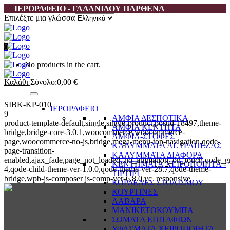
ΙΕΡΟΡΑΦΕΙΟ - ΓΑΛΑΝΙΔΟΥ ΠΑΡΘΕΝΑ
Επιλέξτε μια γλώσσα
0
No products in the cart.
Καλάθι
Σύνολο:
0,00
€
SIBK-KP-010
ΙΕΡΟΡΑΦΕΙΟ
9
ΑΜΦΙΑ ΔΕΣΠΟΤΙΚΑ
product-template-default,single,single-product,postid-18497,theme-
ΑΜΦΙΑ ΚΕΝΤΗΤΑ
bridge,bridge-core-3.0.1,woocommerce,woocommerce-
ΑΜΦΙΑ-ΣΤΟΦΕΣ
page,woocommerce-no-js,bridge,mega-menu-top-navigation,qode-
ΚΑΛΥΜΜΑΤΑ ΑΓ.ΤΡΑΠΕΖΑΣ
page-transition-
ΚΑΛΥΜΜΑΤΑ ΔΙΑΦΟΡΑ
enabled,ajax_fade,page_not_loaded,,no_animation_on_touch,qode_g
ΚΕΝΤΗΜΑΤΑ ΧΕΙΡΟΠΟΙΗΤΑ -
4,qode-child-theme-ver-1.0.0,qode-theme-ver-28.7,qode-theme-
ΤΙΡΤΙΡΙ
bridge,wpb-js-composer js-comp-ver-6.8.0,vc_responsive
ΚΟΡΔΕΛΕΣ ΣΤΟΛΙΣΜΟΥ
ΚΟΥΡΤΙΝΕΣ
ΛΑΒΑΡΑ
ΜΑΝΙΚΕΤΟΚΟΥΜΠΑ
ΣΩΜΑΤΑ ΕΠΙΤΑΦΙΩΝ
ΥΦΑΣΜΑΤΑ ΧΕΙΡΟΠΟΙΗΤΑ