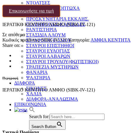
ΝΤΟΛΤΣΕΣ
ΠΑΓΓΑΡΙΑ-ΦΙΛΟΠΤΩΧΑ
Επικοινωνήστε για τιμή
ΠΟΛΥΕΛΑΙΟΙ
ΠΡΟΣΚΥΝΗΤΑΡΙΑ ΕΚΚΛΗΣ.
ΠΟΛΥΘΡΟΝΕΣ-ΚΑΡΕΚΛΕΣ
ΙΕΡΑΤΙΚΟ ΚΕΝΤΗΤΟ ΑΜΦΙΟ (SIBK-IV-121)
ΡΑΝΤΙΣΤΗΡΙΑ
Σε απόθεμα
ΣΤΑΣΙΔΙΑ ΑΛΟΥΜ
Κωδικός προϊόντος:
SIBK-IV-121
Κατηγορία:
ΑΜΦΙΑ ΚΕΝΤΗΤΑ
ΣΤΑΥΡΟΙ ΑΓΙΑΣΜΟΥ
Share on:
ΣΤΑΥΡΟΙ ΕΠΙΣΤΗΘΙΟΙ
ΣΤΑΥΡΟΙ ΕΥΛΟΓΙΑΣ
ΣΤΑΥΡΟΙ ΛΑΒΑΡΩΝ
ΣΤΑΥΡΟΙ ΤΡΟΥΛΟΥ(ΦΩΤΙΣΤΙΚΟΙ)
ΤΡΑΠΕΖΙΑ ΜΥΣΤΗΡΙΩΝ
ΦΑΝΑΡΙΑ
ΨΑΛΤΗΡΙΑ
Περιγραφή
ΔΙΑΦΟΡΑ
ΕΙΚΟΝΕΣ
ΙΕΡΑΤΙΚΟ ΚΕΝΤΗΤΟ ΑΜΦΙΟ (SIBK-IV-121)
ΧΑΛΙΑ
ΔΙΑΦΟΡΑ-ΑΝΑΛΩΣΙΜΑ
ΕΠΙΚΟΙΝΩΝΙΑ
Search for:
Search Button
Σχετικά Προϊόντα