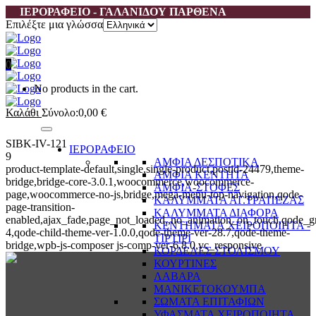
ΙΕΡΟΡΑΦΕΙΟ - ΓΑΛΑΝΙΔΟΥ ΠΑΡΘΕΝΑ
Επιλέξτε μια γλώσσα
0
No products in the cart.
Καλάθι
Σύνολο:
0,00
€
SIBK-IV-121
ΙΕΡΟΡΑΦΕΙΟ
9
ΑΜΦΙΑ ΔΕΣΠΟΤΙΚΑ
product-template-default,single,single-product,postid-24479,theme-
ΑΜΦΙΑ ΚΕΝΤΗΤΑ
bridge,bridge-core-3.0.1,woocommerce,woocommerce-
ΑΜΦΙΑ-ΣΤΟΦΕΣ
page,woocommerce-no-js,bridge,mega-menu-top-navigation,qode-
ΚΑΛΥΜΜΑΤΑ ΑΓ.ΤΡΑΠΕΖΑΣ
page-transition-
ΚΑΛΥΜΜΑΤΑ ΔΙΑΦΟΡΑ
enabled,ajax_fade,page_not_loaded,,no_animation_on_touch,qode_g
ΚΕΝΤΗΜΑΤΑ ΧΕΙΡΟΠΟΙΗΤΑ -
4,qode-child-theme-ver-1.0.0,qode-theme-ver-28.7,qode-theme-
ΤΙΡΤΙΡΙ
bridge,wpb-js-composer js-comp-ver-6.8.0,vc_responsive
ΚΟΡΔΕΛΕΣ ΣΤΟΛΙΣΜΟΥ
ΚΟΥΡΤΙΝΕΣ
ΛΑΒΑΡΑ
ΜΑΝΙΚΕΤΟΚΟΥΜΠΑ
ΣΩΜΑΤΑ ΕΠΙΤΑΦΙΩΝ
ΥΦΑΣΜΑΤΑ ΧΕΙΡΟΠΟΙΗΤΑ