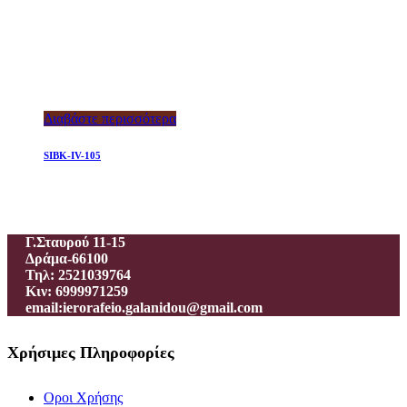
Διαβάστε περισσότερα
SIBK-IV-105
Ιεροραφείο – Γαλανίδου Π.
Γ.Σταυρού 11-15
Δράμα-66100
Τηλ: 2521039764
Κιν: 6999971259
email:ierorafeio.galanidou@gmail.com
Χρήσιμες Πληροφορίες
Οροι Χρήσης